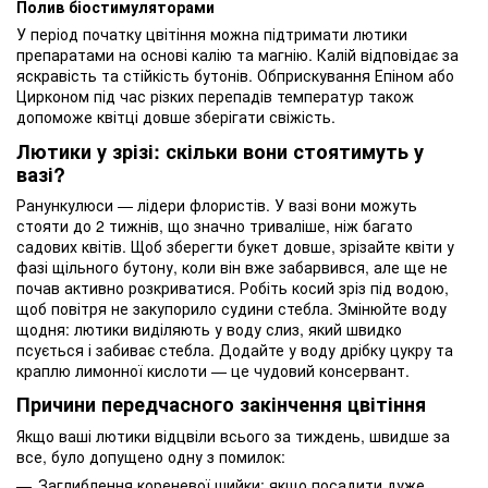
Полив біостимуляторами
У період початку цвітіння можна підтримати лютики
препаратами на основі калію та магнію. Калій відповідає за
яскравість та стійкість бутонів. Обприскування Епіном або
Цирконом під час різких перепадів температур також
допоможе квітці довше зберігати свіжість.
Лютики у зрізі: скільки вони стоятимуть у
вазі?
Ранункулюси — лідери флористів. У вазі вони можуть
стояти до 2 тижнів, що значно триваліше, ніж багато
садових квітів. Щоб зберегти букет довше, зрізайте квіти у
фазі щільного бутону, коли він вже забарвився, але ще не
почав активно розкриватися. Робіть косий зріз під водою,
щоб повітря не закупорило судини стебла. Змінюйте воду
щодня: лютики виділяють у воду слиз, який швидко
псується і забиває стебла. Додайте у воду дрібку цукру та
краплю лимонної кислоти — це чудовий консервант.
Причини передчасного закінчення цвітіння
Якщо ваші лютики відцвіли всього за тиждень, швидше за
все, було допущено одну з помилок:
Заглиблення кореневої шийки: якщо посадити дуже