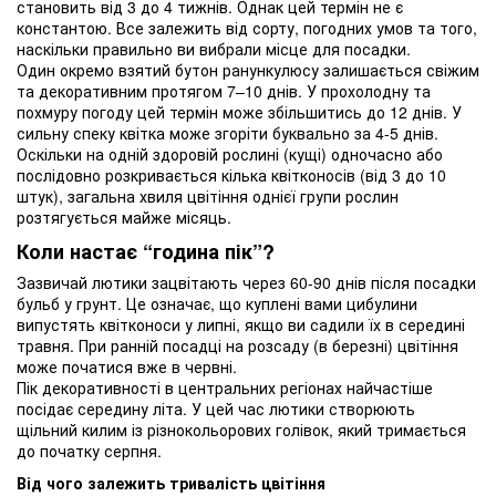
становить від 3 до 4 тижнів. Однак цей термін не є
константою. Все залежить від сорту, погодних умов та того,
наскільки правильно ви вибрали місце для посадки.
Один окремо взятий бутон ранункулюсу залишається свіжим
та декоративним протягом 7–10 днів. У прохолодну та
похмуру погоду цей термін може збільшитись до 12 днів. У
сильну спеку квітка може згоріти буквально за 4-5 днів.
Оскільки на одній здоровій рослині (кущі) одночасно або
послідовно розкривається кілька квітконосів (від 3 до 10
штук), загальна хвиля цвітіння однієї групи рослин
розтягується майже місяць.
Коли настає “година пік”?
Зазвичай лютики зацвітають через 60-90 днів після посадки
бульб у грунт. Це означає, що куплені вами цибулини
випустять квітконоси у липні, якщо ви садили їх в середині
травня. При ранній посадці на розсаду (в березні) цвітіння
може початися вже в червні.
Пік декоративності в центральних регіонах найчастіше
посідає середину літа. У цей час лютики створюють
щільний килим із різнокольорових голівок, який тримається
до початку серпня.
Від чого залежить тривалість цвітіння