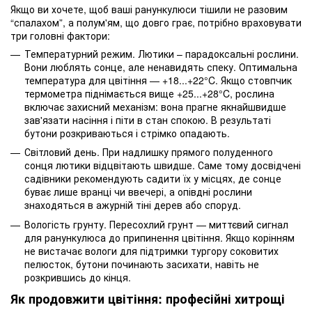
Якщо ви хочете, щоб ваші ранункулюси тішили не разовим
“спалахом”, а полум'ям, що довго грає, потрібно враховувати
три головні фактори:
Температурний режим. Лютики – парадоксальні рослини.
Вони люблять сонце, але ненавидять спеку. Оптимальна
температура для цвітіння — +18...+22°C. Якщо стовпчик
термометра піднімається вище +25...+28°C, рослина
включає захисний механізм: вона прагне якнайшвидше
зав'язати насіння і піти в стан спокою. В результаті
бутони розкриваються і стрімко опадають.
Світловий день. При надлишку прямого полуденного
сонця лютики відцвітають швидше. Саме тому досвідчені
садівники рекомендують садити їх у місцях, де сонце
буває лише вранці чи ввечері, а опівдні рослини
знаходяться в ажурній тіні дерев або споруд.
Вологість грунту. Пересохлий грунт — миттєвий сигнал
для ранункулюса до припинення цвітіння. Якщо корінням
не вистачає вологи для підтримки тургору соковитих
пелюсток, бутони починають засихати, навіть не
розкрившись до кінця.
Як продовжити цвітіння: професійні хитрощі