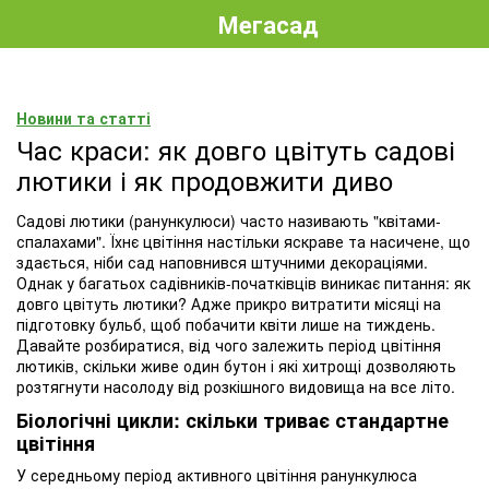
Мегасад
Новини та статті
Час краси: як довго цвітуть садові
лютики і як продовжити диво
Садові лютики (ранункулюси) часто називають "квітами-
спалахами". Їхнє цвітіння настільки яскраве та насичене, що
здається, ніби сад наповнився штучними декораціями.
Однак у багатьох садівників-початківців виникає питання: як
довго цвітуть лютики? Адже прикро витратити місяці на
підготовку бульб, щоб побачити квіти лише на тиждень.
Давайте розбиратися, від чого залежить період цвітіння
лютиків, скільки живе один бутон і які хитрощі дозволяють
розтягнути насолоду від розкішного видовища на все літо.
Біологічні цикли: скільки триває стандартне
цвітіння
У середньому період активного цвітіння ранункулюса