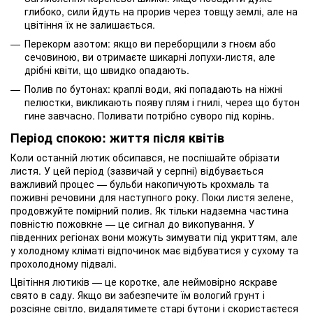
глибоко, сили йдуть на прорив через товщу землі, але на
цвітіння їх не залишається.
Перекорм азотом: якщо ви переборщили з гноєм або
сечовиною, ви отримаєте шикарні лопухи-листя, але
дрібні квіти, що швидко опадають.
Полив по бутонах: краплі води, які попадають на ніжні
пелюстки, викликають появу плям і гнилі, через що бутон
гине завчасно. Поливати потрібно суворо під корінь.
Період спокою: життя після квітів
Коли останній лютик обсипався, не поспішайте обрізати
листя. У цей період (зазвичай у серпні) відбувається
важливий процес — бульби накопичують крохмаль та
поживні речовини для наступного року. Поки листя зелене,
продовжуйте помірний полив. Як тільки надземна частина
повністю пожовкне — це сигнал до викопування. У
південних регіонах вони можуть зимувати під укриттям, але
у холодному кліматі відпочинок має відбуватися у сухому та
прохолодному підвалі.
Цвітіння лютиків — це коротке, але неймовірно яскраве
свято в саду. Якщо ви забезпечите їм вологий грунт і
розсіяне світло, видалятимете старі бутони і скористаєтеся