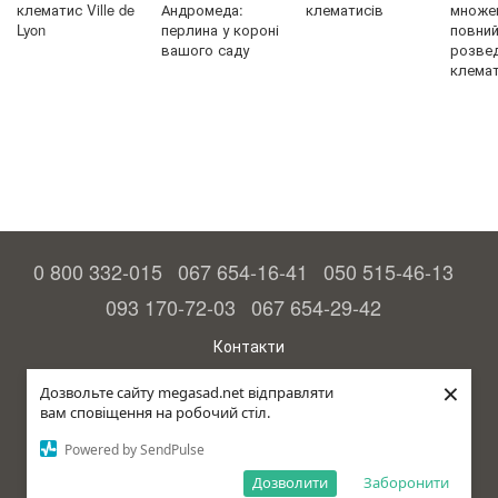
клематис Ville de
Андромеда:
клематисів
множен
Lyon
перлина у короні
повний 
вашого саду
розве
клемат
0 800 332-015
067 654-16-41
050 515-46-13
093 170-72-03
067 654-29-42
Контакти
Повна версія сайту
×
Дозвольте сайту megasad.net відправляти
вам сповіщення на робочий стіл.
© 2015—2026
Megasad – гарантія високого врожаю
Powered by SendPulse
рус (країна-терорист)
Дозволити
Заборонити