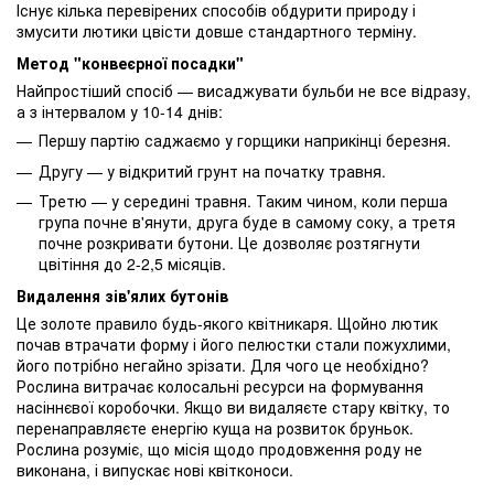
Існує кілька перевірених способів обдурити природу і
змусити лютики цвісти довше стандартного терміну.
Метод "конвеєрної посадки"
Найпростіший спосіб — висаджувати бульби не все відразу,
а з інтервалом у 10-14 днів:
Першу партію саджаємо у горщики наприкінці березня.
Другу — у відкритий грунт на початку травня.
Третю — у середині травня. Таким чином, коли перша
група почне в'янути, друга буде в самому соку, а третя
почне розкривати бутони. Це дозволяє розтягнути
цвітіння до 2-2,5 місяців.
Видалення зів'ялих бутонів
Це золоте правило будь-якого квітникаря. Щойно лютик
почав втрачати форму і його пелюстки стали пожухлими,
його потрібно негайно зрізати. Для чого це необхідно?
Рослина витрачає колосальні ресурси на формування
насіннєвої коробочки. Якщо ви видаляєте стару квітку, то
перенаправляєте енергію куща на розвиток бруньок.
Рослина розуміє, що місія щодо продовження роду не
виконана, і випускає нові квітконоси.