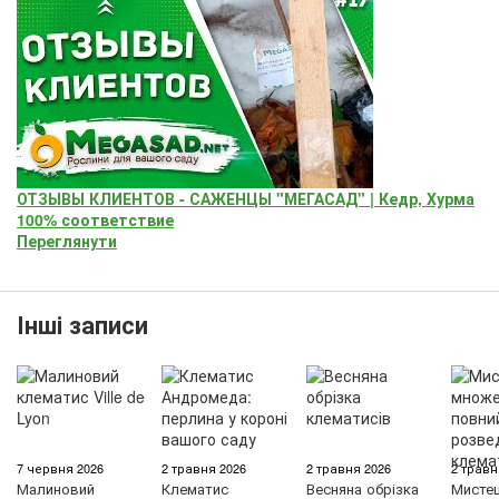
ОТЗЫВЫ КЛИЕНТОВ - САЖЕНЦЫ "МЕГАСАД" | Кедр, Хурма
100% соответствие
Переглянути
Інші записи
7 червня 2026
2 травня 2026
2 травня 2026
2 травн
Малиновий
Клематис
Весняна обрізка
Мисте