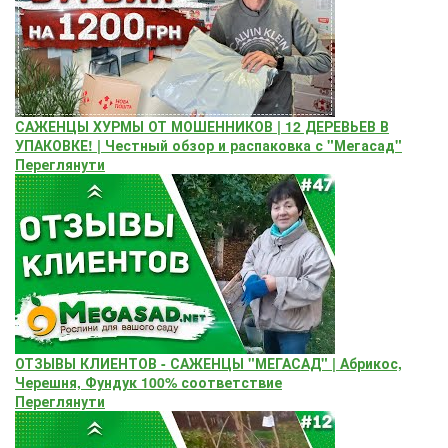
САЖЕНЦЫ ХУРМЫ ОТ МОШЕННИКОВ | 12 ДЕРЕВЬЕВ В
УПАКОВКЕ! | Честный обзор и распаковка с "Мегасад"
Переглянути
ОТЗЫВЫ КЛИЕНТОВ - САЖЕНЦЫ "МЕГАСАД" | Абрикос,
Черешня, Фундук 100% соответствие
Переглянути