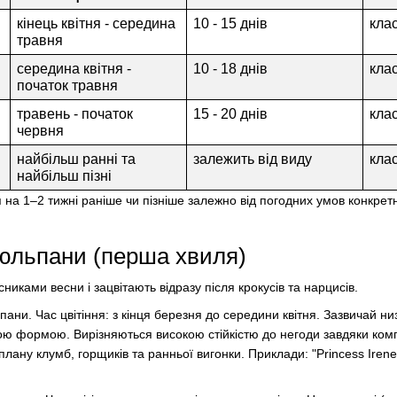
кінець квітня - середина
10 - 15 днів
клас
травня
середина квітня -
10 - 18 днів
клас
початок травня
травень - початок
15 - 20 днів
клас
червня
найбільш ранні та
залежить від виду
кла
найбільш пізні
на 1–2 тижні раніше чи пізніше залежно від погодних умов конкретн
тюльпани (перша хвиля)
никами весни і зацвітають відразу після крокусів та нарцисів.
пани. Час цвітіння: з кінця березня до середини квітня. Зазвичай низ
ю формою. Вирізняються високою стійкістю до негоди завдяки компа
плану клумб, горщиків та ранньої вигонки. Приклади: "Princess Irene