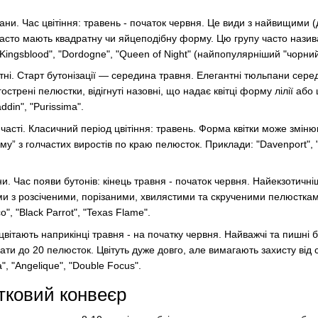
пани. Час цвітіння: травень - початок червня. Це види з найвищими 
, часто мають квадратну чи яйцеподібну форму. Цю групу часто наз
ingsblood", "Dordogne", "Queen of Night" (найпопулярніший "чорний
ітні. Старт бутонізації — середина травня. Елегантні тюльпани серед
гострені пелюстки, відігнуті назовні, що надає квітці форму лілії або 
ddin", "Purissima".
асті. Класичний період цвітіння: травень. Форма квітки може змінюв
у” з голчастих виростів по краю пелюсток. Приклади: "Davenport", "C
. Час появи бутонів: кінець травня - початок червня. Найекзотичніші
и з розсіченими, порізаними, хвилястими та скрученими пелюсткам
", "Black Parrot", "Texas Flame".
ацвітають наприкінці травня - на початку червня. Найважчі та пишні 
мати до 20 пелюсток. Цвітуть дуже довго, але вимагають захисту від 
, "Angelique", "Double Focus".
ітковий конвеєр