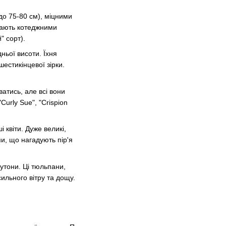
(до 75-80 см), міцними
ивають котеджними
" сорт).
ньої висоти. Їхня
шестикінцевої зірки.
атись, але всі вони
urly Sue", "Crispion
 квіти. Дуже великі,
и, що нагадують пір'я
бутони. Ці тюльпани,
сильного вітру та дощу.