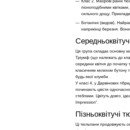
Клас 2. Махрові ранні тю
піоноподібними квітками,
сильного дощу. Приклади:
Ботанічні (видові). Найр
наприкінці березня. Вони
Середньоквітуч
Ця група складає основну ма
Тріумф (що належать до класу
середини квітня до початку 
класичним келихом бутону т
будь-якої клумби.
У класі 4, у Дарвінових гібр
починають цвісти одночасно
стеблами. Цвітуть довго, іде
Impression".
Пізньоквітучі т
Ці тюльпани продовжують сез