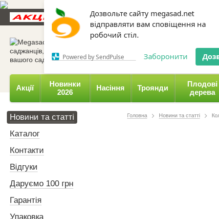
Дозвольте сайту megasad.net
Новини та статті
Каталог
Контакти
Відгуки
відправляти вам сповіщення на
робочий стіл.
0 800 332-015,
067 654-
Заборонити
Доз
Powered by SendPulse
Новинки
Плодові
Акції
Насіння
Троянди
2026
дерева
Новини та статті
Головна
Новини та статті
Ко
Каталог
Контакти
Відгуки
Даруємо 100 грн
Гарантія
Упаковка