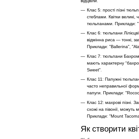
відцвіли.
Клас 5: прості пізні тюль
стеблами. Квітки великі
тюльпанами. Приклади: "K
Клас 6: тюльпани Лілієцв
відмінна риса — тонкі, за
Приклади: "Ballerina", "Ala
Клас 7: тюльпани Бахромч
мають характерну “бахром
Sweet".
Клас 11: Папужні тюльпани
часто неправильної форм
папуги. Приклади: "Rococo
Клас 12: махрові пізні. З
схожі на півонії, можуть 
Приклади: "Mount Tacoma"
Як створити кв