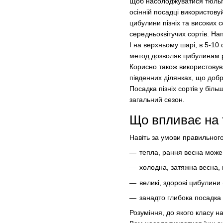
Щоб насолоджуватися тюльпа
осінній посадці використову
цибулини пізніх та високих с
середньоквітучих сортів. На
І на верхньому шарі, в 5-10 
метод дозволяє цибулинам рі
Корисно також використовува
південних ділянках, що добр
Посадка пізніх сортів у біл
загальний сезон.
Що впливає на 
Навіть за умови правильного
тепла, рання весна може 
холодна, затяжна весна, 
великі, здорові цибулини 
занадто глибока посадка 
Розуміння, до якого класу 