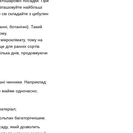
атошарової посадки. При
озташовуйте найбільші
15 см складайте з цибулин
нні, ботанічні). Такий
ому.
 мікроклімату, тому на
е для ранніх сортів.
кілька днів, продовжуючи
шні чинники. Наприклад:
ти майже одночасно;
матеріал;
тюльпан багаторічнішим.
саду, який дозволить