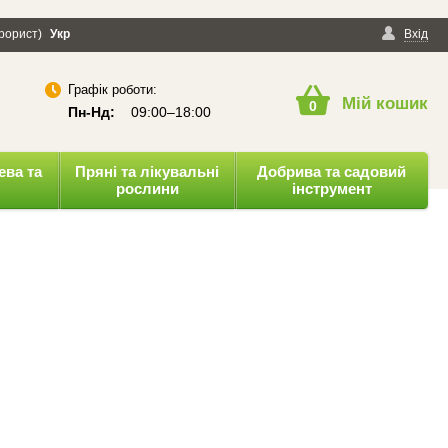
ерорист)
онфіденційності
Укр
Публічна оферта
Вхід
Графік роботи:
Мій кошик
0
Пн-Нд:
09:00–18:00
ева та
Пряні та лікувальні
Добрива та садовий
рослини
інструмент