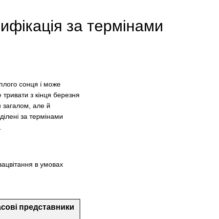
сифікація за термінами
плого сонця і може
е тривати з кінця березня
 загалом, але й
оділені за термінами
.
 зацвітання в умовах
сові представники