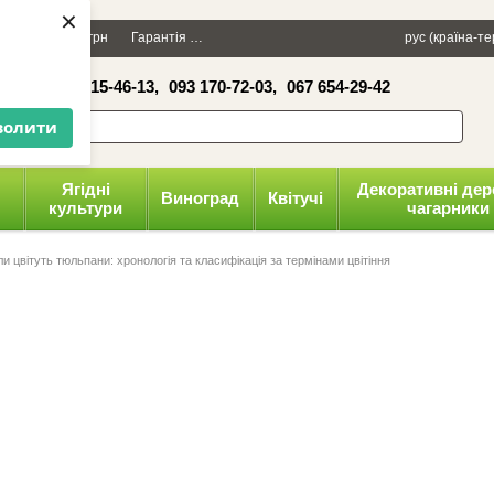
×
Даруємо 100 грн
Гарантія
Упаковка
Оплата і доставка
рус (країна-т
Політика к
16-41,
050 515-46-13,
093 170-72-03,
067 654-29-42
волити
Ягідні
Декоративні дер
Виноград
Квітучі
культури
чагарники
ли цвітуть тюльпани: хронологія та класифікація за термінами цвітіння