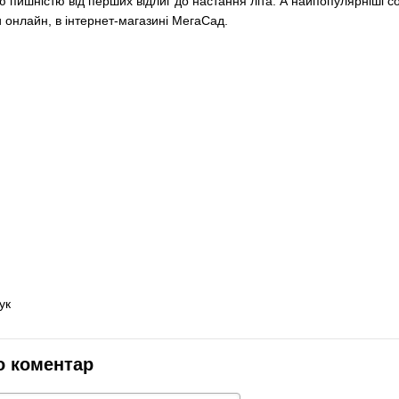
пишністю від перших відлиг до настання літа. А найпопулярніші со
 онлайн, в інтернет-магазині МегаСад.
ук
о коментар