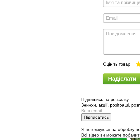
Оцініть товар
Надіслати
Підпишись на розсилку
Знижки, акції, розіграші, ро
Підписатись
Я
погоджуюся
на обробку п
Всі відео ви можете побачи