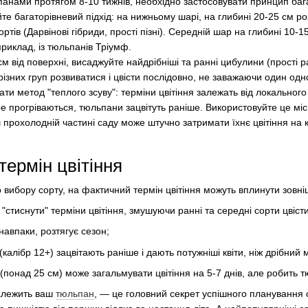
нами протягом 8-10 тижнів, необхідно застосовувати принцип баг
йте багаторівневий підхід: на нижньому шарі, на глибині 20-25 см р
ортів (Дарвінові гібриди, прості пізні). Середній шар на глибині 10-
приклад, із тюльпанів Тріумф.
см від поверхні, висаджуйте найдрібніші та ранні цибулини (прості ра
зних груп розвиватися і цвісти послідовно, не заважаючи один одн
ти метод "теплого зсуву": терміни цвітіння залежать від локального
е прогріваються, тюльпани зацвітуть раніше. Використовуйте це місц
ьш прохолодній частині саду може штучно затримати їхнє цвітіння на 
термін цвітіння
 вибору сорту, на фактичний термін цвітіння можуть вплинути зовні
"стиснути" терміни цвітіння, змушуючи ранні та середні сорти цвіс
навпаки, розтягує сезон;
(калібр 12+) зацвітають раніше і дають потужніші квіти, ніж дрібний 
(понад 25 см) може загальмувати цвітіння на 5-7 днів, але робить 
належить ваш
тюльпан
, — це головний секрет успішного планування 