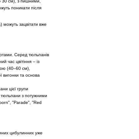
о 30 см), з пишними,
ожуть поникати після
) можуть зацвітати вже
ортами. Серед тюльпанів
ий час цвітіння – із
тою (40–60 см),
ї вигонки та основа
пани цієї групи
і тюльпани з потужними
oorn", "Parade", "Red
няних цибулинних уже