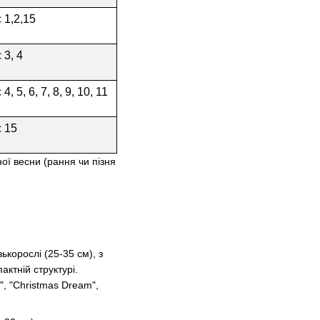
 1,2,15
 3, 4
 4, 5, 6, 7, 8, 9, 10, 11
с 15
ої весни (рання чи пізня
ькорослі (25-35 см), з
ктній структурі.
", "Christmas Dream",