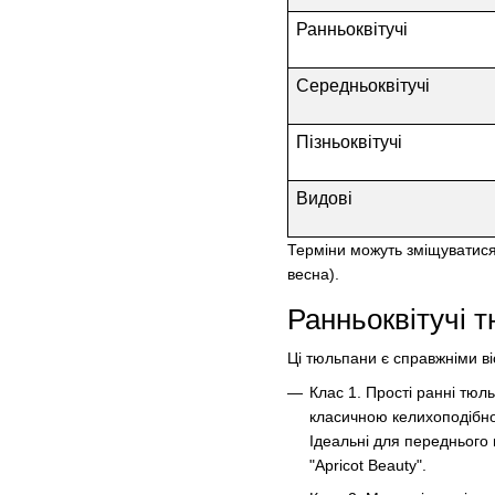
Ранньоквітучі
Середньоквітучі
Пізньоквітучі
Видові
Терміни можуть зміщуватися 
весна).
Ранньоквітучі 
Ці тюльпани є справжніми віс
Клас 1. Прості ранні тюль
класичною келихоподібно
Ідеальні для переднього 
"Apricot Beauty".