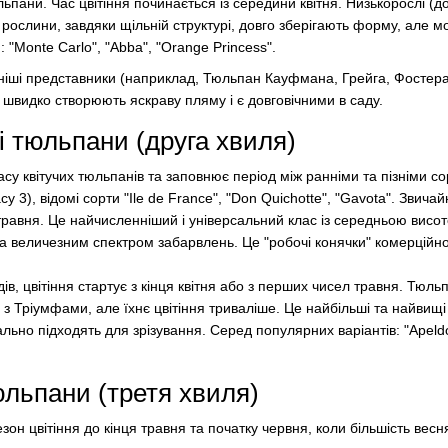
льпани. Час цвітіння починається із середини квітня. Низькорослі (д
 рослини, завдяки щільній структурі, довго зберігають форму, але м
 "Monte Carlo", "Abba", "Orange Princess".
аніші представники (наприклад, Тюльпан Кауфмана, Грейга, Фостера
 швидко створюють яскраву пляму і є довговічними в саду.
і тюльпани (друга хвиля)
су квітучих тюльпанів та заповнює період між ранніми та пізніми с
 3), відомі сорти "Ile de France", "Don Quichotte", "Gavota". Звичайн
травня. Це найчисленніший і універсальний клас із середньою висо
а величезним спектром забарвлень. Це "робочі конячки" комерційно
идів, цвітіння стартує з кінця квітня або з перших чисел травня. Тюль
 з Тріумфами, але їхнє цвітіння триваліше. Це найбільші та найвищ
ально підходять для зрізування. Серед популярних варіантів: "Apeld
юльпани (третя хвиля)
он цвітіння до кінця травня та початку червня, коли більшість вес