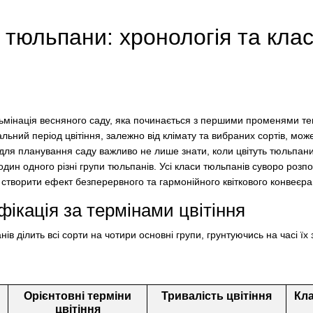
 тюльпани: хронологія та кла
льмінація весняного саду, яка починається з першими променями те
альний період цвітіння, залежно від клімату та вибраних сортів, мож
для планування саду важливо не лише знати, коли цвітуть тюльпани
один одного різні групи тюльпанів. Усі класи тюльпанів суворо розп
ть створити ефект безперервного та гармонійного квіткового конвеєра
фікація за термінами цвітіння
в ділить всі сорти на чотири основні групи, грунтуючись на часі їх
Орієнтовні терміни
Тривалість цвітіння
Кла
цвітіння