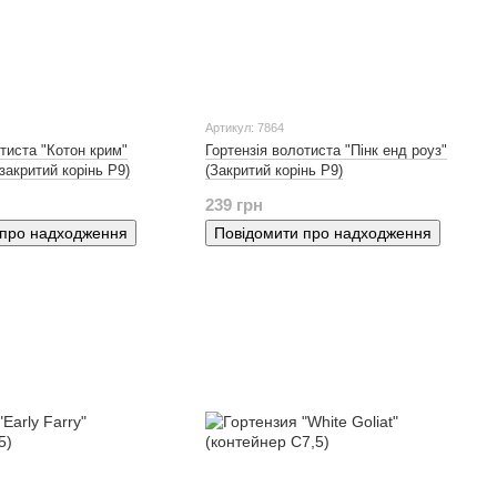
Артикул: 7864
отиста "Котон крим"
Гортензія волотиста "Пінк енд роуз"
закритий корінь P9)
(Закритий корінь P9)
239 грн
 про надходження
Повідомити про надходження