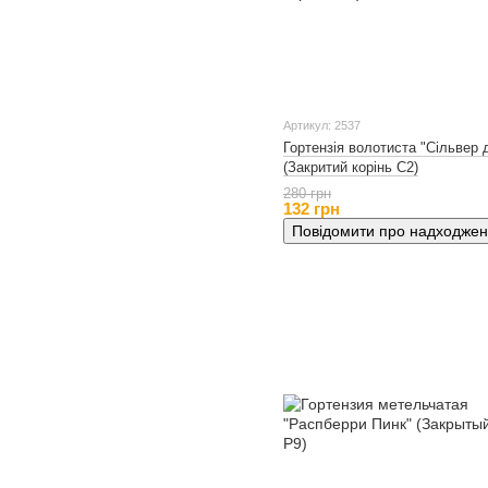
Артикул: 2537
Гортензія волотиста "Сільвер 
(Закритий корінь С2)
280 грн
132 грн
Повідомити про надходже