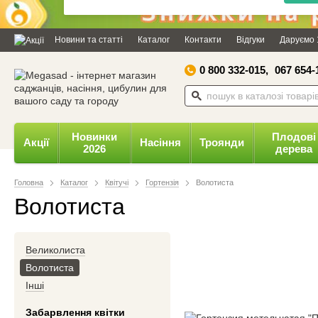
Дозвольте сайту megasad.net
відправляти вам сповіщення на
Новини та статті
Каталог
Контакти
Відгуки
Даруємо 
робочий стіл.
0 800 332-015,
067 654-
Заборонити
Доз
Powered by SendPulse
Новинки
Плодові
Акції
Насіння
Троянди
2026
дерева
Головна
Каталог
Квітучі
Гортензія
Волотиста
Волотиста
Великолиста
Волотиста
Інші
Забарвлення квітки