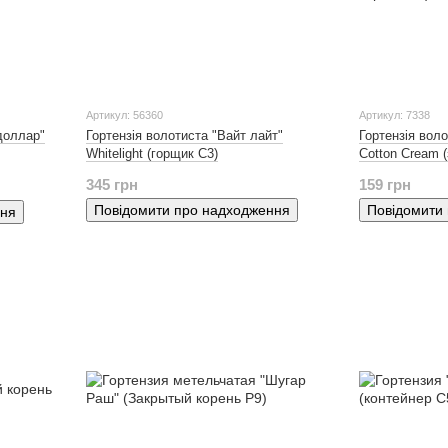
Артикул: 56360
Артикул: 7338
доллар"
Гортензія волотиста "Вайт лайт"
Гортензія вол
Whitelight (горщик С3)
Cotton Cream (
345 грн
159 грн
Повідомити про надходження
Повідомити
ння