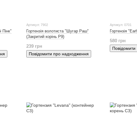
Артикул: 7902
Артикул: 0701
і Пінк"
Гортензія волотиста "Шугар Раш"
Гортензія "Ear
(Закритий корінь P9)
580 грн
239 грн
Повідомити
ння
Повідомити про надходження