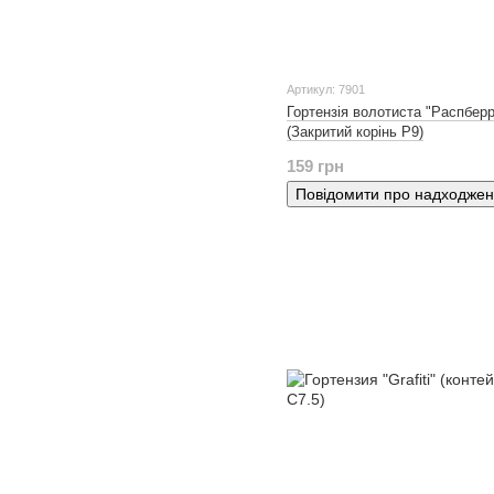
Артикул: 7901
Гортензія волотиста "Распберр
(Закритий корінь P9)
159 грн
Повідомити про надходже