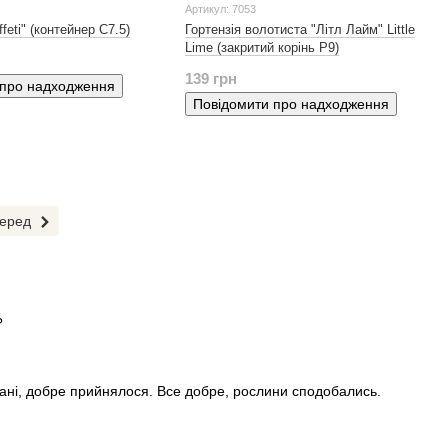
Артикул: 7053
feti" (контейнер С7.5)
Гортензія волотиста "Літл Лайм" Little
Lime (закритий корінь Р9)
139 грн
 про надходження
Повідомити про надходження
еред
?
стані, добре прийнялося. Все добре, рослини сподобались.