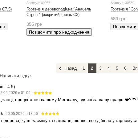
Артикул: 09067
Артикул: 30330
р С7.5)
Гортензія деревоподібна "Анабель
Гортензія "Conf
Стронг" (закритий корінь С3)
580 грн
355 грн
ння
Повідомити
Повідомити про надходження
Назад
1
2
3
4
5
6
Вп
Написати відгук
нг: 4.9)
2.05.2026 в 01:09
аджанці, процвітання вашому Мегасаду, вдячні за вашу працю ❤️???
ва
20.05.2026 в 18:56
і дерево, кущі жасміну та саджанці піонів - все дійшло у гарному 