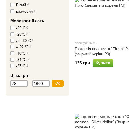
Білий
4
кремовий
1
Морозостійкість
-25°C
6
-28°C
3
до -30°С
8
Артикул: 4607-2
– 29 °С
4
Гортензія волотиста "Піксіо" Pi
-40°C
1
(закритий корінь Р9)
-34 °C
2
135 грн
Купити
-37°C
1
Ціна, грн
ОК