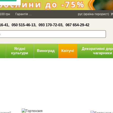
×
100 грн
Гарантія
Упаковка
Оплата і доставка
рус (країна-терорист)
Політика конфіденці
У
16-41,
050 515-46-13,
093 170-72-03,
067 654-29-42
волити
Ягідні
Декоративні дер
Виноград
Квітучі
культури
чагарники