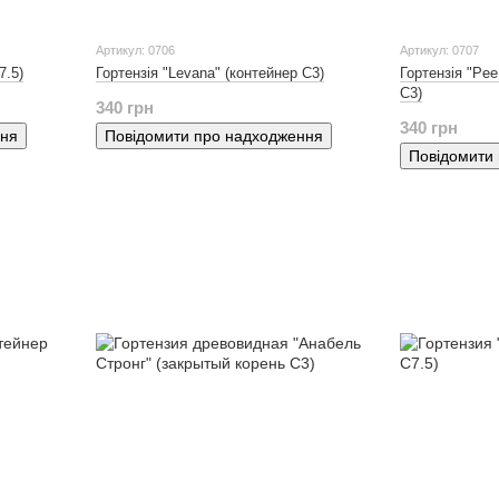
Артикул: 0706
Артикул: 0707
7.5)
Гортензія "Levana" (контейнер С3)
Гортензія "Pee
С3)
340 грн
340 грн
ння
Повідомити про надходження
Повідомити