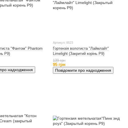
Артикул: 8523
отиста "Фантом" Phantom
Гортензія волотиста "Лаймлайт"
нь Р9)
Limelight (Закритий корінь Р9)
139 грн
95 грн
 про надходження
Повідомити про надходження