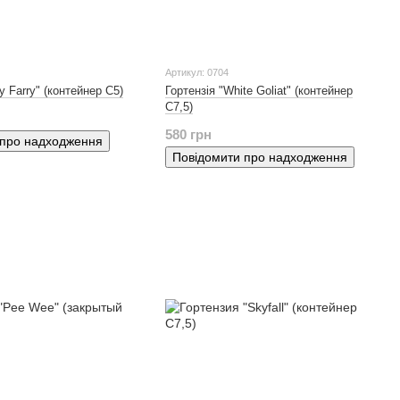
Артикул: 0704
ly Farry" (контейнер С5)
Гортензія "White Goliat" (контейнер
С7,5)
580 грн
 про надходження
Повідомити про надходження