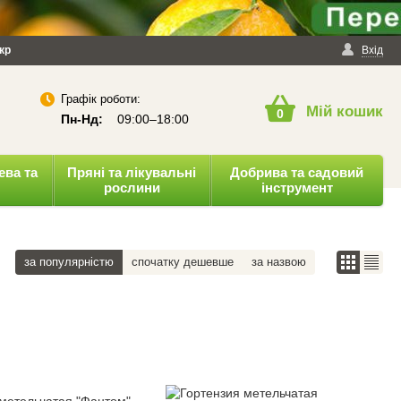
йності
кр
Публічна оферта
Вхід
Графік роботи:
Мій кошик
0
Пн-Нд:
09:00–18:00
ева та
Пряні та лікувальні
Добрива та садовий
рослини
інструмент
за популярністю
спочатку дешевше
за назвою