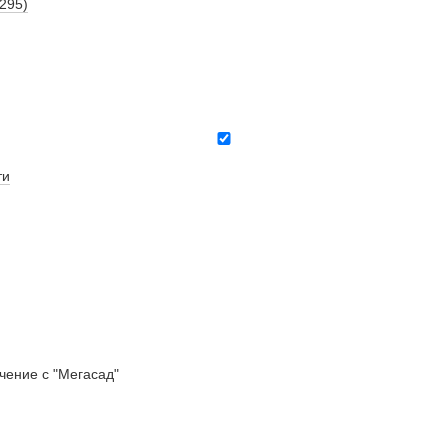
(295)
ти
ение с "Мегасад"