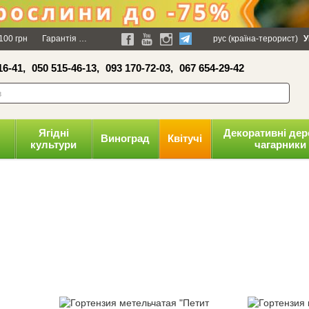
волити
100 грн
Гарантія
Упаковка
Оплата і доставка
рус (країна-терорист)
Політика конфіденці
У
16-41,
050 515-46-13,
093 170-72-03,
067 654-29-42
Ягідні
Декоративні дер
Виноград
Квітучі
культури
чагарники