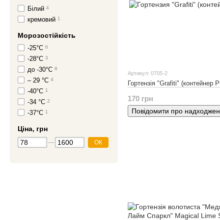
Білий
4
кремовий
1
Морозостійкість
-25°C
6
-28°C
3
до -30°С
8
Артикул: 0705-2
– 29 °С
4
Гортензія "Grafiti" (контейнер P
-40°C
1
170 грн
-34 °C
2
Повідомити про надходже
-37°C
1
Ціна, грн
ОК