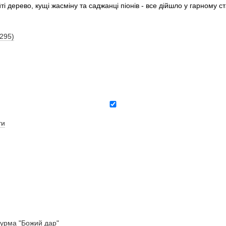
і дерево, кущі жасміну та саджанці піонів - все дійшло у гарному 
(295)
ти
урма "Божий дар"