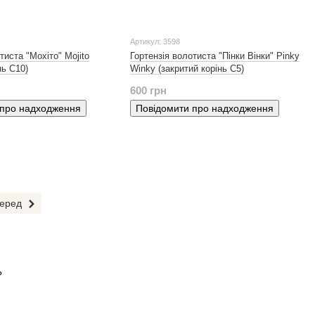
Артикул: 3598
тиста "Мохіто" Mojito
Гортензія волотиста "Пінки Вінки" Pinky
нь С10)
Winky (закритий корінь С5)
600 грн
 про надходження
Повідомити про надходження
еред
?