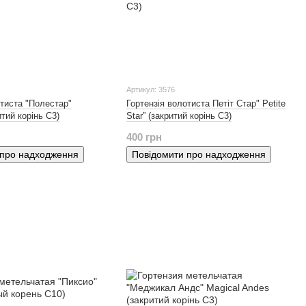
Артикул: 3576
отиста "Полестар"
Гортензія волотиста Петіт Стар" Petite
итий корінь С3)
Star” (закритий корінь С3)
400 грн
 про надходження
Повідомити про надходження