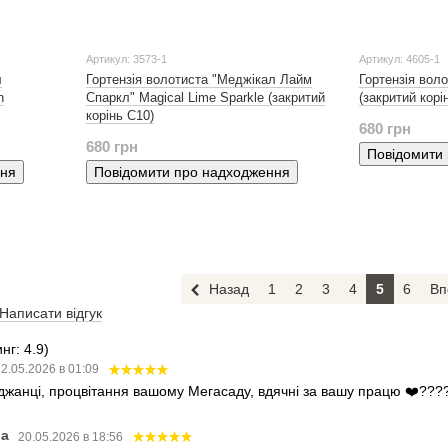
Артикул: 3573-1
Артикул: 4605-1
л
Гортензія волотиста "Меджікал Лайм
Гортензія воло
n
Спаркл" Magical Lime Sparkle (закритий
(закритий корі
корінь С10)
680 грн
680 грн
Повідомити
ння
Повідомити про надходження
Назад
1
2
3
4
5
6
Вп
Написати відгук
нг: 4.9)
2.05.2026 в 01:09
аджанці, процвітання вашому Мегасаду, вдячні за вашу працю ❤️???
ва
20.05.2026 в 18:56