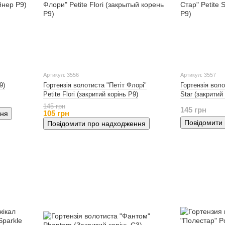
Артикул: 3556
Артикул: 3557
9)
Гортензія волотиста "Петіт Флорі"
Гортензія воло
Petite Flori (закритий корінь Р9)
Star (закритий
145 грн
145 грн
105 грн
ння
Повідомити
Повідомити про надходження