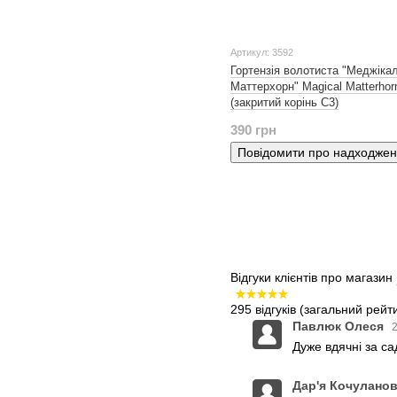
Артикул: 3592
Гортензія волотиста "Меджіка
Маттерхорн" Magical Matterhor
(закритий корінь С3)
390 грн
Повідомити про надходже
Відгуки клієнтів про магазин
295 відгуків
(загальний рейти
Павлюк Олеся
2
Дуже вдячні за с
Дар'я Кочулано