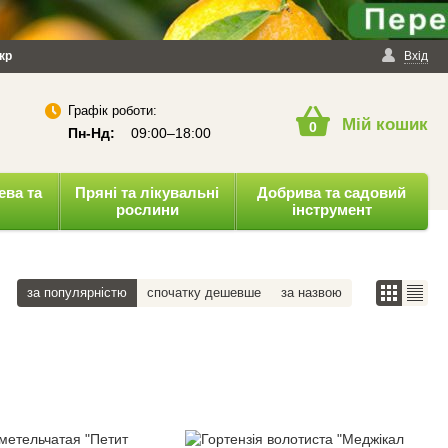
йності
кр
Публічна оферта
Вхід
Графік роботи:
Мій кошик
0
Пн-Нд:
09:00–18:00
ева та
Пряні та лікувальні
Добрива та садовий
рослини
інструмент
за популярністю
спочатку дешевше
за назвою