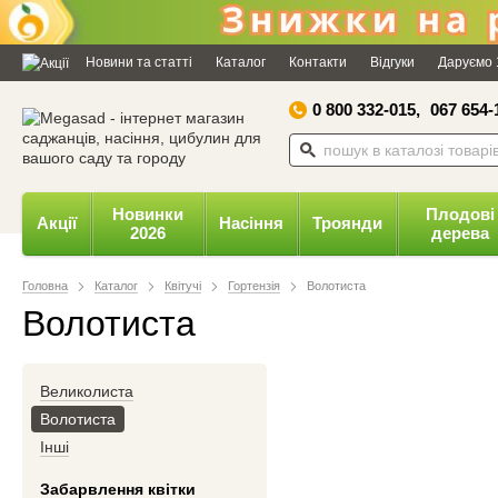
Заборонити
Доз
Powered by SendPulse
Новини та статті
Каталог
Контакти
Відгуки
Даруємо 
0 800 332-015,
067 654-
Новинки
Плодові
Акції
Насіння
Троянди
2026
дерева
Головна
Каталог
Квітучі
Гортензія
Волотиста
Волотиста
Великолиста
Волотиста
Інші
Забарвлення квітки