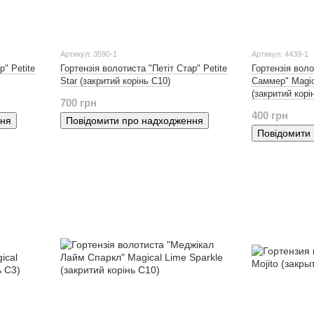
Артикул: 3590-1
Артикул: 4439-1
р" Petite
Гортензія волотиста "Петіт Стар" Petite
Гортензія вол
Star (закритий корінь С10)
Саммер" Magi
(закритий корі
700 грн
400 грн
ння
Повідомити про надходження
Повідомити