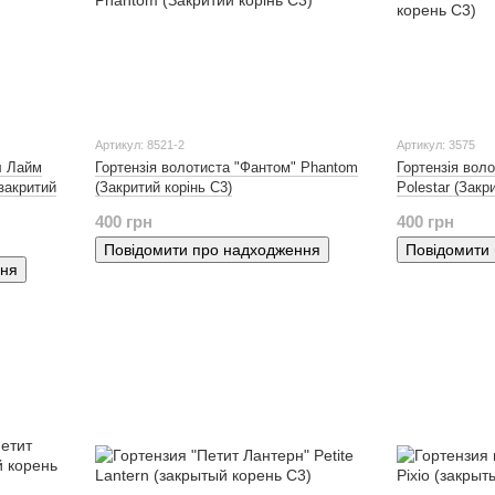
Артикул: 8521-2
Артикул: 3575
л Лайм
Гортензія волотиста "Фантом" Phantom
Гортензія вол
(закритий
(Закритий корінь С3)
Polestar (Закр
400 грн
400 грн
Повідомити про надходження
Повідомити
ння