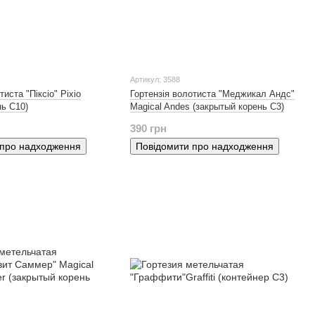
Артикул: 3588
тиста "Піксіо" Pixio
Гортензія волотиста "Меджикал Андс"
нь С10)
Magical Andes (закрытый корень С3)
390 грн
 про надходження
Повідомити про надходження