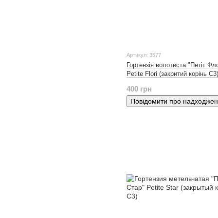
Артикул: 3577
Гортензія волотиста "Петіт Фло
Petite Flori (закритий корінь С3
400 грн
Повідомити про надходже