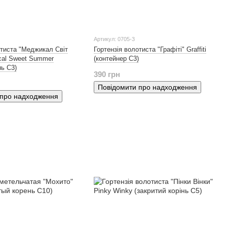
Артикул: 0705-3
отиста "Меджикал Світ
Гортензія волотиста "Графіті" Graffiti
cal Sweet Summer
(контейнер С3)
нь С3)
390 грн
Повідомити про надходження
 про надходження