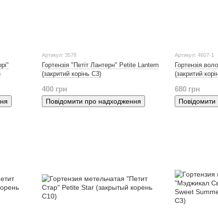
Артикул: 3578
Артикул: 4607-1
рі"
Гортензія "Петіт Лантерн" Petite Lantern
Гортензія воло
)
(закритий корінь С3)
(закритий корі
400 грн
680 грн
ння
Повідомити про надходження
Повідомити