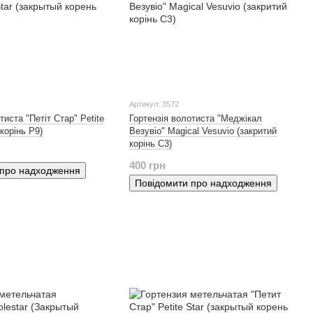
Артикул: 3572
тиста "Петіт Стар" Petite
Гортензія волотиста "Меджікал
 корінь Р9)
Везувіо" Magical Vesuvio (закритий
корінь С3)
400 грн
 про надходження
Повідомити про надходження