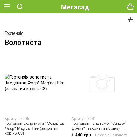
Мегасад
Гортензія
Волотиста
Артикул: 7905
Артикул: 7061
Гортензія волотиста "Меджікал
Гортензія на штамбі "Сандей
Фаєр" Magical Fire (закритий
фрейз" (закритий корінь)
корінь С3)
1 440 грн
Немає в наявності