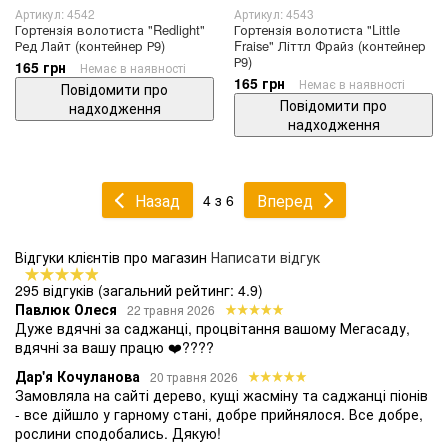
Артикул: 4542
Артикул: 4543
Гортензія волотиста "Redlight"
Гортензія волотиста "Little
Ред Лайт (контейнер Р9)
Fraise" Літтл Фрайз (контейнер
Р9)
165 грн
Немає в наявності
165 грн
Немає в наявності
Повідомити про
Повідомити про
надходження
надходження
Назад
Вперед
4 з 6
Відгуки клієнтів про магазин
Написати відгук
295 відгуків
(загальний рейтинг: 4.9)
Павлюк Олеся
22 травня 2026
Дуже вдячні за саджанці, процвітання вашому Мегасаду,
вдячні за вашу працю ❤️????
Дар'я Кочуланова
20 травня 2026
Замовляла на сайті дерево, кущі жасміну та саджанці піонів
- все дійшло у гарному стані, добре прийнялося. Все добре,
рослини сподобались. Дякую!