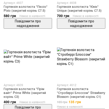
Артикул: 4607
Артикул: 4608
Гортензія волотиста "Піксіо"
Гортензія волотиста "Юнік"
Pixio (закритий корінь С7.5)
Unique (закритий корінь С7.5)
580 грн
700 грн
Немає в наявності
Немає в наявності
Повідомити про
Повідомити про
надходження
надходження
Артикул: 4609
Артикул: 4612
Гортензія волотиста "Прім
Гортензія волотиста
вайт" Prime White (закритий
"Строберрі Блоссом" Strawberry
корінь С3)
Blossom (закритий корінь С1)
400 грн
135 грн
Немає в наявності
165 грн
Немає в наявності
Повідомити про