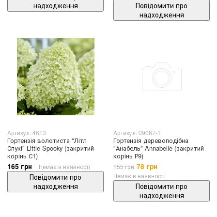
надходження
Повідомити про
надходження
Артикул: 4613
Артикул: 09067-1
Гортензія волотиста "Літл
Гортензія деревоподібна
Спукі" Little Spooky (закритий
"Анабель" Annabelle (закритий
корінь С1)
корінь Р9)
165 грн
78 грн
Немає в наявності
155 грн
Немає в наявності
Повідомити про
надходження
Повідомити про
надходження