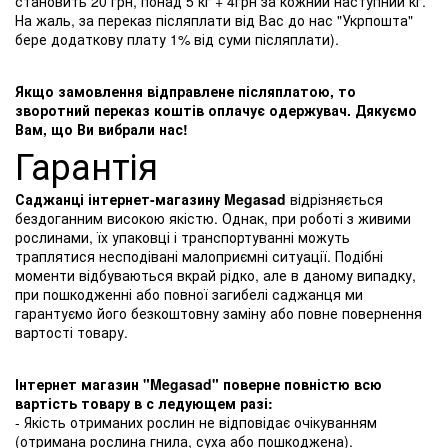
становить 20 грн, понад 5 кг + 4грн за кожний наступний кг.
На жаль, за переказ післяплати від Вас до нас "Укрпошта"
бере додаткову плату 1% від суми післяплати).
Якщо замовлення відправлене післяплатою, то
зворотний переказ коштів оплачує одержувач. Дякуємо
Вам, що Ви вибрали нас!
Гарантія
Саджанці інтернет-магазину Megasad
відрізняється
бездоганним високою якістю. Однак, при роботі з живими
рослинами, їх упаковці і транспортуванні можуть
траплятися несподівані малоприємні ситуації. Подібні
моменти відбуваються вкрай рідко, але в даному випадку,
при пошкодженні або повної загибелі саджанця ми
гарантуємо його безкоштовну заміну або повне повернення
вартості товару.
Інтернет магазин "Megasad" поверне повністю всю
вартість товару в с ледующем разі:
- Якість отриманих рослин не відповідає очікуванням
(отримана рослина гнила, суха або пошкоджена).