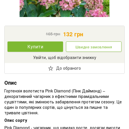
132
грн
165
грн
Купити
Швидке замовлення
Увійти, щоб відобразити знижку
До обраного
Опис
Гортензія волотиста Pink Diamond (Пінк Даймонд) –
декоративний чагарник з ефектними пірамідальними
суцвіттями, які змінюють забарвлення протягом сезону. Це
один із популярних сортів, що цінується за пишне та
тривале цвітіння.
Опис сорту
Pink Diamond - чагарник, що швидко росте, досягає висоти