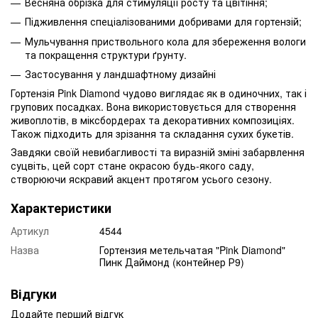
Весняна обрізка для стимуляції росту та цвітіння;
Підживлення спеціалізованими добривами для гортензій;
Мульчування приствольного кола для збереження вологи
та покращення структури ґрунту.
Застосування у ландшафтному дизайні
Гортензія Pink Diamond чудово виглядає як в одиночних, так і
групових посадках. Вона використовується для створення
живоплотів, в міксбордерах та декоративних композиціях.
Також підходить для зрізання та складання сухих букетів.
Завдяки своїй невибагливості та виразній зміні забарвлення
суцвіть, цей сорт стане окрасою будь-якого саду,
створюючи яскравий акцент протягом усього сезону.
Характеристики
Артикул
4544
Назва
Гортензия метельчатая "Pink Diamond"
Пинк Даймонд (контейнер Р9)
Відгуки
Додайте перший відгук