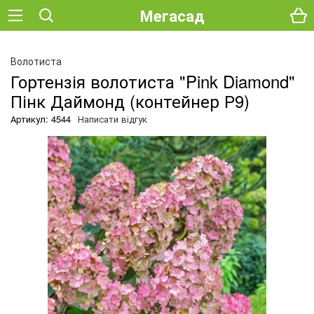
Мегасад
О
Волотиста
Гортензія волотиста "Pink Diamond"
Пінк Даймонд (контейнер Р9)
Артикул: 4544
Написати відгук