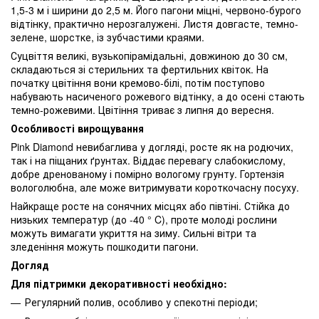
1,5-3 м і ширини до 2,5 м. Його пагони міцні, червоно-бурого
відтінку, практично нерозгалужені. Листя довгасте, темно-
зелене, шорстке, із зубчастими краями.
Суцвіття великі, вузькопірамідальні, довжиною до 30 см,
складаються зі стерильних та фертильних квіток. На
початку цвітіння вони кремово-білі, потім поступово
набувають насиченого рожевого відтінку, а до осені стають
темно-рожевими. Цвітіння триває з липня до вересня.
Особливості вирощування
Pink Diamond невибаглива у догляді, росте як на родючих,
так і на піщаних ґрунтах. Віддає перевагу слабокислому,
добре дренованому і помірно вологому грунту. Гортензія
вологолюбна, але може витримувати короткочасну посуху.
Найкраще росте на сонячних місцях або півтіні. Стійка до
низьких температур (до -40 ° C), проте молоді рослини
можуть вимагати укриття на зиму. Сильні вітри та
зледеніння можуть пошкодити пагони.
Догляд
Для підтримки декоративності необхідно:
Регулярний полив, особливо у спекотні періоди;