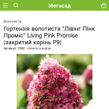
Мегасад
О
Волотиста
Гортензія волотиста "Лівінг Пінк
Проміс" Living Pink Promise
(закритий корінь Р9)
Артикул: 7062
Написати відгук