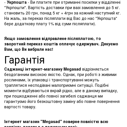
-
Укрпошта
- Ви платите при отриманні посилки у відділенні
"Укрпошти". Вартість доставки при вазі замовлення до 5 кг.
становить 20 грн, понад 5 кг + 4грн за кожний наступний кг.
На жаль, за переказ післяплати від Вас до нас "Укрпошта"
бере додаткову плату 1% від суми післяплати).
Якщо замовлення відправлене післяплатою, то
зворотний переказ коштів оплачує одержувач. Дякуємо
Вам, що Ви вибрали нас!
Гарантія
Саджанці інтернет-магазину Megasad
відрізняється
бездоганним високою якістю. Однак, при роботі з живими
рослинами, їх упаковці і транспортуванні можуть
траплятися несподівані малоприємні ситуації. Подібні
моменти відбуваються вкрай рідко, але в даному випадку,
при пошкодженні або повної загибелі саджанця ми
гарантуємо його безкоштовну заміну або повне повернення
вартості товару.
Інтернет магазин "Megasad" поверне повністю всю
вартість товару в с ледующем разі: