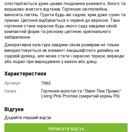
спостерігається дуже цікаве поєднання рожевого, білого та
вершково-жовтого відтінків. Гортензія світлолюбна,
виносить півтінь. Ґрунти будь-які садові, крім дуже сухих та
лужних. Цвітіння відбувається з червня до вересня. Така
гортензія стане окрасою будь-якого саду завдяки своїй
компактній формі та рясному цвітінню оригінального
забарвлення.
Декоративна культура завдяки своїм розмірам не тільки
використовується як елемент ландшафтного дизайну на
садовій ділянці, але може стати і окрасою тераси, веранди
або лоджії при вирощуванні у вазоні або діжці.
Характеристики
Артикул
7062
Назва
Гортензія волотиста "Лівінг Пінк Проміс"
Living Pink Promise (закритий корінь Р9)
Відгуки
Додайте перший відгук
Написати відгук