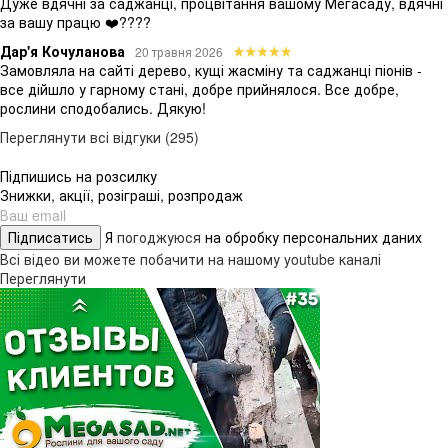
Дуже вдячні за саджанці, процвітання вашому Мегасаду, вдячні
за вашу працю ❤️????
Дар'я Кочуланова
20 травня 2026
Замовляла на сайті дерево, кущі жасміну та саджанці піонів -
все дійшло у гарному стані, добре прийнялося. Все добре,
рослини сподобались. Дякую!
Переглянути всі відгуки (295)
Підпишись на розсилку
Знижки, акції, розіграші, розпродаж
Підписатись
Я
погоджуюся
на обробку персональних даних
Всі відео ви можете побачити на нашому youtube каналі
Переглянути