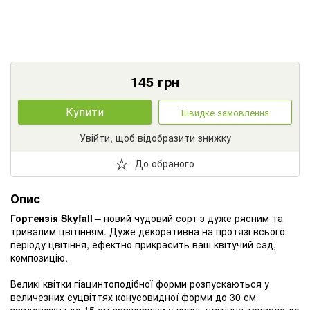
145
грн
Купити
Швидке замовлення
Увійти, щоб відобразити знижку
До обраного
Опис
Гортензія Skyfall
– новий чудовий сорт з дуже рясним та
тривалим цвітінням. Дуже декоративна на протязі всього
періоду цвітіння, ефектно прикрасить ваш квітучий сад,
композицію.
Великі квітки гіацинтоподібної форми розпускаються у
величезних суцвіттях конусовидної форми до 30 см
завдовжки і до 15 см завширшки у липні. цвітіння тривале до