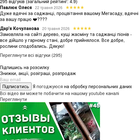
295 відгуків
(загальний рейтинг: 4.9)
Павлюк Олеся
22 травня 2026
Дуже вдячні за саджанці, процвітання вашому Мегасаду, вдячні
за вашу працю ❤️????
Дар'я Кочуланова
20 травня 2026
Замовляла на сайті дерево, кущі жасміну та саджанці піонів -
все дійшло у гарному стані, добре прийнялося. Все добре,
рослини сподобались. Дякую!
Переглянути всі відгуки (295)
Підпишись на розсилку
Знижки, акції, розіграші, розпродаж
Підписатись
Я
погоджуюся
на обробку персональних даних
Всі відео ви можете побачити на нашому youtube каналі
Переглянути