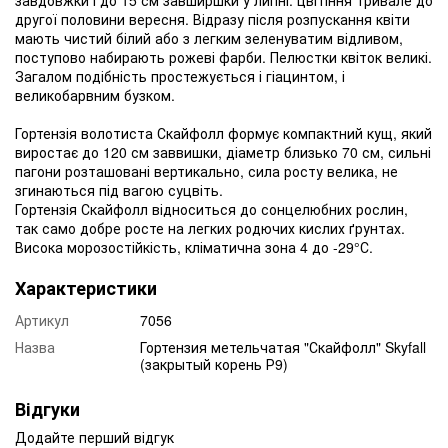
другої половини вересня. Відразу після розпускання квіти
мають чистий білий або з легким зеленуватим відливом,
поступово набирають рожеві фарби. Пелюстки квіток великі.
Загалом подібність простежується і гіацинтом, і
великобарвним бузком.
Гортензія волотиста Скайфолл формує компактний кущ, який
виростає до 120 см заввишки, діаметр близько 70 см, сильні
пагони розташовані вертикально, сила росту велика, не
згинаються під вагою суцвіть.
Гортензія Скайфолл відноситься до сонцелюбних рослин,
так само добре росте на легких родючих кислих ґрунтах.
Висока морозостійкість, кліматична зона 4 до -29°С.
Характеристики
Артикул
7056
Назва
Гортензия метельчатая "Скайфолл" Skyfall
(закрытый корень Р9)
Відгуки
Додайте перший відгук