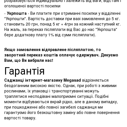
розраховується індивідуально і залежить від ваги, відстані і
оголошеної вартості посилки
-
Укрпошта
- Ви платите при отриманні посилки у відділенні
"Укрпошти". Вартість доставки при вазі замовлення до 5 кг.
становить 20 грн, понад 5 кг + 4грн за кожний наступний кг.
На жаль, за переказ післяплати від Вас до нас "Укрпошта"
бере додаткову плату 1% від суми післяплати).
Якщо замовлення відправлене післяплатою, то
зворотний переказ коштів оплачує одержувач. Дякуємо
Вам, що Ви вибрали нас!
Гарантія
Саджанці інтернет-магазину Megasad
відрізняється
бездоганним високою якістю. Однак, при роботі з живими
рослинами, їх упаковці і транспортуванні можуть
траплятися несподівані малоприємні ситуації. Подібні
моменти відбуваються вкрай рідко, але в даному випадку,
при пошкодженні або повної загибелі саджанця ми
гарантуємо його безкоштовну заміну або повне повернення
вартості товару.