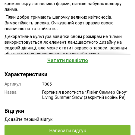
кремові округлої великої форми, пізніше набуває кольору
лайма.
Гілки добре тримають шапочку великих квітконосів.
Зимостійкість висока. Очікуваний сорт вразив своєю
незвичністю та стійкістю.
Декоративна культура завдяки своїм розмірам не тільки
використовується як елемент ландшафтного дизайну на
садовій ділянці, але може стати і окрасою тераси, веранди
або лоджії при вирощуванні у вазоні або діжці.
Читати повністю
Характеристики
Артикул
7065
Назва
Гортензія волотиста "Лівінг Саммер Сноу"
Living Summer Snow (закритий корінь Р9)
Відгуки
Додайте перший відгук
Написати відгук