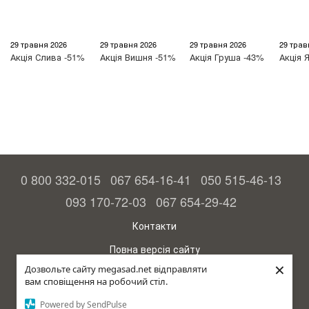
29 травня 2026
29 травня 2026
29 травня 2026
29 трав
Акція
Слива -51%
Акція
Вишня -51%
Акція
Груша -43%
Акція
Я
0 800 332-015
067 654-16-41
050 515-46-13
093 170-72-03
067 654-29-42
Контакти
Повна версія сайту
×
Дозвольте сайту megasad.net відправляти
© 2015—2026
вам сповіщення на робочий стіл.
Megasad – гарантія високого врожаю
Powered by SendPulse