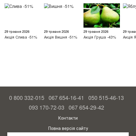
29 травня 2026
29 травня 2026
29 травня 2026
29 трав
Акція
Слива -51%
Акція
Вишня -51%
Акція
Груша -43%
Акція
Я
0 800 332-015
067 654-16-41
050 515-46-13
093 170-72-03
067 654-29-42
Контакти
Повна версія сайту