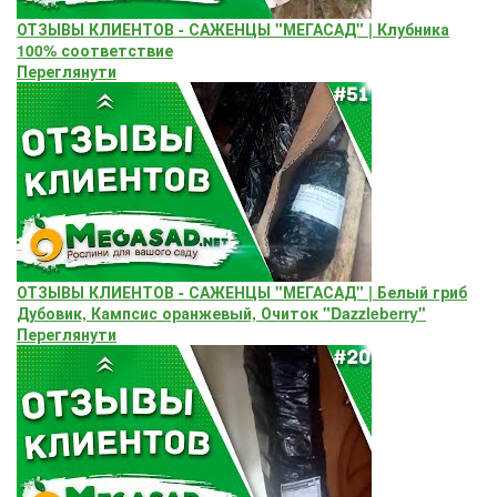
ОТЗЫВЫ КЛИЕНТОВ - САЖЕНЦЫ "МЕГАСАД" | Клубника
100% соответствие
Переглянути
ОТЗЫВЫ КЛИЕНТОВ - САЖЕНЦЫ "МЕГАСАД" | Белый гриб
Дубовик, Кампсис оранжевый, Очиток "Dazzleberry"
Переглянути