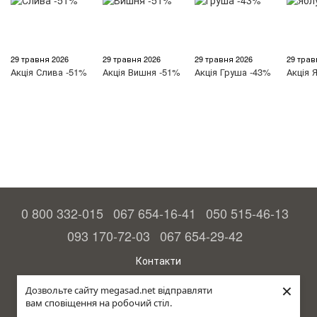
29 травня 2026
29 травня 2026
29 травня 2026
29 трав
Акція
Слива -51%
Акція
Вишня -51%
Акція
Груша -43%
Акція
Я
0 800 332-015
067 654-16-41
050 515-46-13
093 170-72-03
067 654-29-42
Контакти
Повна версія сайту
×
Дозвольте сайту megasad.net відправляти
вам сповіщення на робочий стіл.
© 2015—2026