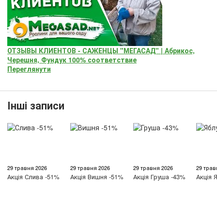
ОТЗЫВЫ КЛИЕНТОВ - САЖЕНЦЫ "МЕГАСАД" | Абрикос,
Черешня, Фундук 100% соответствие
Переглянути
Інші записи
29 травня 2026
29 травня 2026
29 травня 2026
29 трав
Акція
Слива -51%
Акція
Вишня -51%
Акція
Груша -43%
Акція
Я