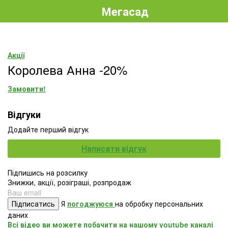
Мегасад
Акції
Королева Анна -20%
Замовити!
Відгуки
Додайте перший відгук
Написати відгук
Підпишись на розсилку
Знижки, акції, розіграші, розпродаж
Підписатись
Я
погоджуюся
на обробку персональних
даних
Всі відео ви можете побачити на нашому youtube каналі