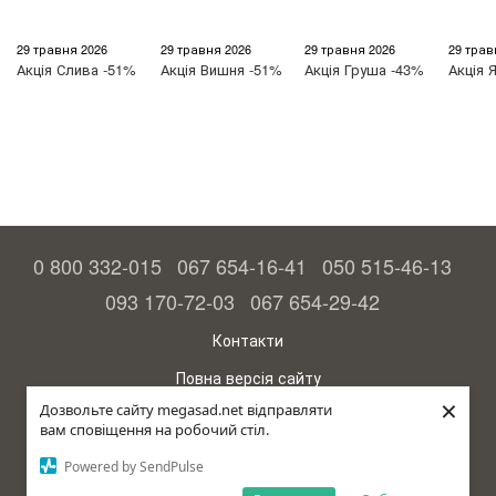
29 травня 2026
29 травня 2026
29 травня 2026
29 трав
Акція
Слива -51%
Акція
Вишня -51%
Акція
Груша -43%
Акція
Я
0 800 332-015
067 654-16-41
050 515-46-13
093 170-72-03
067 654-29-42
Контакти
Повна версія сайту
×
Дозвольте сайту megasad.net відправляти
© 2015—2026
вам сповіщення на робочий стіл.
Megasad – гарантія високого врожаю
Powered by SendPulse
рус (країна-терорист)