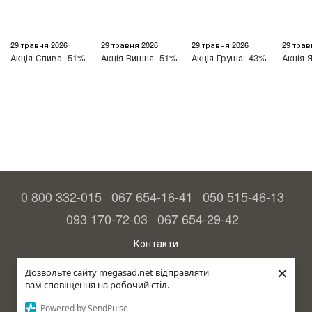
29 травня 2026
29 травня 2026
29 травня 2026
29 трав
Акція
Слива -51%
Акція
Вишня -51%
Акція
Груша -43%
Акція
Я
0 800 332-015
067 654-16-41
050 515-46-13
093 170-72-03
067 654-29-42
Контакти
Повна версія сайту
×
Дозвольте сайту megasad.net відправляти
вам сповіщення на робочий стіл.
© 2015—2026
Megasad – гарантія високого врожаю
Powered by SendPulse