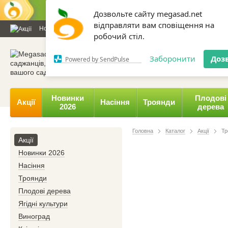
Дозвольте сайту megasad.net
відправляти вам сповіщення на
Новини та статті
Каталог
Контакти
Відгуки
Даруємо 
робочий стіл.
0 800 332-015,
067 654-
Заборонити
Доз
Powered by SendPulse
Новинки
Плодові
Акції
Насіння
Троянди
2026
дерева
Головна
Каталог
Акції
Тр
Акції
Новинки 2026
Насіння
Троянди
Плодові дерева
Ягідні культури
Виноград