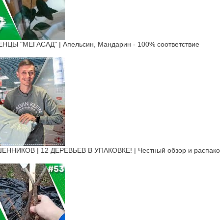
Ы "МЕГАСАД" | Апельсин, Мандарин - 100% соответствие
ИКОВ | 12 ДЕРЕВЬЕВ В УПАКОВКЕ! | Честный обзор и распаковк