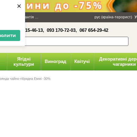
×
100 грн
Гарантія
Упаковка
Оплата і доставка
рус (країна-терорист)
Політика конфіденці
У
16-41,
050 515-46-13,
093 170-72-03,
067 654-29-42
волити
Ягідні
Декоративні дер
Виноград
Квітучі
культури
чагарники
оянда чайно-гібридна Еммі -30%