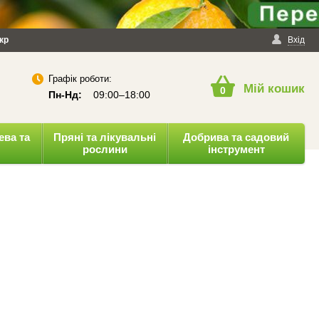
йності
кр
Публічна оферта
Вхід
Графік роботи:
Мій кошик
0
Пн-Нд:
09:00–18:00
ева та
Пряні та лікувальні
Добрива та садовий
рослини
інструмент