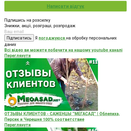
Написати відгук
Підпишись на розсилку
Знижки, акції, розіграші, розпродаж
Підписатись
Я
погоджуюся
на обробку персональних
даних
Всі відео ви можете побачити на нашому youtube каналі
Переглянути
ОТЗЫВЫ КЛИЕНТОВ - САЖЕНЦЫ "МЕГАСАД" | Облепиха,
Персик и Черешня 100% соответствие
Переглянути