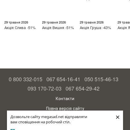
29 травня 2026
29 травня 2026
29 травня 2026
29 трав
Акція
Слива -51%
Акція
Вишня -51%
Акція
Груша -43%
Акція
Я
0 800 332-015
067 654-16-41
050 515-46-13
093 170-72-03
067 654-29-42
Контакти
Повна версія сайту
×
Дозвольте сайту megasad.net відправляти
© 2015—2026
вам сповіщення на робочий стіл.
Megasad – гарантія високого врожаю