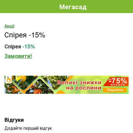
Мегасад
Акції
Спірея -15%
Спірея
-15%
Замовити!
Відгуки
Додайте перший відгук