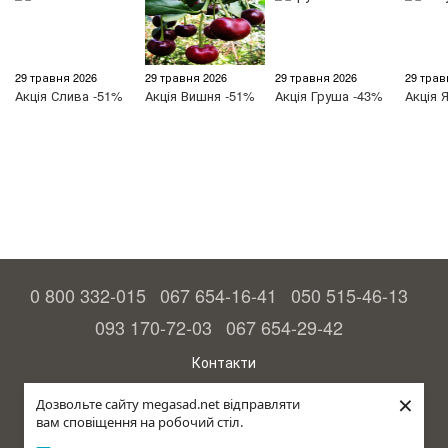
29 травня 2026
29 травня 2026
29 травня 2026
29 трав
Акція
Слива -51%
Акція
Вишня -51%
Акція
Груша -43%
Акція
Я
0 800 332-015
067 654-16-41
050 515-46-13
093 170-72-03
067 654-29-42
Контакти
Повна версія сайту
×
Дозвольте сайту megasad.net відправляти
вам сповіщення на робочий стіл.
© 2015—2026