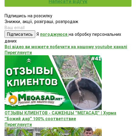
Написати відгук
Підпишись на розсилку
Знижки, акції, розіграші, розпродаж
Підписатись
Я
погоджуюся
на обробку персональних
даних
Всі відео ви можете побачити на нашому youtube каналі
Переглянути
ОТЗЫВЫ КЛИЕНТОВ - САЖЕНЦЫ "МЕГАСАД" | Хурма
"Божий дар" ​100% соответствие
Переглянути