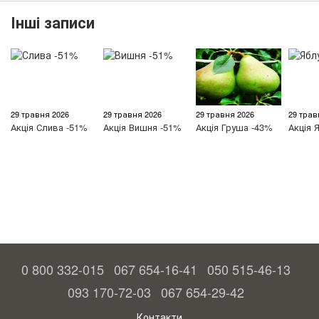
Інші записи
29 травня 2026
29 травня 2026
29 травня 2026
29 трав
Акція
Слива -51%
Акція
Вишня -51%
Акція
Груша -43%
Акція
Я
0 800 332-015
067 654-16-41
050 515-46-13
093 170-72-03
067 654-29-42
Контакти