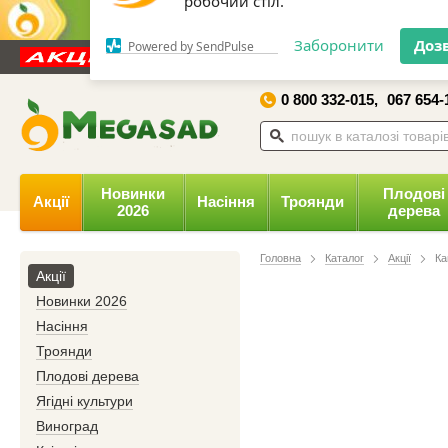
Дозвольте сайту megasad.net
відправляти вам сповіщення на
Новини та статті
Каталог
Контакти
Відгуки
робочий стіл.
0 800 332-015,
067 654-
Заборонити
Доз
Powered by SendPulse
Новинки
Плодові
Акції
Насіння
Троянди
2026
дерева
Головна
Каталог
Акції
Ка
Акції
Новинки 2026
Насіння
Троянди
Плодові дерева
Ягідні культури
Виноград