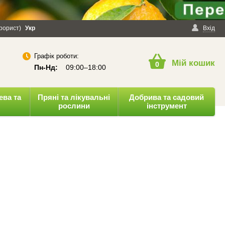
ерорист)
онфіденційності
Укр
Публічна оферта
Вхід
Графік роботи:
Мій кошик
0
Пн-Нд:
09:00–18:00
ева та
Пряні та лікувальні
Добрива та садовий
рослини
інструмент