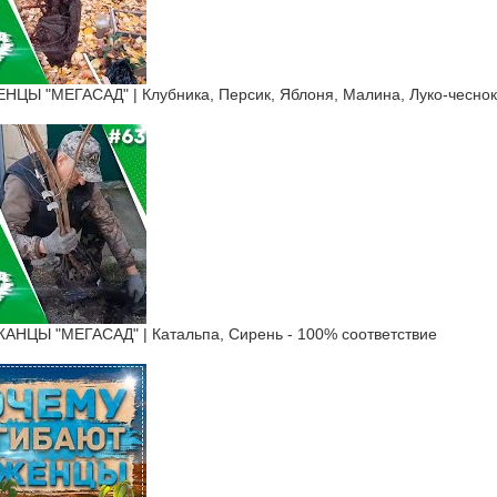
Ы "МЕГАСАД" | Клубника, Персик, Яблоня, Малина, Луко-чеснок,
ЦЫ "МЕГАСАД" | Катальпа, Сирень - 100% соответствие