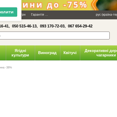
×
Даруємо 100 грн
Гарантія
Упаковка
Оплата і доставка
рус (країна-т
Політика к
16-41,
050 515-46-13,
093 170-72-03,
067 654-29-42
волити
Ягідні
Декоративні дер
Виноград
Квітучі
культури
чагарники
нна -38%