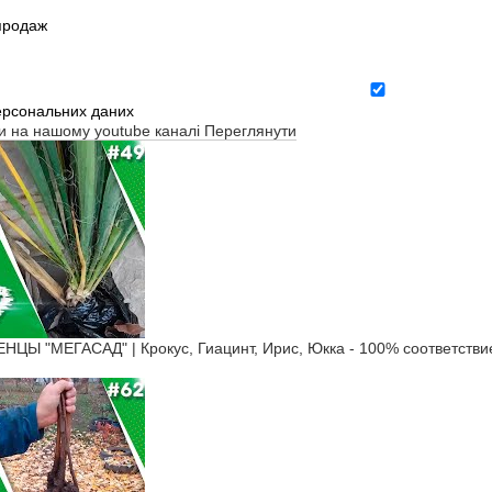
зпродаж
ерсональних даних
ти на нашому youtube каналі
Переглянути
Ы "МЕГАСАД" | Крокус, Гиацинт, Ирис, Юкка - 100% соответстви