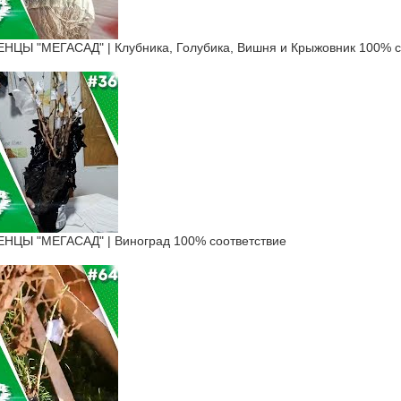
Ы "МЕГАСАД" | Клубника, Голубика, Вишня и Крыжовник 100% с
ЦЫ "МЕГАСАД" | Виноград 100% соответствие