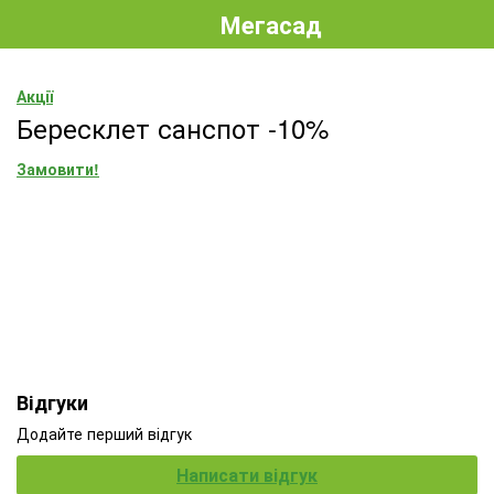
Мегасад
Акції
Бересклет санспот -10%
Замовити!
Відгуки
Додайте перший відгук
Написати відгук