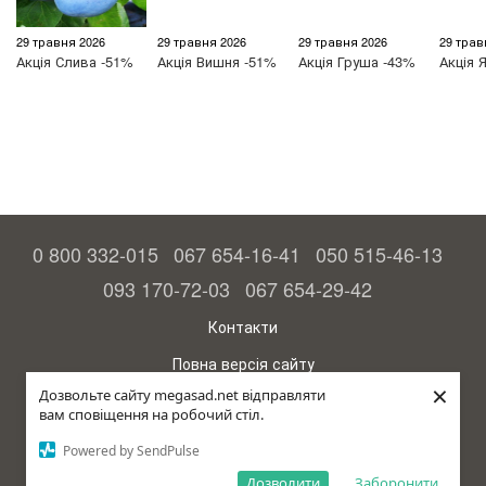
29 травня 2026
29 травня 2026
29 травня 2026
29 трав
Акція
Слива -51%
Акція
Вишня -51%
Акція
Груша -43%
Акція
Я
0 800 332-015
067 654-16-41
050 515-46-13
093 170-72-03
067 654-29-42
Контакти
Повна версія сайту
×
Дозвольте сайту megasad.net відправляти
© 2015—2026
вам сповіщення на робочий стіл.
Megasad – гарантія високого врожаю
Powered by SendPulse
рус (країна-терорист)
Дозволити
Заборонити