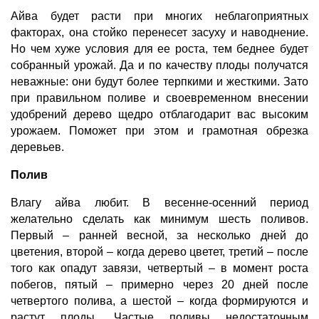
Айва будет расти при многих неблагоприятных 
факторах, она стойко перенесет засуху и наводнение. 
Но чем хуже условия для ее роста, тем беднее будет 
собранный урожай. Да и по качеству плоды получатся 
неважные: они будут более терпкими и жесткими. Зато 
при правильном поливе и своевременном внесении 
удобрений дерево щедро отблагодарит вас высоким 
урожаем. Поможет при этом и грамотная обрезка 
деревьев.
Полив
Влагу айва любит. В весенне-осенний период 
желательно сделать как минимум шесть поливов. 
Первый – ранней весной, за несколько дней до 
цветения, второй – когда дерево цветет, третий – после 
того как опадут завязи, четвертый – в момент роста 
побегов, пятый – примерно через 20 дней после 
четвертого полива, а шестой – когда формируются и 
растут плоды. Частые поливы недостаточным 