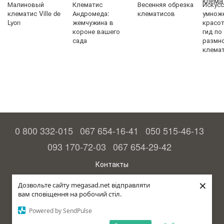
Малиновый
Клематис
Весенняя обрезка
Искус
клематис Ville de
Андромеда:
клематисов
умнож
Lyon
жемчужина в
красо
короне вашего
гид по
сада
размн
клема
0 800 332-015
067 654-16-41
050 515-46-13
093 170-72-03
067 654-29-42
Контакты
Полная версия сайта
×
Дозвольте сайту megasad.net відправляти
вам сповіщення на робочий стіл.
© 2015—2026
Megasad - гарантия высокого урожая
Powered by SendPulse