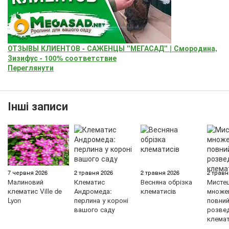
ОТЗЫВЫ КЛИЕНТОВ - САЖЕНЦЫ "МЕГАСАД" | Смородина,
Зизифус - 100% соответствие
Переглянути
Інші записи
7 червня 2026
2 травня 2026
2 травня 2026
2 травн
Малиновий
Клематис
Весняна обрізка
Мисте
клематис Ville de
Андромеда:
клематисів
множен
Lyon
перлина у короні
повний 
вашого саду
розве
клемат