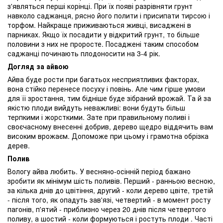
з'являться перші корінці. При їх появі разрівняти грунт
навколо саджанця, рясно його полити і присипати тирсою і
торфом. Найкраще приживаються живці, висаджені в
парниках. Якщо їх посадити у відкритий грунт, то більше
половини з них не проросте. Посаджені таким способом
саджанці починають плодоносити на 3-4 рік.
Догляд за айвою
Айва буде рости при багатьох несприятливих факторах,
вона стійко перенесе посуху і повінь. Але чим гірше умови
для її зростання, тим бідніше буде зібраний врожай. Та й за
якістю плоди вийдуть неважливі: вони будуть більш
терпкими і жорсткими. Зате при правильному поливі і
своєчасному внесенні добрив, дерево щедро віддячить вам
високим врожаєм. Допоможе при цьому і грамотна обрізка
дерев.
Полив
Вологу айва любить. У весняно-осінній період бажано
зробити як мінімум шість поливів. Перший - ранньою весною,
за кілька днів до цвітіння, другий - коли дерево цвіте, третій
- після того, як опадуть зав'язі, четвертий - в момент росту
пагонів, п'ятий - приблизно через 20 днів після четвертого
поливу, а шостий - коли формуються і ростуть плоди . Часті