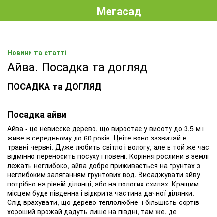
Мегасад
Новини та статті
Айва. Посадка та догляд
ПОСАДКА та ДОГЛЯД
Посадка айви
Айва - це невисоке дерево, що виростає у висоту до 3,5 м і
живе в середньому до 60 років. Цвіте воно зазвичай в
травні-червні. Дуже любить світло і вологу, але в той же час
відмінно переносить посуху і повені. Коріння рослини в землі
лежать неглибоко, айва добре приживається на грунтах з
неглибоким заляганням грунтових вод. Висаджувати айву
потрібно на рівній ділянці, або на пологих схилах. Кращим
місцем буде південна і відкрита частина дачної ділянки.
Слід врахувати, що дерево теплолюбне, і більшість сортів
хороший врожай дадуть лише на півдні, там же, де