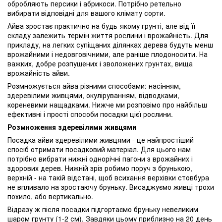
обробляють персики і абрикоси. Потрібно ретельно
вибирати відповідні для вашого клімату сорти.
Айва зростає практично на будь-якому грунті, але від її
складу залежить термін життя рослини і врожайність. Для
прикладу, на легких супіщаних ділянках дерева будуть менш
врожайними і недовговічними, але раніше плодоносити. На
важких, добре розпушених і зволожених грунтах, вища
врожайність айви.
Розмножується айва різними способами: насінням,
здеревілими живцями, окуліруванням, відводками,
кореневими нащадками. Нижче ми розповімо про найбільш
ефективні і прості способи посадки цієї рослини.
Розмноження здеревілими живцями
Посадка айви здеревілими живцями - це найпростіший
спосіб отримати посадковий матеріал. Для цього нам
потрібно вибрати нижні однорічні пагони з врожайних і
здорових дерев. Нижній зріз робимо поруч з брунькою,
верхній - на такій відстані, щоб всихання верхівки стовбура
не впливало на зростаючу бруньку. Висаджуємо живці трохи
похило, або вертикально.
Відразу ж після посадки підгортаємо бруньку невеликим
шаром грунту (1-2 см). Завдяки цьому приблизно на 20 день