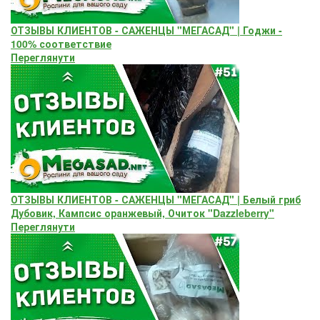
ОТЗЫВЫ КЛИЕНТОВ - САЖЕНЦЫ "МЕГАСАД" | Годжи -
100% соответствие
Переглянути
ОТЗЫВЫ КЛИЕНТОВ - САЖЕНЦЫ "МЕГАСАД" | Белый гриб
Дубовик, Кампсис оранжевый, Очиток "Dazzleberry"
Переглянути