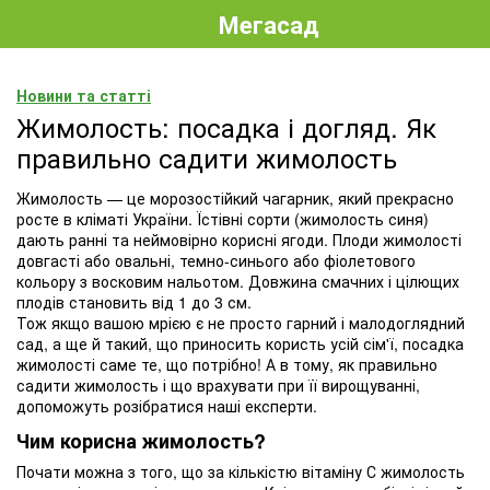
Мегасад
Новини та статті
Жимолость: посадка і догляд. Як
правильно садити жимолость
Жимолость — це морозостійкий чагарник, який прекрасно
росте в кліматі України. Їстівні сорти (жимолость синя)
дають ранні та неймовірно корисні ягоди. Плоди жимолості
довгасті або овальні, темно-синього або фіолетового
кольору з восковим нальотом. Довжина смачних і цілющих
плодів становить від 1 до 3 см.
Тож якщо вашою мрією є не просто гарний і малодоглядний
сад, а ще й такий, що приносить користь усій сім'ї, посадка
жимолості саме те, що потрібно! А в тому, як правильно
садити жимолость і що врахувати при її вирощуванні,
допоможуть розібратися наші експерти.
Чим корисна жимолость?
Почати можна з того, що за кількістю вітаміну С жимолость