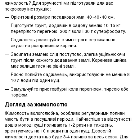
жимолость? Для зручності ми підготували для вас
покрокову інструкцію:
Орієнтовні розміри посадкової ями: 40×40×40 см.
Підготуйте грунт, додавши в садову землю 10-15 кг
перепрілого перегною, 200 г золи і 30 г суперфосфату.
Саджанець розміщуйте в ямі строго вертикально,
акуратно розправивши коріння.
Засипати землею слід поступово, злегка ущільнюючи
грунт після кожного додавання землі. Коренева шийка
має залишатися на рівні землі.
Рясно полийте саджанець, використовуючи не менше 8-
10 л води під один кущ.
Замульчуйте пристовбурні кола перегноєм, тирсою або
торфом.
Догляд за жимолостю
Жимолость вологолюбна, особливо регулярними поливи
мають бути в посушливі періоди. Найчастіше за відсутності
дощів молоді кущі поливають 1-2 рази на тиждень,
орієнтуючись на 10 л води під один кущ. Дорослій
жимолості достатньо буде 3-4 поливів за весь сезон. Для