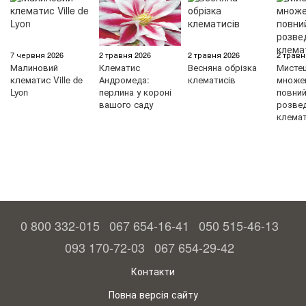
7 червня 2026
2 травня 2026
2 травня 2026
2 травн
Малиновий
Клематис
Весняна обрізка
Мисте
клематис Ville de
Андромеда:
клематисів
множен
Lyon
перлина у короні
повний 
вашого саду
розве
клемат
0 800 332-015
067 654-16-41
050 515-46-13
093 170-72-03
067 654-29-42
Контакти
Повна версія сайту