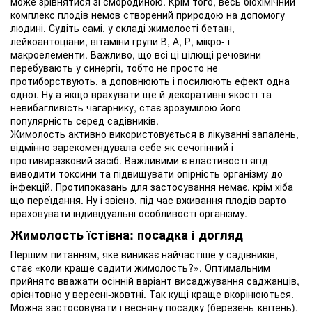
може зрівнятися зі смородиною. Крім того, весь біохімічний
комплекс плодів немов створений природою на допомогу
людині. Судіть самі, у складі жимолості бетаїн,
лейкоантоціани, вітаміни групи В, А, Р, мікро- і
макроелементи. Важливо, що всі ці цілющі речовини
перебувають у синергії, тобто не просто не
протиборствують, а доповнюють і посилюють ефект одна
одної. Ну а якщо врахувати ще й декоративні якості та
невибагливість чагарнику, стає зрозумілою його
популярність серед садівників.
Жимолость активно використовується в лікуванні запалень,
відмінно зарекомендувала себе як сечогінний і
противиразковий засіб. Важливими є властивості ягід
виводити токсини та підвищувати опірність організму до
інфекцій. Протипоказань для застосування немає, крім хіба
що переїдання. Ну і звісно, під час вживання плодів варто
враховувати індивідуальні особливості організму.
Жимолость їстівна: посадка і догляд
Першим питанням, яке виникає найчастіше у садівників,
стає «коли краще садити жимолость?». Оптимальним
прийнято вважати осінній варіант висаджування саджанців,
орієнтовно у вересні-жовтні. Так кущі краще вкорінюються.
Можна застосовувати і весняну посадку (березень-квітень),