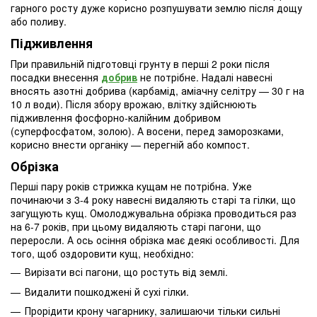
гарного росту дуже корисно розпушувати землю після дощу
або поливу.
Підживлення
При правильній підготовці грунту в перші 2 роки після
посадки внесення
добрив
не потрібне. Надалі навесні
вносять азотні добрива (карбамід, аміачну селітру — 30 г на
10 л води). Після збору врожаю, влітку здійснюють
підживлення фосфорно-калійним добривом
(суперфосфатом, золою). А восени, перед заморозками,
корисно внести органіку — перегній або компост.
Обрізка
Перші пару років стрижка кущам не потрібна. Уже
починаючи з 3-4 року навесні видаляють старі та гілки, що
загущують кущ. Омолоджувальна обрізка проводиться раз
на 6-7 років, при цьому видаляють старі пагони, що
переросли. А ось осіння обрізка має деякі особливості. Для
того, щоб оздоровити кущ, необхідно:
Вирізати всі пагони, що ростуть від землі.
Видалити пошкоджені й сухі гілки.
Прорідити крону чагарнику, залишаючи тільки сильні