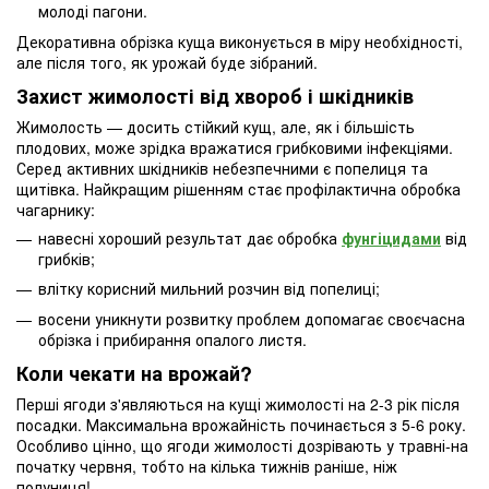
молоді пагони.
Декоративна обрізка куща виконується в міру необхідності,
але після того, як урожай буде зібраний.
Захист жимолості від хвороб і шкідників
Жимолость — досить стійкий кущ, але, як і більшість
плодових, може зрідка вражатися грибковими інфекціями.
Серед активних шкідників небезпечними є попелиця та
щитівка. Найкращим рішенням стає профілактична обробка
чагарнику:
навесні хороший результат дає обробка
фунгіцидами
від
грибків;
влітку корисний мильний розчин від попелиці;
восени уникнути розвитку проблем допомагає своєчасна
обрізка і прибирання опалого листя.
Коли чекати на врожай?
Перші ягоди з'являються на кущі жимолості на 2-3 рік після
посадки. Максимальна врожайність починається з 5-6 року.
Особливо цінно, що ягоди жимолості дозрівають у травні-на
початку червня, тобто на кілька тижнів раніше, ніж
полуниця!