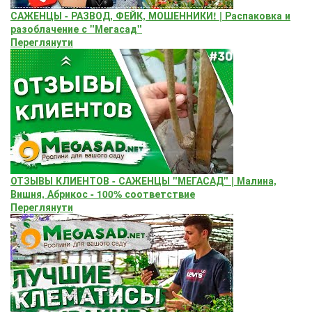
САЖЕНЦЫ - РАЗВОД, ФЕЙК, МОШЕННИКИ! | Распаковка и
разоблачение с "Мегасад"
Переглянути
ОТЗЫВЫ КЛИЕНТОВ - САЖЕНЦЫ "МЕГАСАД" | Малина,
Вишня, Абрикос - 100% соответствие
Переглянути