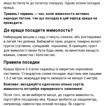
якщо встигнути до початку сокоруху. Однак осіння посадка
краща.
Травень і червень — час, коли жимолость активно
нарощує пагони, так що посадку в цей період краще не
проводити.
Де краще посадити жимолость?
Найкращим місцем у саду стануть сонячні, або розташовані
в легкій тіні ділянки. Вибирайте пухкі, родючі, помірно вологі
грунти (суглинок, супіщаний, чорнозем). В принципі, грунт
для жимолості може бути будь-яким, за винятком занадто
важких, глинистих і болотистих.
Правила посадки
Краще брати 2-3-річні саджанці із закритою кореневою
системою. Стандартна схема посадки: відстань між кущами
1,5-2 метри, міжряддя варто залишати не менше 2 метрів.
Важливо: висаджуйте одночасно кілька сортів,
жимолость потребує перехресного запилення!
Після того, як ви виберете місце, де садити жимолость,
підготуйте посадкову яму. Краще зробити це заздалегідь,
наприклад, навесні при осінній посадці. Як садити