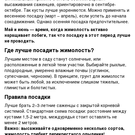
высаживания саженцев, ориентировочно в сентябре-
октябре. Так кусты лучше укореняются. Можно применять и
весеннюю посадку (март – апрель), если успеть до начала
сокодвижения. Однако осенняя посадка предпочтительнее.
Май и июнь — время, когда жимолость активно
наращивает побеги, так что посадку в этот период лучше
не проводить.
Где лучше посадить жимолость?
Лучшим местом в саду станут солнечные, или
расположенные в легкой тени участки. Выбирайте рыхлые,
плодородные, умеренно влажные почвы (суглинок,
супесчаная, чернозем). В принципе, грунт для жимолости
может быть любой, за исключением слишком тяжелых,
глинистых и болотистых.
Правила посадки
Лучше брать 2–3-летние саженцы с закрытой корневой
системой. Стандартная схема посадки: расстояние между
кустами 1,5-2 метра, междурядья стоит оставлять не
менее 2 метров.
Важно: высаживайте одновременно несколько сортов,
жимолость требует перекрестного опыления!