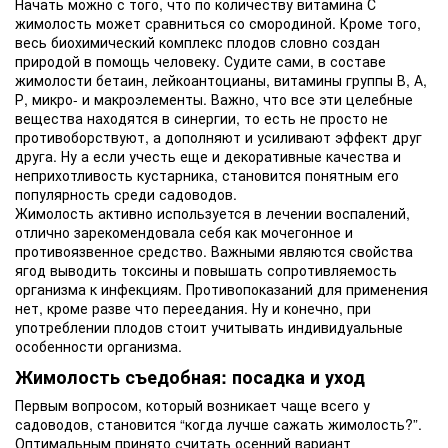
Начать можно с того, что по количеству витамина С
жимолость может сравниться со смородиной. Кроме того,
весь биохимический комплекс плодов словно создан
природой в помощь человеку. Судите сами, в составе
жимолости бетаин, лейкоантоцианы, витамины группы В, А,
Р, микро- и макроэлементы. Важно, что все эти целебные
вещества находятся в синергии, то есть не просто не
противоборствуют, а дополняют и усиливают эффект друг
друга. Ну а если учесть еще и декоративные качества и
неприхотливость кустарника, становится понятным его
популярность среди садоводов.
Жимолость активно используется в лечении воспалений,
отлично зарекомендовала себя как мочегонное и
противоязвенное средство. Важными являются свойства
ягод выводить токсины и повышать сопротивляемость
организма к инфекциям. Противопоказаний для применения
нет, кроме разве что переедания. Ну и конечно, при
употреблении плодов стоит учитывать индивидуальные
особенности организма.
Жимолость съедобная: посадка и уход
Первым вопросом, который возникает чаще всего у
садоводов, становится “когда лучше сажать жимолость?”.
Оптимальным принято считать осенний вариант