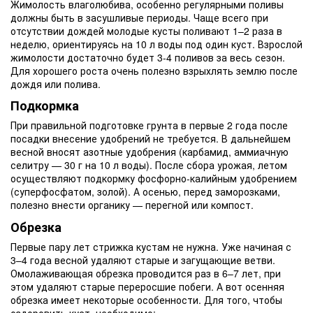
Жимолость влаголюбива, особенно регулярными поливы
должны быть в засушливые периоды. Чаще всего при
отсутствии дождей молодые кусты поливают 1–2 раза в
неделю, ориентируясь на 10 л воды под один куст. Взрослой
жимолости достаточно будет 3-4 поливов за весь сезон.
Для хорошего роста очень полезно взрыхлять землю после
дождя или полива.
Подкормка
При правильной подготовке грунта в первые 2 года после
посадки внесение удобрений не требуется. В дальнейшем
весной вносят азотные удобрения (карбамид, аммиачную
селитру — 30 г на 10 л воды). После сбора урожая, летом
осуществляют подкормку фосфорно-калийным удобрением
(суперфосфатом, золой). А осенью, перед заморозками,
полезно внести органику — перегной или компост.
Обрезка
Первые пару лет стрижка кустам не нужна. Уже начиная с
3–4 года весной удаляют старые и загущающие ветви.
Омолаживающая обрезка проводится раз в 6–7 лет, при
этом удаляют старые переросшие побеги. А вот осенняя
обрезка имеет некоторые особенности. Для того, чтобы