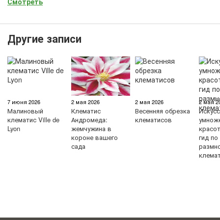
Смотреть
Другие записи
7 июня 2026
2 мая 2026
2 мая 2026
2 мая 2
Малиновый
Клематис
Весенняя обрезка
Искус
клематис Ville de
Андромеда:
клематисов
умнож
Lyon
жемчужина в
красо
короне вашего
гид по
сада
размн
клема