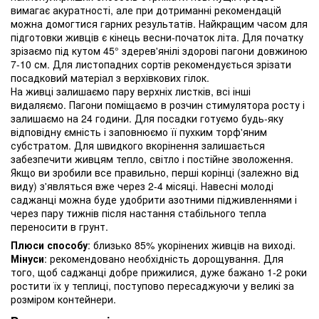
вимагає акуратності, але при дотриманні рекомендацій
можна домогтися гарних результатів. Найкращим часом для
підготовки живців є кінець весни-початок літа. Для початку
зрізаємо під кутом 45° здерев'янілі здорові пагони довжиною
7-10 см. Для листопадних сортів рекомендується зрізати
посадковий матеріал з верхівкових гілок.
На живці залишаємо пару верхніх листків, всі інші
видаляємо. Пагони поміщаємо в розчин стимулятора росту і
залишаємо на 24 години. Для посадки готуємо будь-яку
відповідну ємність і заповнюємо її пухким торф'яним
субстратом. Для швидкого вкорінення залишається
забезпечити живцям тепло, світло і постійне зволоження.
Якщо ви зробили все правильно, перші корінці (залежно від
виду) з'являться вже через 2-4 місяці. Навесні молоді
саджанці можна буде удобрити азотними підживленнями і
через пару тижнів після настання стабільного тепла
переносити в грунт.
Плюси способу
: близько 85% укорінених живців на виході.
Мінуси
: рекомендовано необхідність дорощування. Для
того, щоб саджанці добре прижилися, дуже бажано 1-2 роки
ростити їх у теплиці, поступово пересаджуючи у великі за
розміром контейнери.