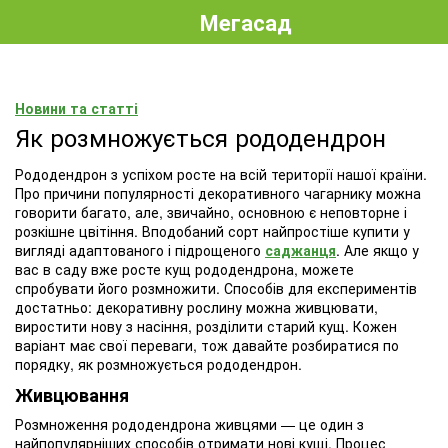
Мегасад
Новини та статті
Як розмножується рододендрон
Рододендрон з успіхом росте на всій території нашої країни.
Про причини популярності декоративного чагарнику можна
говорити багато, але, звичайно, основною є неповторне і
розкішне цвітіння. Вподобаний сорт найпростіше купити у
вигляді адаптованого і підрощеного
саджанця
. Але якщо у
вас в саду вже росте кущ рододендрона, можете
спробувати його розмножити. Способів для експериментів
достатньо: декоративну рослину можна живцювати,
виростити нову з насіння, розділити старий кущ. Кожен
варіант має свої переваги, тож давайте розбиратися по
порядку, як розмножується рододендрон.
Живцювання
Розмноження рододендрона живцями — це один з
найпопулярніших способів отримати нові кущі. Процес