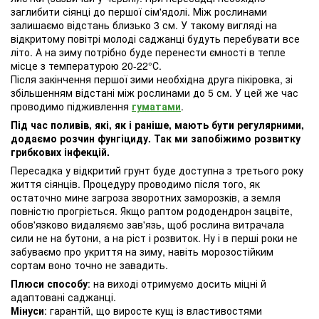
заглибити сіянці до першої сім'ядолі. Між рослинами
залишаємо відстань близько 3 см. У такому вигляді на
відкритому повітрі молоді саджанці будуть перебувати все
літо. А на зиму потрібно буде перенести ємності в тепле
місце з температурою 20-22°С.
Після закінчення першої зими необхідна друга пікіровка, зі
збільшенням відстані між рослинами до 5 см. У цей же час
проводимо підживлення
гуматами
.
Під час поливів, які, як і раніше, мають бути регулярними,
додаємо розчин фунгіциду. Так ми запобіжимо розвитку
грибкових інфекцій.
Пересадка у відкритий грунт буде доступна з третього року
життя сіянців. Процедуру проводимо після того, як
остаточно мине загроза зворотних заморозків, а земля
повністю прогріється. Якщо раптом рододендрон зацвіте,
обов'язково видаляємо зав'язь, щоб рослина витрачала
сили не на бутони, а на ріст і розвиток. Ну і в перші роки не
забуваємо про укриття на зиму, навіть морозостійким
сортам воно точно не завадить.
Плюси способу
: на виході отримуємо досить міцні й
адаптовані саджанці.
Мінуси
: гарантій, що виросте кущ із властивостями