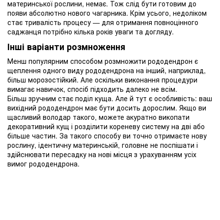
материнської рослини, немає. Тож слід бути готовим до
появи абсолютно нового чагарника. Крім усього, недоліком
стає тривалість процесу — для отримання повноцінного
саджанця потрібно кілька років уваги та догляду.
Інші варіанти розмноження
Менш популярним способом розмножити рододендрон є
щеплення одного виду рододендрона на інший, наприклад,
більш морозостійкий. Але оскільки виконання процедури
вимагає навичок, спосіб підходить далеко не всім.
Більш зручним стає поділ куща. Але й тут є особливість: ваш
вихідний рододендрон має бути досить дорослим. Якщо ви
щасливий володар такого, можете акуратно викопати
декоративний кущ і розділити кореневу систему на дві або
більше частин. За такого способу ви точно отримаєте нову
рослину, ідентичну материнській, головне не поспішати і
здійснювати пересадку на нові місця з урахуванням усіх
вимог рододендрона.