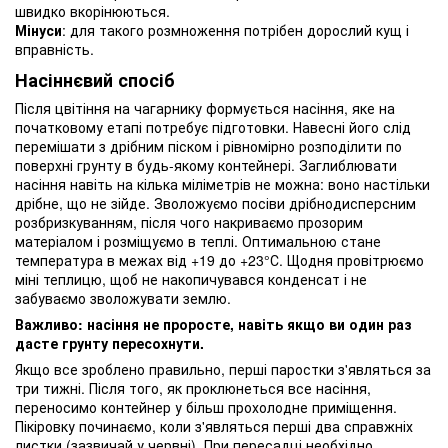
швидко вкорінюються.
Мінуси
: для такого розмноження потрібен дорослий кущ і
вправність.
Насіннєвий спосіб
Після цвітіння на чагарнику формується насіння, яке на
початковому етапі потребує підготовки. Навесні його слід
перемішати з дрібним піском і рівномірно розподілити по
поверхні грунту в будь-якому контейнері. Заглиблювати
насіння навіть на кілька міліметрів не можна: воно настільки
дрібне, що не зійде. Зволожуємо посіви дрібнодисперсним
розбризкуванням, після чого накриваємо прозорим
матеріалом і розміщуємо в теплі. Оптимальною стане
температура в межах від +19 до +23°С. Щодня провітрюємо
міні теплицю, щоб не накопичувався конденсат і не
забуваємо зволожувати землю.
Важливо: насіння не проросте, навіть якщо ви один раз
дасте грунту пересохнути.
Якщо все зроблено правильно, перші паростки з'являться за
три тижні. Після того, як проклюнеться все насіння,
переносимо контейнер у більш прохолодне приміщення.
Пікіровку починаємо, коли з'являться перші два справжніх
листки (зазвичай у червні). При пересадці необхідно