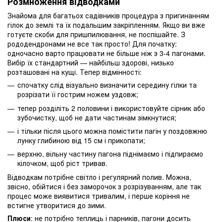
Розмноження відводками
Знайома для багатьох садівників процедура з пригинанням
гілок до землі та їх подальшим закріпленням. Якщо ви вже
готуєте скоби для пришпилювання, не поспішайте. З
рододендронами не все так просто! Для початку:
одночасно варто працювати не більше ніж з 3-4 пагонами.
Вибір їх стандартний — найбільш здорові, низько
розташовані на кущі. Тепер відмінності:
спочатку слід візуально визначити середину гілки та
розрізати її гострим ножем уздовж;
тепер розділіть 2 половини і використовуйте сірник або
зубочистку, щоб не дати частинам зімкнутися;
і тільки після цього можна помістити пагін у поздовжню
лунку глибиною від 15 см і прикопати;
верхню, вільну частину пагона піднімаємо і підпираємо
кілочком, щоб ріст тривав.
Відводкам потрібне світло і регулярний полив. Можна,
звісно, обійтися і без заморочок з розрізуванням, але так
процес може виявитися тривалим, і перше коріння не
встигне утворитися до зими.
Плюси
: не потрібно теплиць і парників, пагони досить