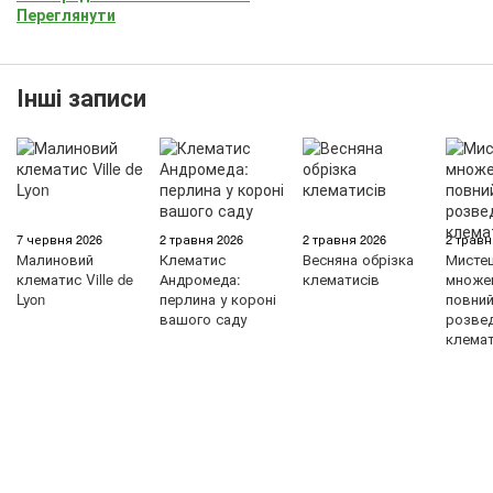
Переглянути
Інші записи
7 червня 2026
2 травня 2026
2 травня 2026
2 травн
Малиновий
Клематис
Весняна обрізка
Мисте
клематис Ville de
Андромеда:
клематисів
множен
Lyon
перлина у короні
повний 
вашого саду
розве
клемат