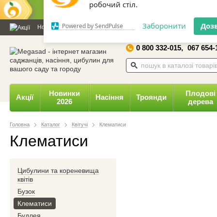
Дозвольте сайту megasad.net
відправляти вам сповіщення на
Новини та статті
Каталог
Контакти
Відгуки
Даруємо 
робочий стіл.
0 800 332-015,
067 654-
Заборонити
Доз
Powered by SendPulse
Новинки
Плодові
Акції
Насіння
Троянди
2026
дерева
Головна
Каталог
Квітучі
Клематиси
Клематиси
Цибулини та кореневища
квітів
Бузок
Клематиси
Будлея