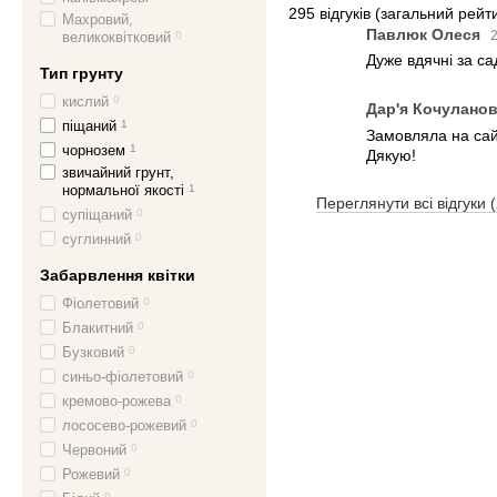
295 відгуків
(загальний рейти
Махровий,
Павлюк Олеся
2
великоквітковий
0
Дуже вдячні за с
Тип грунту
кислий
0
Дар'я Кочулано
піщаний
1
Замовляла на сайт
чорнозем
1
Дякую!
звичайний грунт,
нормальної якості
1
Переглянути всі відгуки 
супіщаний
0
суглинний
0
Забарвлення квітки
Фіолетовий
0
Блакитний
0
Бузковий
0
синьо-фіолетовий
0
кремово-рожева
0
лососево-рожевий
0
Червоний
0
Рожевий
0
0