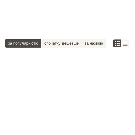
за популярністю
спочатку дешевше
за назвою