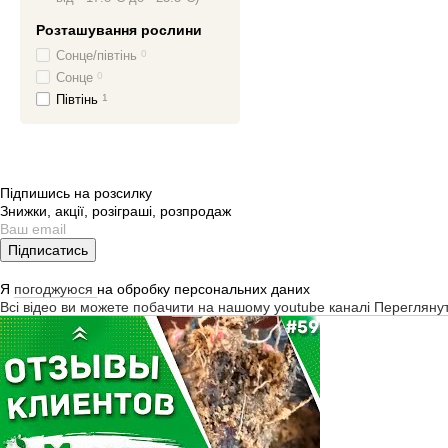
Розташування рослини
Сонце/півтінь
0
Сонце
0
Півтінь
1
Підпишись на розсилку
Знижки, акції, розіграші, розпродаж
Підписатись
Я
погоджуюся
на обробку персональних даних
Всі відео ви можете побачити на нашому youtube каналі
Перегляну