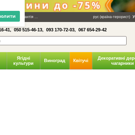
×
100 грн
Гарантія
Упаковка
Оплата і доставка
рус (країна-терорист)
Політика конфіденці
У
16-41,
050 515-46-13,
093 170-72-03,
067 654-29-42
волити
Ягідні
Декоративні дер
Виноград
Квітучі
культури
чагарники