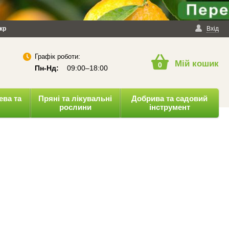
йності
кр
Публічна оферта
Вхід
Графік роботи:
Мій кошик
0
Пн-Нд:
09:00–18:00
ева та
Пряні та лікувальні
Добрива та садовий
рослини
інструмент