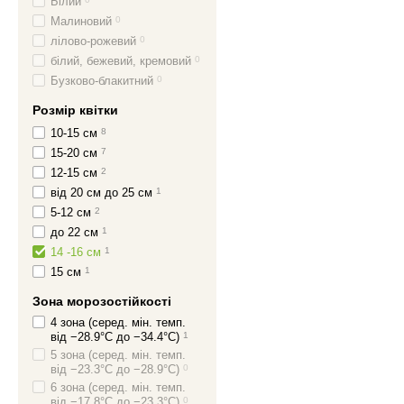
Білий
Малиновий
0
лілово-рожевий
0
білий, бежевий, кремовий
0
Бузково-блакитний
0
Розмір квітки
10-15 см
8
15-20 см
7
12-15 см
2
від 20 см до 25 см
1
5-12 см
2
до 22 см
1
14 -16 см
1
15 см
1
Зона морозостійкості
4 зона (серед. мін. темп.
від −28.9°C до −34.4°C)
1
5 зона (серед. мін. темп.
від −23.3°C до −28.9°C)
0
6 зона (серед. мін. темп.
від −17.8°C до −23.3°C)
0