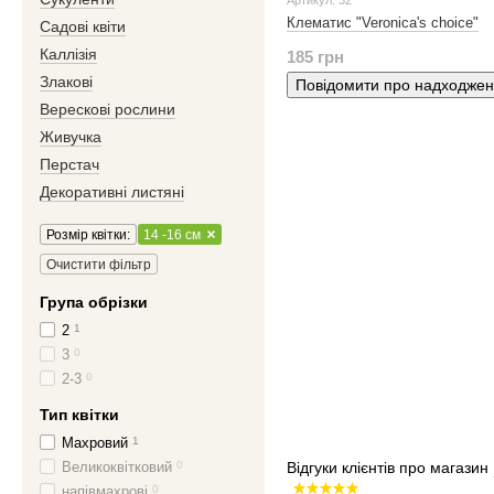
Артикул: 32
Клематис "Veronica's choice"
Садові квіти
Каллізія
185 грн
Злакові
Повідомити про надходже
Верескові рослини
Живучка
Перстач
Декоративні листяні
Розмір квітки:
14 -16 см
Очистити фільтр
Група обрізки
2
1
3
0
2-3
0
Тип квітки
Махровий
1
Великоквітковий
0
Відгуки клієнтів про магазин
напівмахрові
0