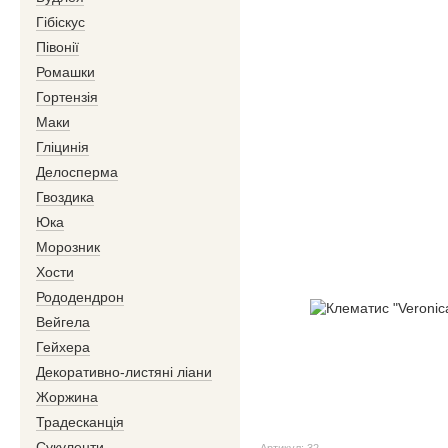
Гібіскус
Півонії
Ромашки
Гортензія
Маки
Гліцинія
Делосперма
Гвоздика
Юка
Морозник
Хости
Рододендрон
Вейгела
Гейхера
Декоративно-листяні ліани
Жоржина
Традесканція
Сукуленти