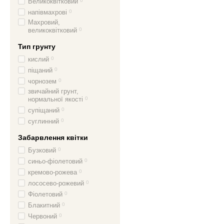
Великоквітковий
0
напівмахрові
0
Махровий,
великоквітковий
0
Тип грунту
кислий
0
піщаний
0
чорнозем
0
звичайний грунт,
нормальної якості
0
супіщаний
0
суглинний
0
Забарвлення квітки
Бузковий
0
синьо-фіолетовий
0
кремово-рожева
0
лососево-рожевий
0
Фіолетовий
0
Блакитний
0
Червоний
0