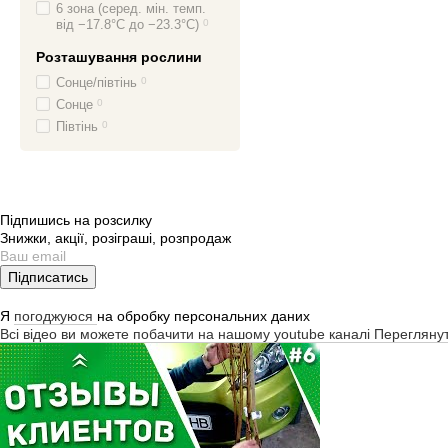
6 зона (серед. мін. темп.
від −17.8°C до −23.3°C)
0
Розташування рослини
Сонце/півтінь
0
Сонце
0
Півтінь
0
Підпишись на розсилку
Знижки, акції, розіграші, розпродаж
Підписатись
Я
погоджуюся
на обробку персональних даних
Всі відео ви можете побачити на нашому youtube каналі
Перегляну