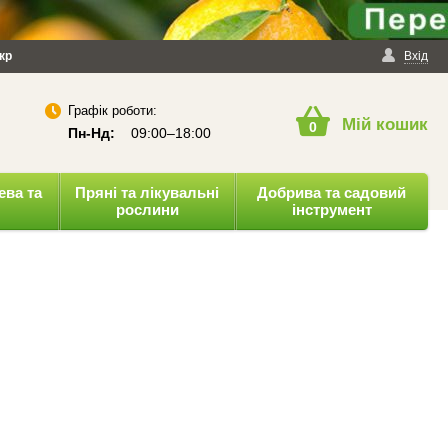
йності
кр
Публічна оферта
Вхід
Графік роботи:
Мій кошик
0
Пн-Нд:
09:00–18:00
ева та
Пряні та лікувальні
Добрива та садовий
рослини
інструмент