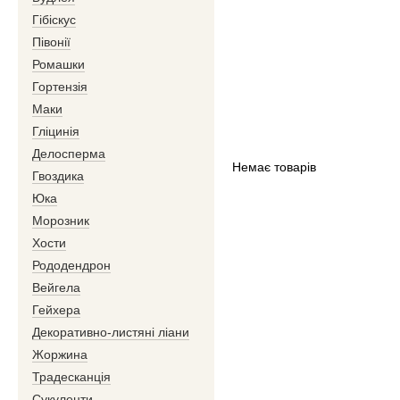
Гібіскус
Півонії
Ромашки
Гортензія
Маки
Гліцинія
Делосперма
Немає товарів
Гвоздика
Юка
Морозник
Хости
Рододендрон
Вейгела
Гейхера
Декоративно-листяні ліани
Жоржина
Традесканція
Сукуленти