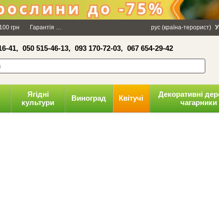
×
100 грн
Гарантія
Упаковка
Оплата і доставка
рус (країна-терорист)
Політика конфіденці
У
16-41,
050 515-46-13,
093 170-72-03,
067 654-29-42
волити
Ягідні
Декоративні дер
Виноград
Квітучі
культури
чагарники