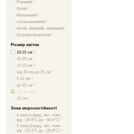
Рожевий
0
Білий
0
Малиновий
0
лілово-рожевий
0
білий, бежевий, кремовий
0
Бузково-блакитний
0
Розмір квітки
10-15 см
1
15-20 см
0
12-15 см
0
від 20 см до 25 см
0
5-12 см
0
до 22 см
0
14 -16 см
0
15 см
0
Зона морозостійкості
4 зона (серед. мін. темп.
від −28.9°C до −34.4°C)
0
5 зона (серед. мін. темп.
від −23.3°C до −28.9°C)
0