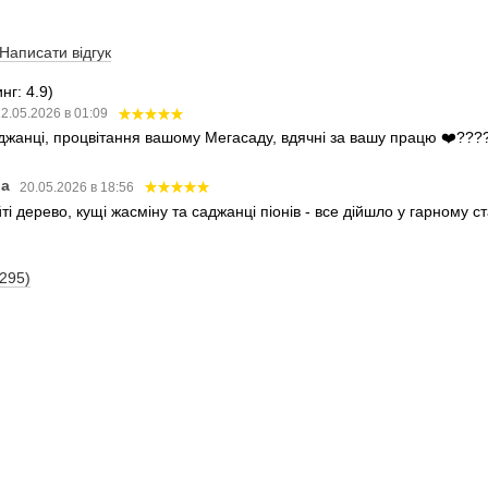
Написати відгук
нг: 4.9)
2.05.2026 в 01:09
аджанці, процвітання вашому Мегасаду, вдячні за вашу працю ❤️???
ва
20.05.2026 в 18:56
і дерево, кущі жасміну та саджанці піонів - все дійшло у гарному 
(295)