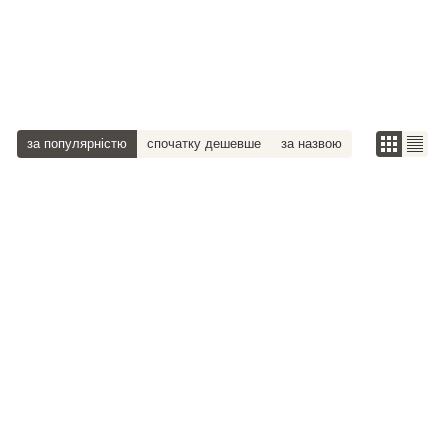
за популярністю
спочатку дешевше
за назвою