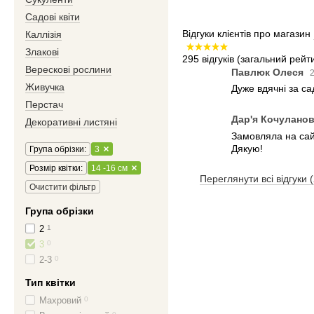
Садові квіти
Відгуки клієнтів про магазин
Каллізія
Злакові
295 відгуків
(загальний рейти
Верескові рослини
Павлюк Олеся
2
Живучка
Дуже вдячні за с
Перстач
Дар'я Кочулано
Декоративні листяні
Замовляла на сайт
Дякую!
Група обрізки:
3
Розмір квітки:
14 -16 см
Переглянути всі відгуки 
Очистити фільтр
Група обрізки
2
1
3
0
2-3
0
Тип квітки
Махровий
0