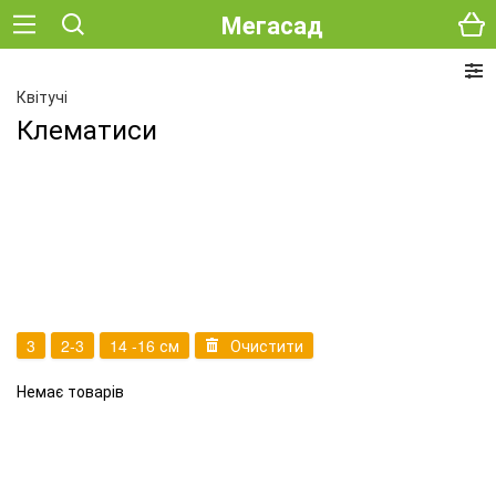
Мегасад
Квітучі
Клематиси
3
2-3
14 -16 см
Очистити
Немає товарів