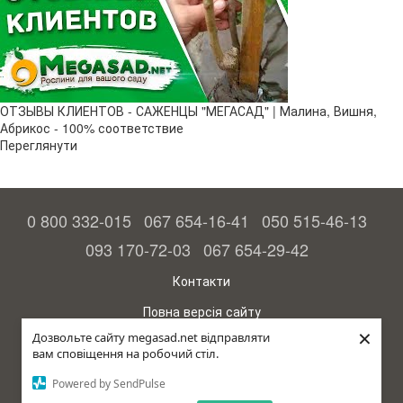
ОТЗЫВЫ КЛИЕНТОВ - САЖЕНЦЫ "МЕГАСАД" | Малина, Вишня,
Абрикос - 100% соответствие
Переглянути
0 800 332-015
067 654-16-41
050 515-46-13
093 170-72-03
067 654-29-42
Контакти
Повна версія сайту
×
Дозвольте сайту megasad.net відправляти
© 2015—2026
вам сповіщення на робочий стіл.
Megasad – гарантія високого врожаю
Powered by SendPulse
рус (країна-терорист)