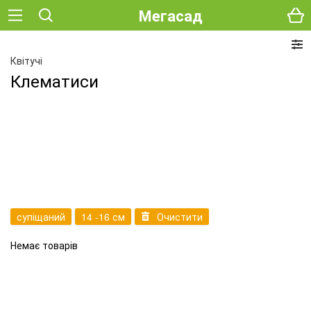
Мегасад
Квітучі
Клематиси
супіщаний
14 -16 см
Очистити
Немає товарів