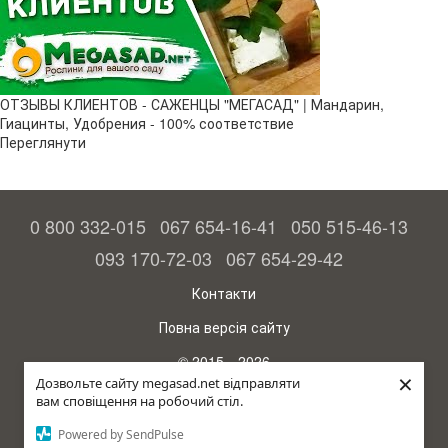
ОТЗЫВЫ КЛИЕНТОВ - САЖЕНЦЫ "МЕГАСАД" | Мандарин,
Гиацинты, Удобрения - 100% соответствие
Переглянути
0 800 332-015
067 654-16-41
050 515-46-13
093 170-72-03
067 654-29-42
Контакти
Повна версія сайту
© 2015—2026
×
Megasad – гарантія високого врожаю
Дозвольте сайту megasad.net відправляти
вам сповіщення на робочий стіл.
рус (країна-терорист)
Powered by SendPulse