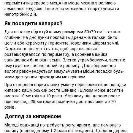
перемістити дерево з місця на місце можна з великою
земляною грудкою. І все ж за можливості варто уникати
непотрібних дій.
Як посадити кипарис?
Для початку підготуйте яму розмірами 50х70 см і такої ж
глибини. На дно лунки покладіть дренаж із гальки, битої
цегли або керамзиту і присипте невеликим шаром землі.
Саджанець розмістіть так, щоб коріння вільно
розташовувалося по периметру, а коренева шийка
залишалася б на рівні землі. Злегка утрамбовуючи, засипте
яму грунтом і рясно полийте рослину. Для збереження
вологи рекомендується замульчувати місце посадки будь-
яким доступним природним матеріалом.
При створенні сприятливих умов у перші роки після посадки
кипарис кашмірський росте швидко і цілком може досягти
висоти 10 метрів за 10 років. У зрілому віці дерево росте
повільніше, і 25-метрової позначки досягає лише до 70
років.
Догляд за кипарисом
Молоді саджанці потребують регулярного, але помірного
поливу (в середньому 1-2 рази на тиждень). Дорослі дерева