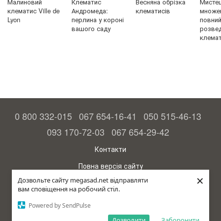
Малиновий
Клематис
Весняна обрізка
Мисте
клематис Ville de
Андромеда:
клематисів
множен
Lyon
перлина у короні
повний 
вашого саду
розве
клемат
0 800 332-015
067 654-16-41
050 515-46-13
093 170-72-03
067 654-29-42
Контакти
Повна версія сайту
×
Дозвольте сайту megasad.net відправляти
© 2015—2026
вам сповіщення на робочий стіл.
Megasad – гарантія високого врожаю
Powered by SendPulse
рус (країна-терорист)
Дозволити
Заборонити