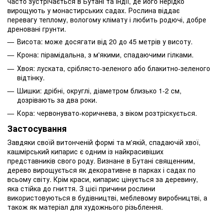
часто зустрічається в Бутані та Індії, де його нерідко
вирощують у монастирських садах. Рослина віддає
перевагу теплому, вологому клімату і любить родючі, добре
дреновані грунти.
Висота: може досягати від 20 до 45 метрів у висоту.
Крона: пірамідальна, з м'якими, спадаючими гілками.
Хвоя: луската, сріблясто-зеленого або блакитно-зеленого
відтінку.
Шишки: дрібні, округлі, діаметром близько 1-2 см,
дозрівають за два роки.
Кора: червонувато-коричнева, з віком розтріскується.
Застосування
Завдяки своїй витонченій формі та м'якій, спадаючій хвої,
кашмірський кипарис є одним із найкрасивіших
представників свого роду. Визнане в Бутані священним,
дерево вирощується як декоративне в парках і садах по
всьому світу. Крім краси, кипарис цінується за деревину,
яка стійка до гниття. З цієї причини рослини
використовуються в будівництві, меблевому виробництві, а
також як матеріал для художнього різьблення.