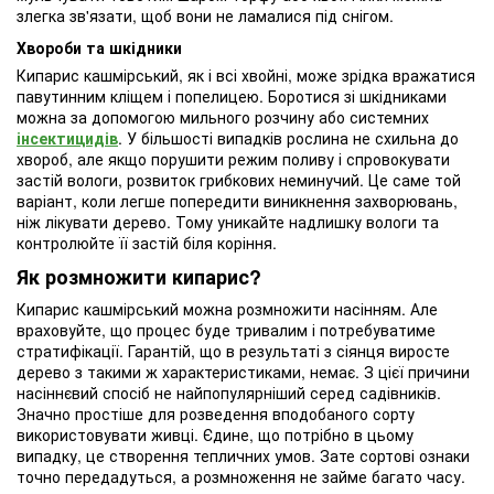
злегка зв'язати, щоб вони не ламалися під снігом.
Хвороби та шкідники
Кипарис кашмірський, як і всі хвойні, може зрідка вражатися
павутинним кліщем і попелицею. Боротися зі шкідниками
можна за допомогою мильного розчину або системних
інсектицидів
. У більшості випадків рослина не схильна до
хвороб, але якщо порушити режим поливу і спровокувати
застій вологи, розвиток грибкових неминучий. Це саме той
варіант, коли легше попередити виникнення захворювань,
ніж лікувати дерево. Тому уникайте надлишку вологи та
контролюйте її застій біля коріння.
Як розмножити кипарис?
Кипарис кашмірський можна розмножити насінням. Але
враховуйте, що процес буде тривалим і потребуватиме
стратифікації. Гарантій, що в результаті з сіянця виросте
дерево з такими ж характеристиками, немає. З цієї причини
насіннєвий спосіб не найпопулярніший серед садівників.
Значно простіше для розведення вподобаного сорту
використовувати живці. Єдине, що потрібно в цьому
випадку, це створення тепличних умов. Зате сортові ознаки
точно передадуться, а розмноження не займе багато часу.