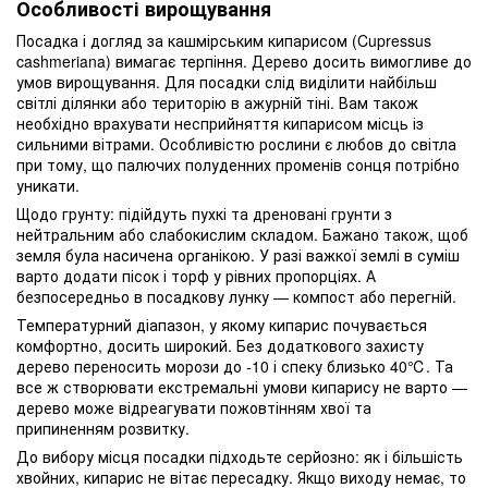
Особливості вирощування
Посадка і догляд за кашмірським кипарисом (Cupressus
cashmeriana) вимагає терпіння. Дерево досить вимогливе до
умов вирощування. Для посадки слід виділити найбільш
світлі ділянки або територію в ажурній тіні. Вам також
необхідно врахувати несприйняття кипарисом місць із
сильними вітрами. Особливістю рослини є любов до світла
при тому, що палючих полуденних променів сонця потрібно
уникати.
Щодо грунту: підійдуть пухкі та дреновані грунти з
нейтральним або слабокислим складом. Бажано також, щоб
земля була насичена органікою. У разі важкої землі в суміш
варто додати пісок і торф у рівних пропорціях. А
безпосередньо в посадкову лунку — компост або перегній.
Температурний діапазон, у якому кипарис почувається
комфортно, досить широкий. Без додаткового захисту
дерево переносить морози до -10 і спеку близько 40℃. Та
все ж створювати екстремальні умови кипарису не варто —
дерево може відреагувати пожовтінням хвої та
припиненням розвитку.
До вибору місця посадки підходьте серйозно: як і більшість
хвойних, кипарис не вітає пересадку. Якщо виходу немає, то