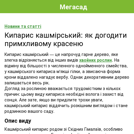
Мегасад
Новини та статті
Кипарис кашмірський: як догодити
примхливому красеню
Кипарис кашмірський — це напрочуд гарне дерево, яке
злегка відрізняється від інших видів
хвойних рослин
. На
відміну від більшості з численного однойменного сімейства,
у кашмірського кипариса м'якші гілки, а звисаюча форма
крони віддалено нагадує вербу. Однак декоративним дерево
залишається весь рік.
Догляд за рослиною вважається трудомістким з кількох
причин: цьому виду кипариса необхідні волога і захист від
сонця. Але зате, якщо ви приділите трохи уваги,
кашмірський кипарис віддячить розкішним виглядом і стане
родзинкою вашого саду.
Опис виду
Кашмірський кипарис родом зі Східних Гімалаїв, особливо