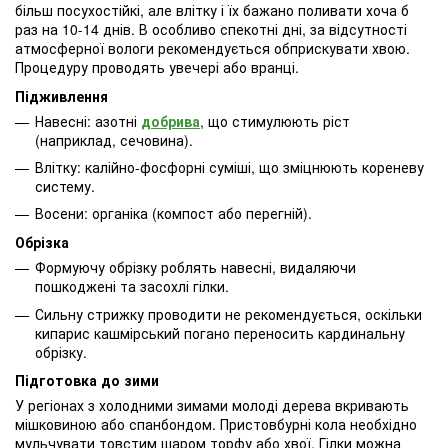
більш посухостійкі, але влітку і їх бажано поливати хоча б
раз на 10-14 днів. В особливо спекотні дні, за відсутності
атмосферної вологи рекомендується обприскувати хвою.
Процедуру проводять увечері або вранці.
Підживлення
Навесні: азотні
добрива
, що стимулюють ріст
(наприклад, сечовина).
Влітку: калійно-фосфорні суміші, що зміцнюють кореневу
систему.
Восени: органіка (компост або перегній).
Обрізка
Формуючу обрізку роблять навесні, видаляючи
пошкоджені та засохлі гілки.
Сильну стрижку проводити не рекомендується, оскільки
кипарис кашмірський погано переносить кардинальну
обрізку.
Підготовка до зими
У регіонах з холодними зимами молоді дерева вкривають
мішковиною або спанбондом. Пристовбурні кола необхідно
мульчувати товстим шаром торфу або хвої. Гілки можна