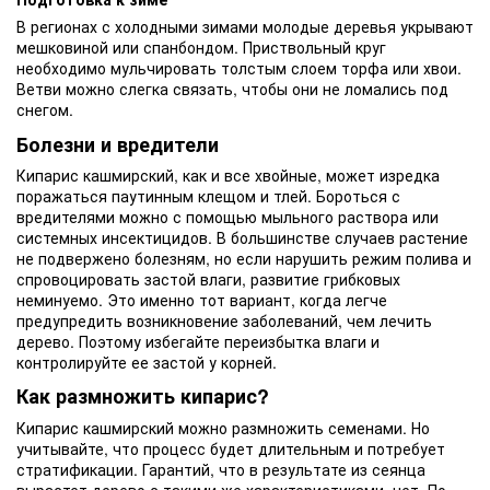
В регионах с холодными зимами молодые деревья укрывают
мешковиной или спанбондом. Приствольный круг
необходимо мульчировать толстым слоем торфа или хвои.
Ветви можно слегка связать, чтобы они не ломались под
снегом.
Болезни и вредители
Кипарис кашмирский, как и все хвойные, может изредка
поражаться паутинным клещом и тлей. Бороться с
вредителями можно с помощью мыльного раствора или
системных инсектицидов. В большинстве случаев растение
не подвержено болезням, но если нарушить режим полива и
спровоцировать застой влаги, развитие грибковых
неминуемо. Это именно тот вариант, когда легче
предупредить возникновение заболеваний, чем лечить
дерево. Поэтому избегайте переизбытка влаги и
контролируйте ее застой у корней.
Как размножить кипарис?
Кипарис кашмирский можно размножить семенами. Но
учитывайте, что процесс будет длительным и потребует
стратификации. Гарантий, что в результате из сеянца
вырастет дерево с такими же характеристиками, нет. По