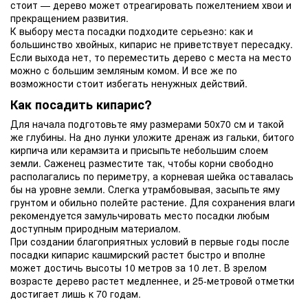
стоит — дерево может отреагировать пожелтением хвои и
прекращением развития.
К выбору места посадки подходите серьезно: как и
большинство хвойных, кипарис не приветствует пересадку.
Если выхода нет, то переместить дерево с места на место
можно с большим земляным комом. И все же по
возможности стоит избегать ненужных действий.
Как посадить кипарис?
Для начала подготовьте яму размерами 50х70 см и такой
же глубины. На дно лунки уложите дренаж из гальки, битого
кирпича или керамзита и присыпьте небольшим слоем
земли. Саженец разместите так, чтобы корни свободно
располагались по периметру, а корневая шейка оставалась
бы на уровне земли. Слегка утрамбовывая, засыпьте яму
грунтом и обильно полейте растение. Для сохранения влаги
рекомендуется замульчировать место посадки любым
доступным природным материалом.
При создании благоприятных условий в первые годы после
посадки кипарис кашмирский растет быстро и вполне
может достичь высоты 10 метров за 10 лет. В зрелом
возрасте дерево растет медленнее, и 25-метровой отметки
достигает лишь к 70 годам.