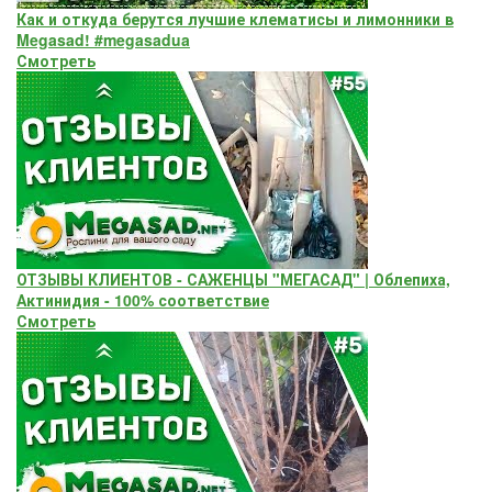
Как и откуда берутся лучшие клематисы и лимонники в
Megasad! #megasadua
Смотреть
ОТЗЫВЫ КЛИЕНТОВ - САЖЕНЦЫ "МЕГАСАД" | Облепиха,
Актинидия - 100% соответствие
Смотреть