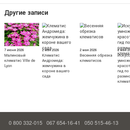
Другие записи
7 июня 2026
2 мая 2026
2 мая 2026
2 мая 2
Малиновый
Клематис
Весенняя обрезка
Искус
клематис Ville de
Андромеда:
клематисов
умнож
Lyon
жемчужина в
красо
короне вашего
гид по
сада
размн
клема
0 800 332-015
067 654-16-41
050 515-46-13