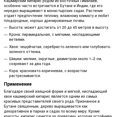
Кашмирский кипарис родом из Восточных Гималаев,
особенно часто встречается в Бутане и Индии, где его
нередко выращивают в монастырских садах. Растение
отдает предпочтение теплому, влажному климату и любит
плодородные, хорошо дренированные почвы.
Высота: может достигать от 20 до 45 метров в высоту.
Крона: пирамидальная, с мягкими, ниспадающими
ветвями.
Хвоя: чешуйчатая, серебристо-зеленого или голубовато-
зеленого оттенка.
Шишки: мелкие, округлые, диаметром около 1–2 см,
созревают за два года.
Кора: красновато-коричневая, с возрастом
растрескивается.
Применение
Благодаря своей изящной форме и мягкой, ниспадающей
хвое кашмирский кипарис является одним из самых
красивых представителей своего рода. Признанное в
Бутане священным, дерево выращивается как
декоративное в парках и садах по всему миру. Кроме
красоты, кипарис ценится за древесину, которая устойчива