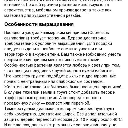
к гниению. По этой причине растения используются в
строительстве, мебельном производстве, а также как
материал для художественной резьбы.
Особенности выращивания
Посадка и уход за кашмирским кипарисом (Cupressus
cashmeriana) требует терпения. Дерево достаточно
требовательно к условиям выращивания. Для посадки
следует выделить наиболее светлые участки или
территорию в ажурной тени. Вам также необходимо учесть
неприятие кипарисом мест с сильными ветрами.
Особенностью растения является любовь к свету при том,
что палящих полуденных лучей солнца нужно избегать.
Что касается грунта: подойдут рыхлые и дренированные
почвы с нейтральным или слабокислым составом.
Желательно также, чтобы земля была насыщена органикой.
В случае тяжелой земли в грунт стоит добавить песок и
торф в равных пропорциях. А непосредственно в
посадочную лунку — компост или перегной.
Температурный диапазон, в котором кипарис чувствует
себя комфортно, достаточно широк. Без дополнительной
защиты дерево переносит морозы до -10 и жару около 40℃.
И все же создавать экстремальные условия кипарису не