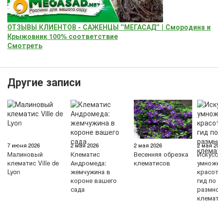
ОТЗЫВЫ КЛИЕНТОВ - САЖЕНЦЫ "МЕГАСАД" | Смородина и
Крыжовник 100% соответствие
Смотреть
Другие записи
7 июня 2026
2 мая 2026
2 мая 2026
2 мая 2
Малиновый
Клематис
Весенняя обрезка
Искус
клематис Ville de
Андромеда:
клематисов
умнож
Lyon
жемчужина в
красо
короне вашего
гид по
сада
размн
клема