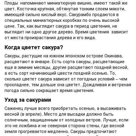
Плоды напоминают миниатюрную вишню, имеют такой же
цвет. Косточка крупная, обтянутая тонким слоем мякоти,
имеющей сильно кислый вкус. Сакурамбо продаются в
специальных миниатюрных коробках по очень высокой
цене. Так, как выглядит сакура в период цветения, не
выглядит ни одно другое дерево. Время цветения зависит
от места произрастания дерева и его вида.
Когда цветет сакура?
Сакуры, растущие на южном японском острове Окинава,
расцветают в январе. Есть сорта сакуры, расцветающие
еще в зимние месяцы, другие расцветают поздней весной,
а есть сорт начинающий цвести поздней осенью. То,
сколько цветет сакура зависит от погодных условий – чем
прохладнее, тем дольше она цветет. Дождливая и ветреная
погода сильно сокращает время цветения.
Уход за сакурами
Саженец лучше всего приобретать осенью, а высаживать
весной (в апреле). Место для высадки должно быть
солнечным, защищенным от холодных ветров. Лучше, если
это не ложбина и не северная сторона стены, где весной
земля прогревается медленно. Сакуры предпочитают