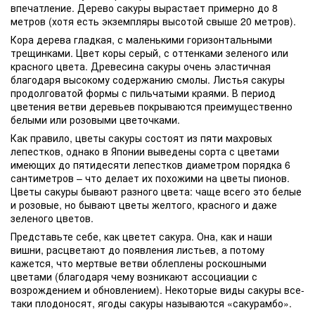
впечатление. Дерево сакуры вырастает примерно до 8
метров (хотя есть экземпляры высотой свыше 20 метров).
Кора дерева гладкая, с маленькими горизонтальными
трещинками. Цвет коры серый, с оттенками зеленого или
красного цвета. Древесина сакуры очень эластичная
благодаря высокому содержанию смолы. Листья сакуры
продолговатой формы с пильчатыми краями. В период
цветения ветви деревьев покрываются преимущественно
белыми или розовыми цветочками.
Как правило, цветы сакуры состоят из пяти махровых
лепестков, однако в Японии выведены сорта с цветами
имеющих до пятидесяти лепестков диаметром порядка 6
сантиметров – что делает их похожими на цветы пионов.
Цветы сакуры бывают разного цвета: чаще всего это белые
и розовые, но бывают цветы желтого, красного и даже
зеленого цветов.
Представьте себе, как цветет сакура. Она, как и наши
вишни, расцветают до появления листьев, а потому
кажется, что мертвые ветви облеплены роскошными
цветами (благодаря чему возникают ассоциации с
возрождением и обновлением). Некоторые виды сакуры все-
таки плодоносят, ягоды сакуры называются «сакурамбо».