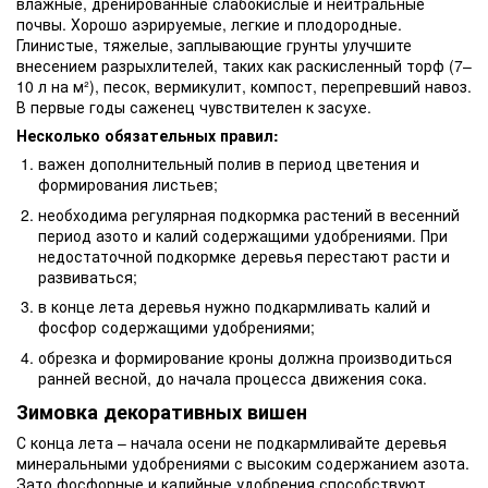
влажные, дренированные слабокислые и нейтральные
почвы. Хорошо аэрируемые, легкие и плодородные.
Глинистые, тяжелые, заплывающие грунты улучшите
внесением разрыхлителей, таких как раскисленный торф (7–
10 л на м²), песок, вермикулит, компост, перепревший навоз.
В первые годы саженец чувствителен к засухе.
Несколько обязательных правил:
важен дополнительный полив в период цветения и
формирования листьев;
необходима регулярная подкормка растений в весенний
период азото и калий содержащими удобрениями. При
недостаточной подкормке деревья перестают расти и
развиваться;
в конце лета деревья нужно подкармливать калий и
фосфор содержащими удобрениями;
обрезка и формирование кроны должна производиться
ранней весной, до начала процесса движения сока.
Зимовка декоративных вишен
С конца лета – начала осени не подкармливайте деревья
минеральными удобрениями с высоким содержанием азота.
Зато фосфорные и калийные удобрения способствуют