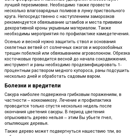
лучшей перезимовке. Необходимо также провести
несколько влагозарядных поливов в лунку приствольного
круга. Непосредственно с наступлением заморозков
рекомендуется обвязывание штамбов и места прививки
декоративной кроны укрывным материалом. Также
необходимы мероприятия по профилактике камедетечения.
Осенью и весной нужно защитить ствол и основания
скелетных ветвей от солнечных ожогов и морозобойных
трещин побелкой или обвязыванием агроволокном. Обрезка
косточковых проводится весной до начала сокодвижения,
инструмент и раны необходимо продезинфицировать 1-
процентным раствором медного купороса, раны подсушить
несколько дней и обработать садовым варом.
Болезни и вредители
Сакура наиболее подвержена грибковым поражениям, в
частности – коккомикозу. Лечение и профилактика
проводится только спустя несколько недель после
окончания цветения сакуры. В период цветения
опрыскивать дерево нельзя – этим Вы убьете пчел,
опыляющих деревья.
Также дерево может подвергнуться нашествию тли, во