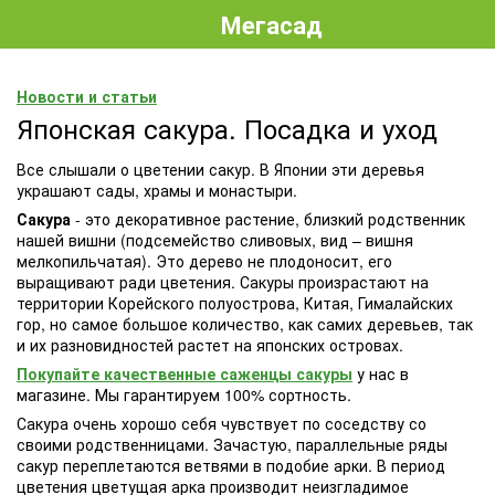
Мегасад
Новости и статьи
Японская сакура. Посадка и уход
Все слышали о цветении сакур. В Японии эти деревья
украшают сады, храмы и монастыри.
Сакура
- это декоративное растение, близкий родственник
нашей вишни (подсемейство сливовых, вид – вишня
мелкопильчатая). Это дерево не плодоносит, его
выращивают ради цветения. Сакуры произрастают на
территории Корейского полуострова, Китая, Гималайских
гор, но самое большое количество, как самих деревьев, так
и их разновидностей растет на японских островах.
Покупайте качественные саженцы сакуры
у нас в
магазине. Мы гарантируем 100% сортность.
Сакура очень хорошо себя чувствует по соседству со
своими родственницами. Зачастую, параллельные ряды
сакур переплетаются ветвями в подобие арки. В период
цветения цветущая арка производит неизгладимое