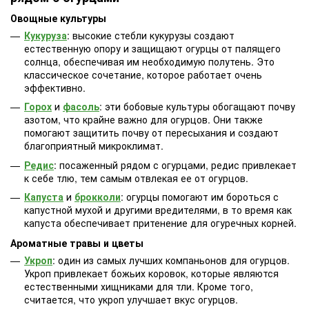
Овощные культуры
Кукуруза
: высокие стебли кукурузы создают
естественную опору и защищают огурцы от палящего
солнца, обеспечивая им необходимую полутень. Это
классическое сочетание, которое работает очень
эффективно.
Горох
и
фасоль
: эти бобовые культуры обогащают почву
азотом, что крайне важно для огурцов. Они также
помогают защитить почву от пересыхания и создают
благоприятный микроклимат.
Редис
: посаженный рядом с огурцами, редис привлекает
к себе тлю, тем самым отвлекая ее от огурцов.
Капуста
и
брокколи
: огурцы помогают им бороться с
капустной мухой и другими вредителями, в то время как
капуста обеспечивает притенение для огуречных корней.
Ароматные травы и цветы
Укроп
: один из самых лучших компаньонов для огурцов.
Укроп привлекает божьих коровок, которые являются
естественными хищниками для тли. Кроме того,
считается, что укроп улучшает вкус огурцов.