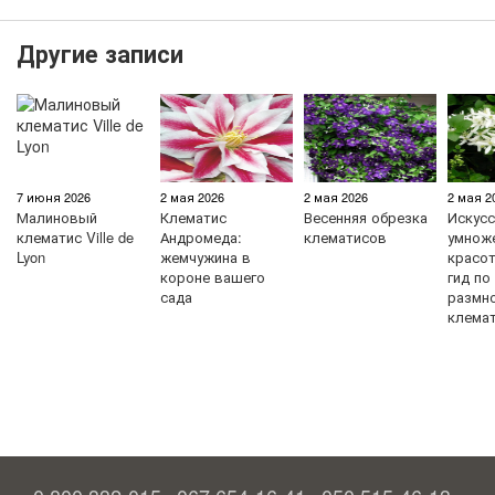
Другие записи
7 июня 2026
2 мая 2026
2 мая 2026
2 мая 2
Малиновый
Клематис
Весенняя обрезка
Искус
клематис Ville de
Андромеда:
клематисов
умнож
Lyon
жемчужина в
красо
короне вашего
гид по
сада
размн
клема