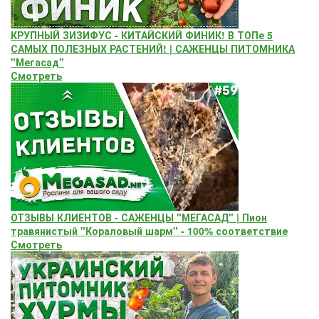
КРУПНЫЙ ЗИЗИФУС - КИТАЙСКИЙ ФИНИК! В ТОПе 5
САМЫХ ПОЛЕЗНЫХ РАСТЕНИЙ! | САЖЕНЦЫ ПИТОМНИКА
"Мегасад"
Смотреть
ОТЗЫВЫ КЛИЕНТОВ - САЖЕНЦЫ "МЕГАСАД" | Пион
травянистый "Кораловый шарм" - 100% соответствие
Смотреть