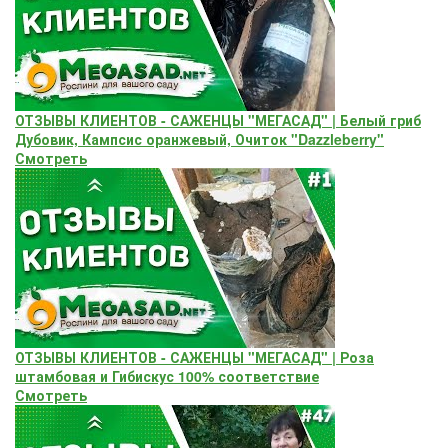
ОТЗЫВЫ КЛИЕНТОВ - САЖЕНЦЫ "МЕГАСАД" | Белый гриб
Дубовик, Кампсис оранжевый, Очиток "Dazzleberry"
Смотреть
ОТЗЫВЫ КЛИЕНТОВ - САЖЕНЦЫ "МЕГАСАД" | Роза
штамбовая и Гибискус 100% соответствие
Смотреть