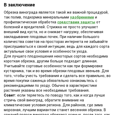
В заключение
Обрезка винограда является такой же важной процедурой,
так полив, подкормка минеральными
удобрениями
и
профилактическая обработка
средствами защиты
от
болезней и вредителей. Стрижка не просто улучшает
внешний вид куста, но и снижает нагрузку, обеспечивая
закладывание плодовых почек. При наличии большого
количества советов на просторах интернета не забывайте
прислушиваться к своей интуиции, ведь для каждого сорта
актуальные свои условия и особенности ухода.
Для лучшего плодоношения некоторых сортов необходима
короткая обрезка, другим больше подходит длинная.
Учитывайте сортовые особенности как при формировке
кустарника, так и во время обрезки плодовых звеньев. Для
того, чтобы учесть требования и сделать все правильно, во
время покупки саженца обязательно ознакомьтесь с
рекомендациями по уходу. Обычно в характеристике
растения указаны все необходимые требования.
Совет
: если теряетесь по поводу того, как и когда лучше
стричь свой виноград, обратите внимание на
климатические условия региона. Для районов, где зима
морозная, лучшим вариантом станет весенняя обрезка. В
средней полосе виноград обрезают осенью, после того, как