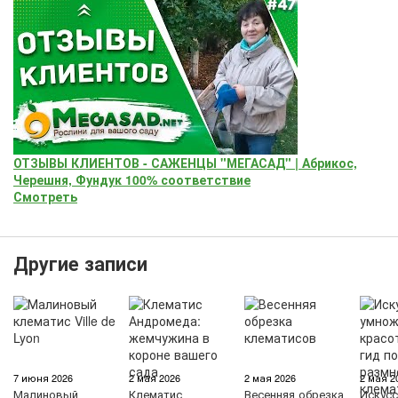
ОТЗЫВЫ КЛИЕНТОВ - САЖЕНЦЫ "МЕГАСАД" | Абрикос,
Черешня, Фундук 100% соответствие
Смотреть
Другие записи
7 июня 2026
2 мая 2026
2 мая 2026
2 мая 2
Малиновый
Клематис
Весенняя обрезка
Искус