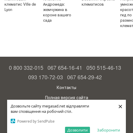
клематис Ville de
Андромеда:
клематисов
умнож
Lyon
жемчужина в
красо
короне вашего
гид по
сада
размн
клема
0 800 332-015
067 654-16-41
050 515-46-13
093 170-72-03
067 654-29-42
Контакты
Полная версия сайта
×
Дозвольте сайту megasad.net відправляти
© 2015—2026
вам сповіщення на робочий стіл.
Megasad - гарантия высокого урожая
Powered by SendPulse
Укр
Дозволити
Заборонити