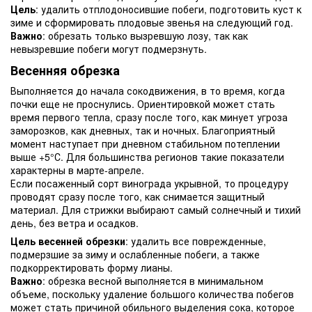
Цель
: удалить отплодоносившие побеги, подготовить куст к
зиме и сформировать плодовые звенья на следующий год.
Важно
: обрезать только вызревшую лозу, так как
невызревшие побеги могут подмерзнуть.
Весенняя обрезка
Выполняется до начала сокодвижения, в то время, когда
почки еще не проснулись. Ориентировкой может стать
время первого тепла, сразу после того, как минует угроза
заморозков, как дневных, так и ночных. Благоприятный
момент наступает при дневном стабильном потеплении
выше +5°С. Для большинства регионов такие показатели
характерны в марте-апреле.
Если посаженный сорт винограда укрывной, то процедуру
проводят сразу после того, как снимается защитный
материал. Для стрижки выбирают самый солнечный и тихий
день, без ветра и осадков.
Цель весенней обрезки
: удалить все поврежденные,
подмерзшие за зиму и ослабленные побеги, а также
подкорректировать форму лианы.
Важно
: обрезка весной выполняется в минимальном
объеме, поскольку удаление большого количества побегов
может стать причиной обильного выделения сока, которое