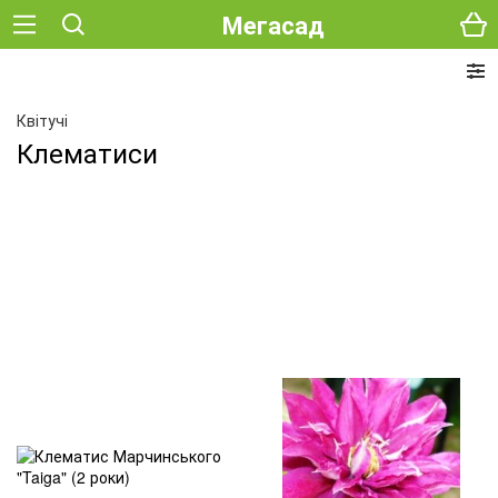
Мегасад
Квітучі
Клематиси