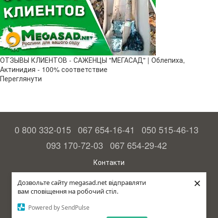
ОТЗЫВЫ КЛИЕНТОВ - САЖЕНЦЫ "МЕГАСАД" | Облепиха,
Актинидия - 100% соответствие
Переглянути
0 800 332-015
067 654-16-41
050 515-46-13
093 170-72-03
067 654-29-42
Контакти
Повна версія сайту
×
Дозвольте сайту megasad.net відправляти
вам сповіщення на робочий стіл.
© 2015—2026
Megasad – гарантія високого врожаю
Powered by SendPulse