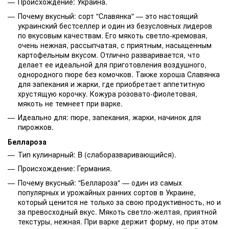
Происхождение: Украина.
Почему вкусный: сорт "Славянка" — это настоящий
украинский бестселлер и один из безусловных лидеров
по вкусовым качествам. Его мякоть светло-кремовая,
очень нежная, рассыпчатая, с приятным, насыщенным
картофельным вкусом. Отлично разваривается, что
делает ее идеальной для приготовления воздушного,
однородного пюре без комочков. Также хороша Славянка
для запекания и жарки, где приобретает аппетитную
хрустящую корочку. Кожура розовато-фиолетовая,
мякоть не темнеет при варке.
Идеально для: пюре, запекания, жарки, начинок для
пирожков.
Беллароза
Тип кулинарный: B (слаборазваривающийся).
Происхождение: Германия.
Почему вкусный: "Беллароза" — один из самых
популярных и урожайных ранних сортов в Украине,
который ценится не только за свою продуктивность, но и
за превосходный вкус. Мякоть светло-желтая, приятной
текстуры, нежная. При варке держит форму, но при этом