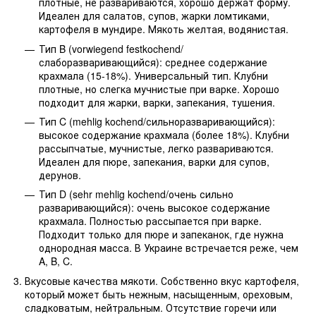
плотные, не развариваются, хорошо держат форму.
Идеален для салатов, супов, жарки ломтиками,
картофеля в мундире. Мякоть желтая, водянистая.
Тип B (vorwiegend festkochend/
слаборазваривающийся): среднее содержание
крахмала (15-18%). Универсальный тип. Клубни
плотные, но слегка мучнистые при варке. Хорошо
подходит для жарки, варки, запекания, тушения.
Тип C (mehlig kochend/сильноразваривающийся):
высокое содержание крахмала (более 18%). Клубни
рассыпчатые, мучнистые, легко развариваются.
Идеален для пюре, запекания, варки для супов,
дерунов.
Тип D (sehr mehlig kochend/очень сильно
разваривающийся): очень высокое содержание
крахмала. Полностью рассыпается при варке.
Подходит только для пюре и запеканок, где нужна
однородная масса. В Украине встречается реже, чем
A, B, C.
Вкусовые качества мякоти. Собственно вкус картофеля,
который может быть нежным, насыщенным, ореховым,
сладковатым, нейтральным. Отсутствие горечи или