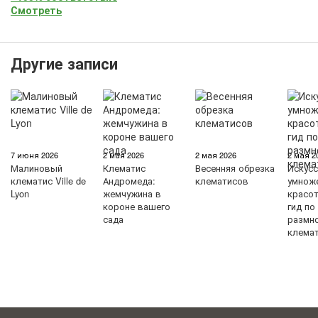
Смотреть
Другие записи
7 июня 2026
2 мая 2026
2 мая 2026
2 мая 2
Малиновый
Клематис
Весенняя обрезка
Искус
клематис Ville de
Андромеда:
клематисов
умнож
Lyon
жемчужина в
красо
короне вашего
гид по
сада
размн
клема