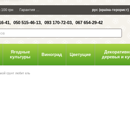
×
 100 грн
Гарантия
Упаковка
Оплата и доставка
рус (країна-терорист)
Политика конфид
16-41,
050 515-46-13,
093 170-72-03,
067 654-29-42
волити
Ягодные
Декоратив
Виноград
Цветущие
культуры
деревья и к
акой грунт любит ель