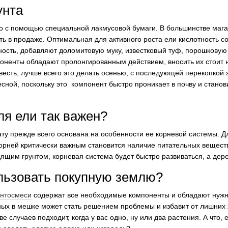
унта
о с помощью специальной лакмусовой бумаги. В большинстве мага
ь в продаже. Оптимальная для активного роста ели кислотность со
тность, добавляют доломитовую муку, известковый туф, порошковую 
оненты обладают пролонгированным действием, вносить их стоит не
весть, лучше всего это делать осенью, с последующей перекопкой з
сной, поскольку это компонент быстро проникает в почву и стано
ля ели так важен?
ату прежде всего основана на особенности ее корневой системы. Д
рней критически важным становится наличие питательных веществ
ящим грунтом, корневая система будет быстро развиваться, а дер
льзовать покупную землю?
унтосмеси
содержат все необходимые компоненты и обладают нужно
ных в мешке может стать решением проблемы и избавит от лишних 
е случаев подходит, когда у вас одно, ну или два растения. А что, 