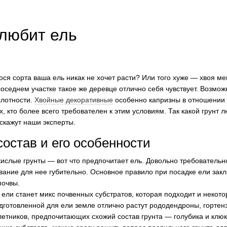
 любит ель
ся сорта ваша ель никак не хочет расти? Или того хуже — хвоя ме
оседнем участке такое же деревце отлично себя чувствует. Возможн
ислотности.
Хвойные декоративные
особенно капризны в отношении 
х, кто более всего требователен к этим условиям. Так какой грунт л
скажут наши эксперты.
состав и его особенности
ислые грунты — вот что предпочитает ель. Довольно требовательно
ание для нее губительно. Основное правило при посадке ели закл
почвы.
ели станет микс почвенных субстратов, которая подходит и некот
одготовленной для ели земле отлично растут рододендроны, гортенз
етников, предпочитающих схожий состав грунта — голубика и клюкв