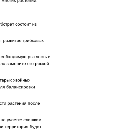
я многих растений.
бстрат состоит из
т развитие грибковых
 необходимую рыхлость и
ело замените его ряской
старых хвойных
для балансировки
сти растения после
 на участке слишком
ки территория будет