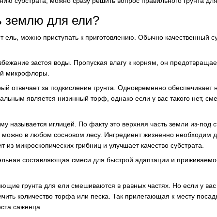
нию субстрата, можно сразу решить вопрос правильного грунта дл
ь землю для ели?
тет ель, можно приступать к приготовлению. Обычно качественный су
бежание застоя воды. Пропуская влагу к корням, он предотвращае
ой микрофлоры.
рый отвечает за подкисление грунта. Одновременно обеспечивает
альным является низинный торф, однако если у вас такого нет, см
у называется иглицей. По факту это верхняя часть земли из-под 
д можно в любом сосновом лесу. Ингредиент жизненно необходим 
ит из микроскопических грибниц и улучшает качество субстрата.
ельная составляющая смеси для быстрой адаптации и приживаемо
ющие грунта для ели смешиваются в равных частях. Но если у вас
чить количество торфа или песка. Так прилегающая к месту посад
оста саженца.