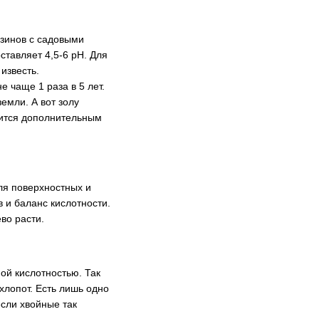
зинов с садовыми
ставляет 4,5-6 рН. Для
известь.
 чаще 1 раза в 5 лет.
емли. А вот золу
вится дополнительным
ля поверхностных и
 и баланс кислотности.
ево расти.
й кислотностью. Так
хлопот. Есть лишь одно
если хвойные так