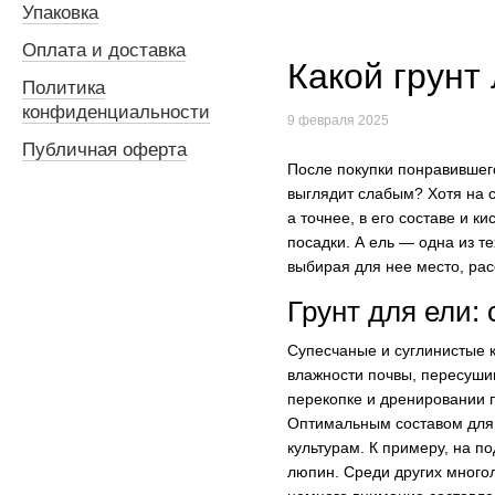
Упаковка
Оплата и доставка
Какой грунт
Политика
конфиденциальности
9 февраля 2025
Публичная оферта
После покупки понравившего
выглядит слабым? Хотя на с
а точнее, в его составе и к
посадки. А ель — одна из те
выбирая для нее место, рас
Грунт для ели: 
Супесчаные и суглинистые к
влажности почвы, пересушив
перекопке и дренировании 
Оптимальным составом для 
культурам. К примеру, на п
люпин. Среди других многол