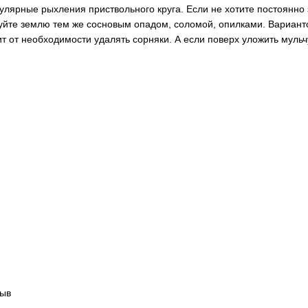
лярные рыхления приствольного круга. Если не хотите постоянно 
уйте землю тем же сосновым опадом, соломой, опилками. Варианто
т от необходимости удалять сорняки. А если поверх уложить мульчу
зыв