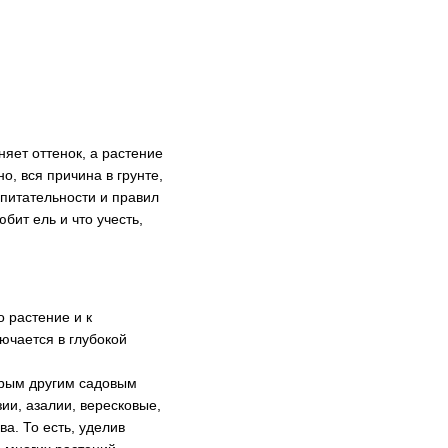
няет оттенок, а растение
о, вся причина в грунте,
питательности и правил
юбит ель и что учесть,
 растение и к
ючается в глубокой
орым другим садовым
ии, азалии, вересковые,
а. То есть, уделив