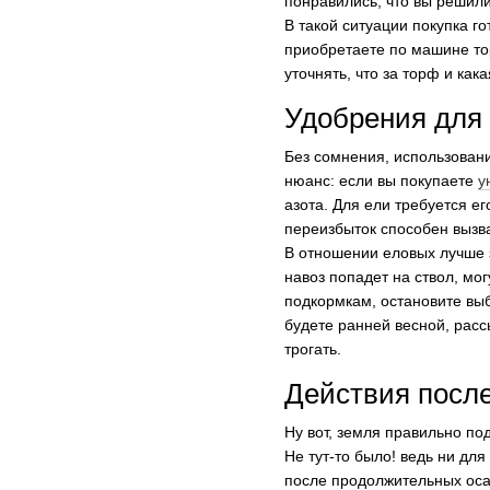
понравились, что вы решил
В такой ситуации покупка го
приобретаете по машине тор
уточнять, что за торф и ка
Удобрения для
Без сомнения, использован
нюанс: если вы покупаете
у
азота. Для ели требуется е
переизбыток способен вызв
В отношении еловых лучше з
навоз попадет на ствол, мо
подкормкам, остановите выб
будете ранней весной, расс
трогать.
Действия после
Ну вот, земля правильно по
Не тут-то было! ведь ни для
после продолжительных оса