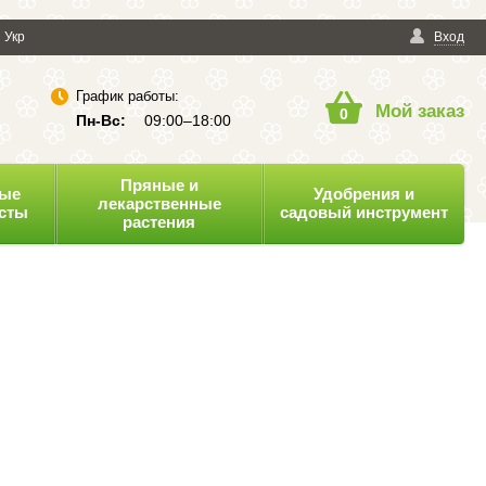
енциальности
Укр
Публичная оферта
Вход
График работы:
Мой заказ
0
Пн-Вс:
09:00–18:00
Пряные и
ные
Удобрения и
лекарственные
усты
садовый инструмент
растения