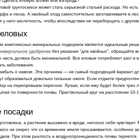
и сделать еловую аллею или изгородь?
товой грунтосмеси может стать серьезной статьей расхода. Но есть
фа и песка. А хвойный опад самостоятельно заготавливаете в лес
кая у него кислотность, чтобы впоследствии не переборщить с друг
 еловых
ие комплексных минеральных подкормок является идеальным реше
ниверсальное удобрение
без указания “для хвойных”, обращайте в
го часть должна быть минимальной. Все еловые потребляют азот в м
ать заболевания.
абыть о навозе. Эта органика — не самый подходящий вариант для
гут образоваться довольно сильные ожоги. Если отдаете предпочт
ор на перепревшем перегное. Лучше, если ему будет более трех ле
ыпая по поверхности почвы. Приствольный круг на расстоянии 10-1
 посадки
дготовлена, а растение высажено и вроде, неплохо себя чувствует.
 кого не секрет, что со временем земля просаживается, особенно з
дков. При этом рыхлость и воздухопроницаемость почвы теряется.