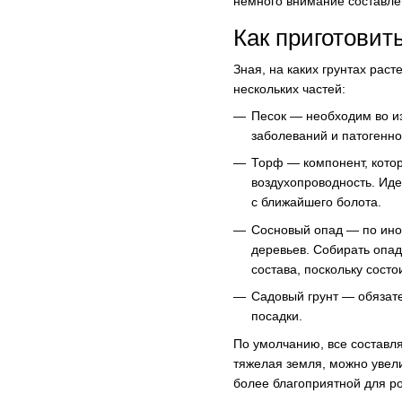
немного внимание составле
Как приготовит
Зная, на каких грунтах рас
нескольких частей:
Песок — необходим во из
заболеваний и патогенн
Торф — компонент, кото
воздухопроводность. Иде
с ближайшего болота.
Сосновый опад — по ином
деревьев. Собирать опа
состава, поскольку состо
Садовый грунт — обязат
посадки.
По умолчанию, все составля
тяжелая земля, можно увели
более благоприятной для р