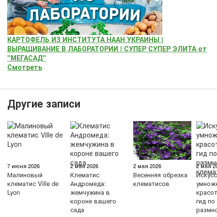
КАРТОФЕЛЬ ИЗ ИНСТИТУТА НААН УКРАИНЫ |
ВЫРАЩИВАНИЕ В ЛАБОРАТОРИИ | СУПЕР СУПЕР ЭЛИТА от
"МЕГАСАД"
Смотреть
Другие записи
7 июня 2026
2 мая 2026
2 мая 2026
2 мая 2
Малиновый
Клематис
Весенняя обрезка
Искус
клематис Ville de
Андромеда:
клематисов
умнож
Lyon
жемчужина в
красо
короне вашего
гид по
сада
размн