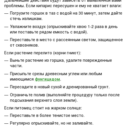
Дальнейшие действия будут зависеть от выявленной вами
проблемы. Если кипарис пересушен и ему не хватает влаги:
Погрузите горшок в таз с водой на 30 минут, затем дайте
стечь излишкам.
Увлажните воздух (опрыскивайте хвою 1-2 раза в день
или поставьте рядом емкость с водой).
Переставьте в место с рассеянным светом, защищенное
от сквозняков.
Если растение перелито (корни гниют):
Выньте растение из горшка, удалите поврежденные
части.
Присыпьте срезы древесным углем или любым
имеющимся
фунгицидом
.
Пересадите в новый сухой и дренированный грунт.
Ограничьте полив (выполняйте процедуру только после
подсыхания верхнего слоя земли).
Если питомец стоит на жарком солнце:
Переставьте в более тенистое место.
Регулярно опрыскивайте, но не заливайте.