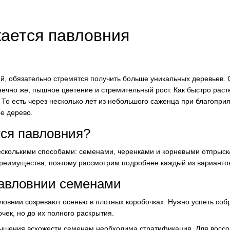
ается павловния
ей, обязательно стремятся получить больше уникальных деревьев.
нечно же, пышное цветение и стремительный рост. Как быстро раст
! То есть через несколько лет из небольшого саженца при благопри
ое дерево.
тся павловния?
сколькими способами: семенами, черенками и корневыми отпрыск
преимущества, поэтому рассмотрим подробнее каждый из варианто
авловнии семенами
овнии созревают осенью в плотных коробочках. Нужно успеть соб
чек, но до их полного раскрытия.
ышения всхожести семенам необходима стратификация. Для воссо