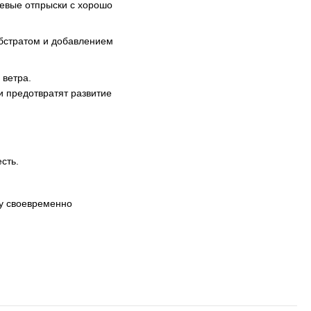
невые отпрыски с хорошо
бстратом и добавлением
 ветра.
 предотвратят развитие
сть.
му своевременно