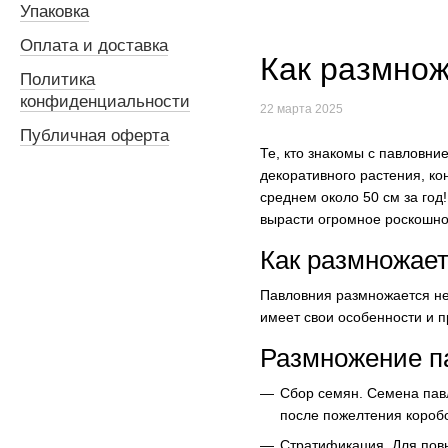
Упаковка
Оплата и доставка
Как размнож
Политика
конфиденциальности
22 марта 2025
Публичная оферта
Те, кто знакомы с павловни
декоративного растения, ко
среднем около 50 см за год
вырасти огромное роскошн
Как размножае
Павловния размножается не
имеет свои особенности и 
Размножение п
Сбор семян. Семена павл
после пожелтения коробо
Стратификация. Для пов