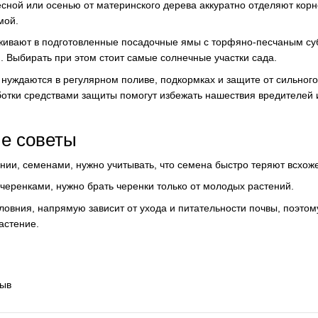
сной или осенью от материнского дерева аккуратно отделяют кор
мой.
живают в подготовленные посадочные ямы с торфяно-песчаным су
 Выбирать при этом стоит самые солнечные участки сада.
нуждаются в регулярном поливе, подкормках и защите от сильного
отки средствами защиты помогут избежать нашествия вредителей и
е советы
ии, семенами, нужно учитывать, что семена быстро теряют всхоже
еренками, нужно брать черенки только от молодых растений.
авловния, напрямую зависит от ухода и питательности почвы, поэто
растение.
зыв