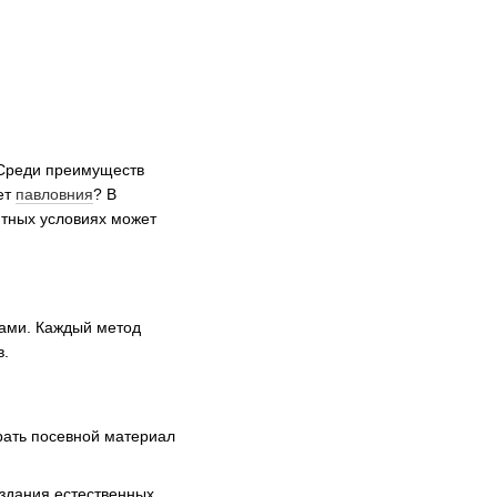
 Среди преимуществ
ет
павловния
? В
ятных условиях может
ами. Каждый метод
в.
рать посевной материал
здания естественных