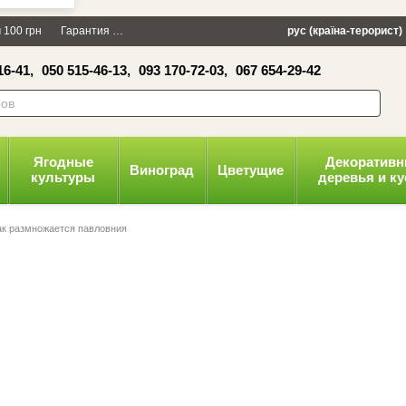
×
 100 грн
Гарантия
Упаковка
Оплата и доставка
рус (країна-терорист)
Политика конфид
16-41,
050 515-46-13,
093 170-72-03,
067 654-29-42
волити
Ягодные
Декоратив
Виноград
Цветущие
культуры
деревья и к
ак размножается павловния