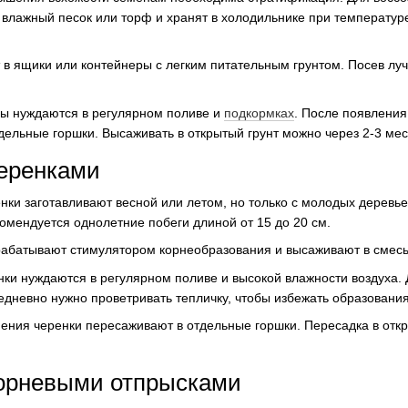
влажный песок или торф и хранят в холодильнике при температуре
в ящики или контейнеры с легким питательным грунтом. Посев луч
цы нуждаются в регулярном поливе и
подкормках
. После появления
тдельные горшки. Высаживать в открытый грунт можно через 2-3 мес
еренками
нки заготавливают весной или летом, но только с молодых деревьев
омендуется однолетние побеги длиной от 15 до 20 см.
рабатывают стимулятором корнеобразования и высаживают в смесь
нки нуждаются в регулярном поливе и высокой влажности воздуха. 
едневно нужно проветривать тепличку, чтобы избежать образовани
ения черенки пересаживают в отдельные горшки. Пересадка в отк
орневыми отпрысками