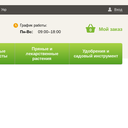
енциальности
Укр
Публичная оферта
Вход
График работы:
Мой заказ
0
Пн-Вс:
09:00–18:00
Пряные и
ные
Удобрения и
лекарственные
усты
садовый инструмент
растения