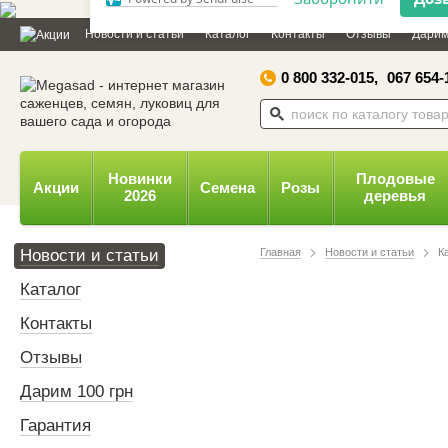
Дозвольте сайту megasad.net
Новости и статьи
Каталог
Контакты
Отзывы
Дарим
відправляти вам сповіщення на
робочий стіл.
0 800 332-015,
067 654-
Заборонити
Доз
Powered by SendPulse
Новинки
Плодовые
Акции
Семена
Розы
2026
деревья
Новости и статьи
Главная
Новости и статьи
К
Каталог
Контакты
Отзывы
Дарим 100 грн
Гарантия