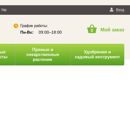
енциальности
Укр
Публичная оферта
Вход
График работы:
Мой заказ
0
Пн-Вс:
09:00–18:00
Пряные и
ные
Удобрения и
лекарственные
усты
садовый инструмент
растения