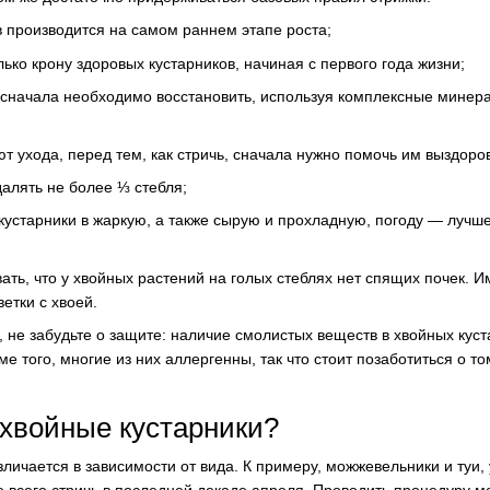
в производится на самом раннем этапе роста;
ько крону здоровых кустарников, начиная с первого года жизни;
 сначала необходимо восстановить, используя комплексные мине
т ухода, перед тем, как стричь, сначала нужно помочь им выздоров
далять не более ⅓ стебля;
 кустарники в жаркую, а также сырую и прохладную, погоду — лучше
ать, что у хвойных растений на голых стеблях нет спящих почек. И
ветки с хвоей.
 не забудьте о защите: наличие смолистых веществ в хвойных кус
е того, многие из них аллергенны, так что стоит позаботиться о то
 хвойные кустарники?
личается в зависимости от вида. К примеру, можжевельники и туи, 