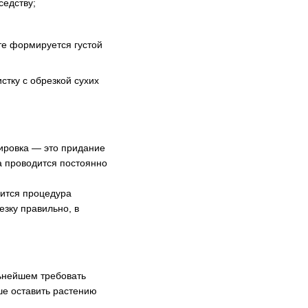
седству;
те формируется густой
тку с обрезкой сухих
ировка — это придание
а проводится постоянно
дится процедура
езку правильно, в
льнейшем требовать
ше оставить растению