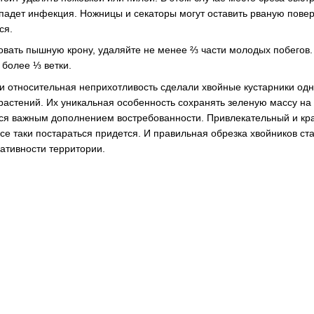
падет инфекция. Ножницы и секаторы могут оставить рваную повер
ся.
овать пышную крону, удаляйте не менее ⅔ части молодых побегов.
 более ⅓ ветки.
и относительная неприхотливость сделали хвойные кустарники од
растений. Их уникальная особенность сохранять зеленую массу на
тся важным дополнением востребованности. Привлекательный и кр
все таки постараться придется. И правильная обрезка хвойников ст
тивности территории.