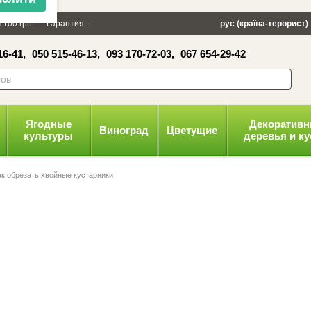
×
 100 грн
Гарантия
Упаковка
Оплата и доставка
рус (країна-терорист)
Политика конфид
16-41,
050 515-46-13,
093 170-72-03,
067 654-29-42
волити
Ягодные
Декоратив
Виноград
Цветущие
культуры
деревья и к
ак обрезать хвойные кустарники