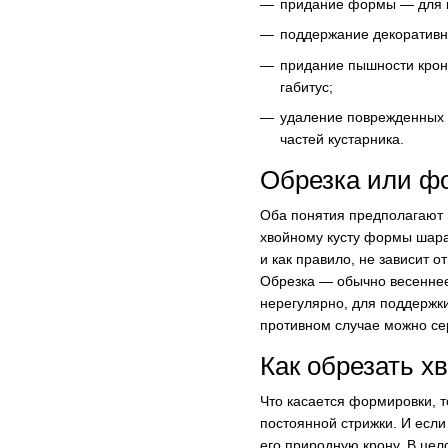
придание формы — для п
поддержание декоративно
придание пышности кроне
габитус;
удаление поврежденных ч
частей кустарника.
Обрезка или ф
Оба понятия предполагают 
хвойному кусту формы шара
и как правило, не зависит о
Обрезка — обычно весеннее
нерегулярно, для поддержки
противном случае можно се
Как обрезать х
Что касается формировки, 
постоянной стрижки. И если
его природную крону. В цел