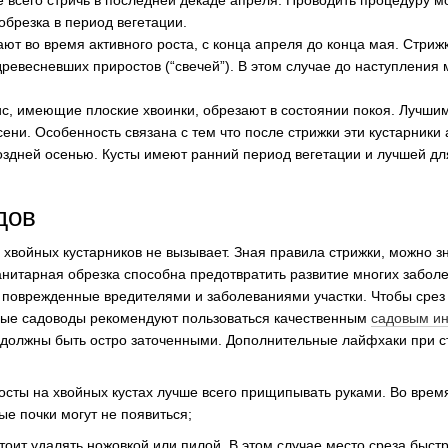
 всего стричь в последней декаде апреля. Проводить процедуру м
обрезка в период вегетации.
ют во время активного роста, с конца апреля до конца мая. Стриж
евесневших приростов (“свечей”). В этом случае до наступления 
ис, имеющие плоские хвоинки, обрезают в состоянии покоя. Лучши
сени. Особенность связана с тем что после стрижки эти кустарники
поздней осенью. Кусты имеют ранний период вегетации и лучшей для
дов
хвойных кустарников не вызывает. Зная правила стрижки, можно з
анитарная обрезка способна предотвратить развитие многих заболе
е поврежденные вредителями и заболеваниями участки. Чтобы срез
ные садоводы рекомендуют пользоваться качественным
садовым и
и должны быть остро заточенными. Дополнительные лайфхаки при с
сты на хвойных кустах лучше всего прищипывать руками. Во врем
ые почки могут не появиться;
оит удалять ножовкой или пилой. В этом случае место среза быст