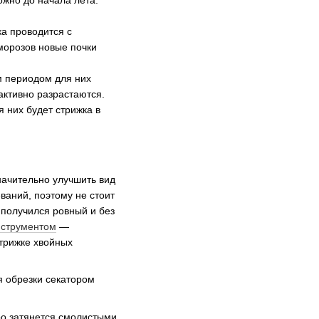
ожно до начала лета.
ка проводится с
морозов новые почки
м периодом для них
 активно разрастаются.
 них будет стрижка в
начительно улучшить вид
ваний, поэтому не стоит
 получился ровный и без
нструментом
—
трижке хвойных
я обрезки секатором
ро затянется смолистыми