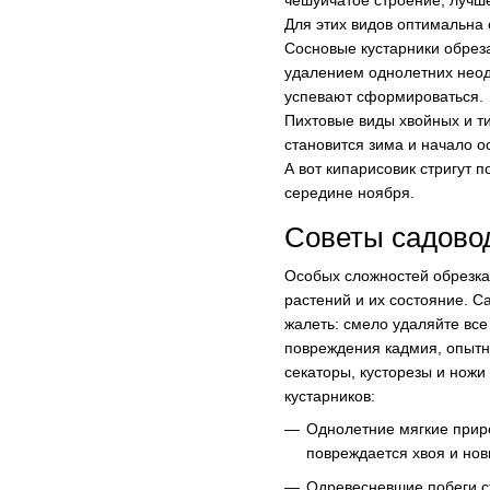
чешуйчатое строение, лучше
Для этих видов оптимальна 
Сосновые кустарники обреза
удалением однолетних неодр
успевают сформироваться.
Пихтовые виды хвойных и т
становится зима и начало о
А вот кипарисовик стригут 
середине ноября.
Советы садово
Особых сложностей обрезка 
растений и их состояние. С
жалеть: смело удаляйте вс
повреждения кадмия, опыт
секаторы, кусторезы и нож
кустарников:
Однолетние мягкие приро
повреждается хвоя и нов
Одревесневшие побеги ст