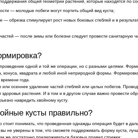
оддержания общей геометрии растений, которые находятся по со
сти — молодые побеги могут портить общий вид куста;
 — обрезка стимулирует рост новых боковых стеблей и в результа
астей — после зимы или болезни следует провести санитарную чис
ормировка?
проведение одной и той же операции, но с разными целями. Форм
, конуса, квадрата и любой иной неприродной формы. Формировк
т времени года.
 или осеннее удаление частей стеблей или целых побегов. Прово
 здоровья растения. И в том и в другом случае важно провести обр
рьезно навредить хвойному кусту.
войные кусты правильно?
то стоит понимать, что проведенная однажды операция будет в да
 вы не уверены в том, что сможете поддерживать форму куста, луч
ом же достаточно придерживаться базовых правил стрижки: