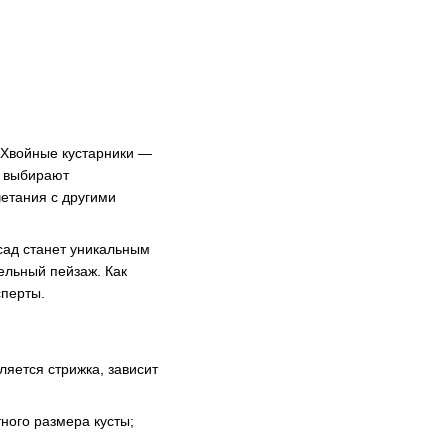
 Хвойные кустарники —
ы выбирают
четания с другими
сад станет уникальным
ельный пейзаж. Как
сперты.
ляется стрижка, зависит
ного размера кусты;