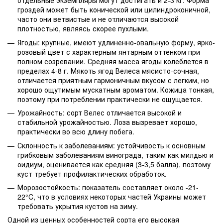
отдельные экземпляры могут достигать и 2-3 кг. Форма
гроздей может быть конической или цилиндроконичной,
часто они ветвистые и не отличаются высокой
плотностью, являясь скорее пухлыми.
Ягоды: крупные, имеют удлиненно-овальную форму, ярко-
розовый цвет с характерным янтарным оттенком при
полном созревании. Средняя масса ягоды колеблется в
пределах 4-8 г. Мякоть ягод Велеса мясисто-сочная,
отличается приятным гармоничным вкусом с легким, но
хорошо ощутимым мускатным ароматом. Кожица тонкая,
поэтому при потреблении практически не ощущается.
Урожайность: сорт Велес отличается высокой и
стабильной урожайностью. Лоза вызревает хорошо,
практически во всю длину побега.
Склонность к заболеваниям: устойчивость к основным
грибковым заболеваниям винограда, таким как милдью и
оидиум, оценивается как средняя (3-3,5 балла), поэтому
куст требует профилактических обработок.
Морозостойкость: показатель составляет около -21-
22°C, что в условиях некоторых частей Украины может
требовать укрытия кустов на зиму.
Одной из ценных особенностей сорта его высокая