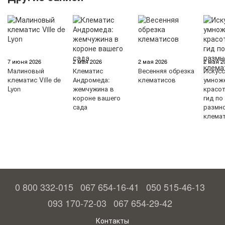
7 июня 2026
2 мая 2026
2 мая 2026
2 мая 2
Малиновый
Клематис
Весенняя обрезка
Искус
клематис Ville de
Андромеда:
клематисов
умнож
Lyon
жемчужина в
красо
короне вашего
гид по
сада
размн
клема
0 800 332-015
067 654-16-41
050 515-46-13
093 170-72-03
067 654-29-42
Контакты