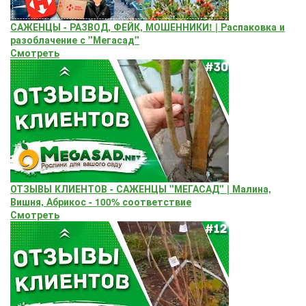
САЖЕНЦЫ - РАЗВОД, ФЕЙК, МОШЕННИКИ! | Распаковка и
разоблачение с "Мегасад"
Смотреть
ОТЗЫВЫ КЛИЕНТОВ - САЖЕНЦЫ "МЕГАСАД" | Малина,
Вишня, Абрикос - 100% соответствие
Смотреть