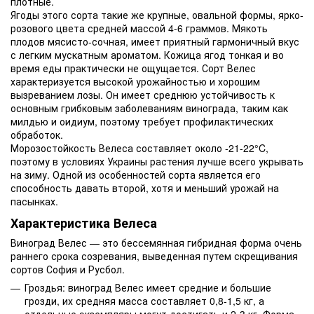
плотные.
Ягоды этого сорта такие же крупные, овальной формы, ярко-
розового цвета средней массой 4-6 граммов. Мякоть
плодов мясисто-сочная, имеет приятный гармоничный вкус
с легким мускатным ароматом. Кожица ягод тонкая и во
время еды практически не ощущается. Сорт Велес
характеризуется высокой урожайностью и хорошим
вызреванием лозы. Он имеет среднюю устойчивость к
основным грибковым заболеваниям винограда, таким как
милдью и оидиум, поэтому требует профилактических
обработок.
Морозостойкость Велеса составляет около -21-22°C,
поэтому в условиях Украины растения лучше всего укрывать
на зиму. Одной из особенностей сорта является его
способность давать второй, хотя и меньший урожай на
пасынках.
Характеристика Велеса
Виноград Велес — это бессемянная гибридная форма очень
раннего срока созревания, выведенная путем скрещивания
сортов София и Русбол.
Гроздья: виноград Велес имеет средние и большие
грозди, их средняя масса составляет 0,8-1,5 кг, а