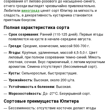
созревания от лилово-розового до насыщенно-синего,
отчего грозди выглядят чрезвычайно привлекательно.
Любители
винограда
ценят сорт Юпитер за мягкость и
сладость, а декоративность кустарника становится
приятным бонусом.
Полная характеристика сорта
Срок созревания
: Ранний (110-125 дней). Первые ягоды
появляются на кусте в начале-середине августа.
Грозди
: Средние, конические, массой 500-700 г.
Ягоды
: Крупные, удлиненные, массой 4,5-5,0 г. Цвет
лиловый, при полном созревании темно-синий. Мякоть
плотная, сочная. Вкус гармоничный, с легким мускатным
ароматом. Семена отсутствуют (бессемянный сорт).
Кусты
: Сильнорослые, быстрорастущие.
Урожайность
: Высокая, около 200 ц/га.
Устойчивость к болезням
: Высокая.
Морозостойкость
: До -27°C. Безукрывной сорт.
Сортовые преимущества Юпитера
Бессемянность: отсутствие косточек делает ягоды