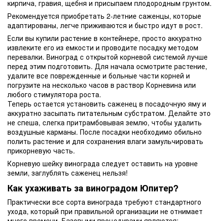
кирпича, гравия, щебня и присыпаем плодородным грунтом.
Рекомендуется приобретать 2-летние саженцы, которые
адаптированы, легче приживаются и быстро идут в рост.
Если вы купили растение в контейнере, просто аккуратно
извлеките его из емкости и проводите посадку методом
перевалки. Виноград с открытой корневой системой лучше
перед этим подготовить. Для начала осмотрите растение,
удалите все поврежденные и больные части корней и
погрузите на несколько часов в раствор Корневина или
любого стимулятора роста.
Теперь остается установить саженец в посадочную яму и
аккуратно засыпать питательным субстратом. Делайте это
не спеша, слегка притрамбовывая землю, чтобы удалить
воздушные карманы. После посадки необходимо обильно
полить растение и для сохранения влаги замульчировать
прикорневую часть.
Корневую шейку винограда следует оставить на уровне
земли, заглублять саженец нельзя!
Как ухаживать за виноградом Юпитер?
Практически все сорта винограда требуют стандартного
ухода, который при правильной организации не отнимает
много времени. Базовыми процедурами являются: