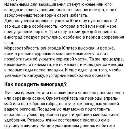
Идеальными для выращивания станут южные или юго-
западные склоны, защищенные от сильного ветра, а вот
заболоченных территорий стоит избегать.
Для получения хорошего урожая Юпитеру нужна влага. И
это еще одна особенность, которая в той или иной мере
присуща всем сортам. При отсутствии дождей поливать
виноград следует регулярно, особенно в период созревания
ягод.
Морозостойкость винограда Юпитер высокая, и все же,
если в регионе суровые и малоснежные зимы, стоит
позаботиться об укрытии корневой части. Та же процедура,
независимо от климата, не помешает и молодым саженцам
в первые годы после посадки. И еще одно: для того, чтобы
уменьшить нагрузку, кустарник необходимо обрезать.
Как посадить виноград?
Лучшим временем для высаживания является ранняя весна
или середина осени. Ориентируйтесь на периоды апрель-
май или сентябрь-октябрь, но с учетом погодных условий
вашего региона. Посадочную яму можно подготовить
заранее. глубоко перекопав грунт и добавив минеральные
удобрения. Размеры лунки составляют около 80 см в
глубину и ширину. На дно укладываем дренаж из битого