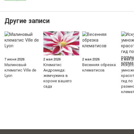
Другие записи
7 июня 2026
2 мая 2026
2 мая 2026
2 мая 2
Малиновый
Клематис
Весенняя обрезка
Искус
клематис Ville de
Андромеда:
клематисов
умнож
Lyon
жемчужина в
красо
короне вашего
гид по
сада
размн
клема