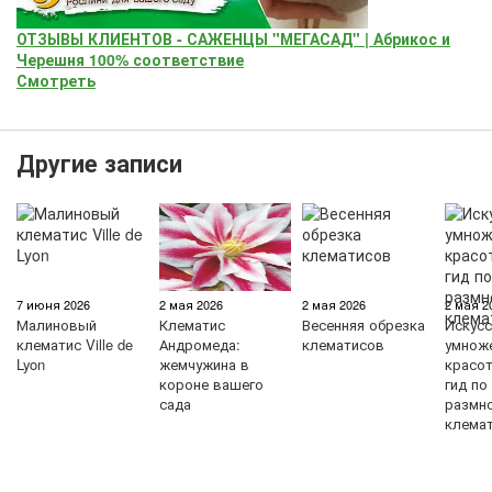
ОТЗЫВЫ КЛИЕНТОВ - САЖЕНЦЫ "МЕГАСАД" | Абрикос и
Черешня 100% соответствие
Смотреть
Другие записи
7 июня 2026
2 мая 2026
2 мая 2026
2 мая 2
Малиновый
Клематис
Весенняя обрезка
Искус
клематис Ville de
Андромеда:
клематисов
умнож
Lyon
жемчужина в
красо
короне вашего
гид по
сада
размн
клема