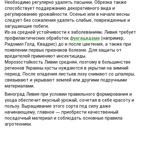
Необходимо регулярно удалять пасынки. Обрезка также
способствует поддержанию декоративного вида и
регулированию урожайности. Осенью или в начале весны
следует без сожаления удалять слабые, поврежденные и
загущающие побеги.
Из-за средней устойчивости к заболеваниям, Ливия требует
профилактических обработок
фунгицидами
(например,
Ридомил Голд, Квадрис) до и после цветения, а также при
появлении первых признаков болезни. Для защиты от
вредителей применяют инсектициды.
Морозостойкость Ливии средняя, поэтому в большинстве
регионов Украины кусты нуждаются в укрытии на зимний
период. После опадения листьев лозу снимают со шпалеры,
связывают и укрывают землей или другими подручными
материалами.
Виноград Ливия при условии правильного формирования и
ухода обеспечит вкусный урожай, сочетая в себе красоту и
пользу. Выращивание этого сорта под силу даже
начинающему, главное — приобрести качественный
посадочный материал и соблюдать основные правила
агротехники.