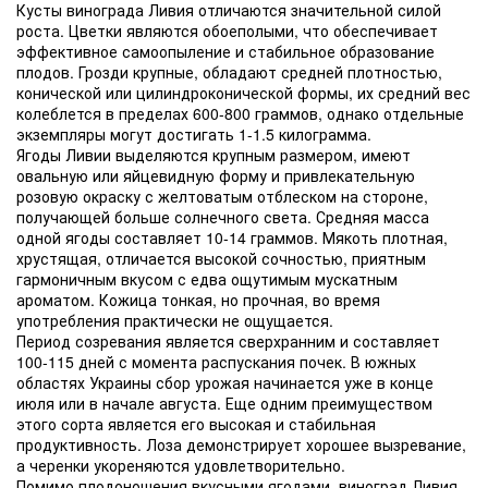
Кусты винограда Ливия отличаются значительной силой
роста. Цветки являются обоеполыми, что обеспечивает
эффективное самоопыление и стабильное образование
плодов. Грозди крупные, обладают средней плотностью,
конической или цилиндроконической формы, их средний вес
колеблется в пределах 600-800 граммов, однако отдельные
экземпляры могут достигать 1-1.5 килограмма.
Ягоды Ливии выделяются крупным размером, имеют
овальную или яйцевидную форму и привлекательную
розовую окраску с желтоватым отблеском на стороне,
получающей больше солнечного света. Средняя масса
одной ягоды составляет 10-14 граммов. Мякоть плотная,
хрустящая, отличается высокой сочностью, приятным
гармоничным вкусом с едва ощутимым мускатным
ароматом. Кожица тонкая, но прочная, во время
употребления практически не ощущается.
Период созревания является сверхранним и составляет
100-115 дней с момента распускания почек. В южных
областях Украины сбор урожая начинается уже в конце
июля или в начале августа. Еще одним преимуществом
этого сорта является его высокая и стабильная
продуктивность. Лоза демонстрирует хорошее вызревание,
а черенки укореняются удовлетворительно.
Помимо плодоношения вкусными ягодами, виноград Ливия