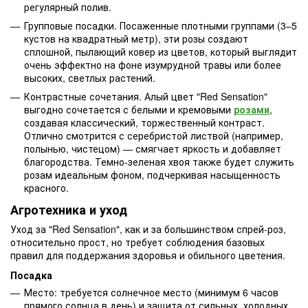
регулярный полив.
Групповые посадки. Посаженные плотными группами (3–5
кустов на квадратный метр), эти розы создают
сплошной, пылающий ковер из цветов, который выглядит
очень эффектно на фоне изумрудной травы или более
высоких, светлых растений.
Контрастные сочетания. Алый цвет "Red Sensation"
выгодно сочетается с белыми и кремовыми
розами
,
создавая классический, торжественный контраст.
Отлично смотрится с серебристой листвой (например,
полынью, чистецом) — смягчает яркость и добавляет
благородства. Темно-зеленая хвоя также будет служить
розам идеальным фоном, подчеркивая насыщенность
красного.
Агротехника и уход
Уход за "Red Sensation", как и за большинством спрей-роз,
относительно прост, но требует соблюдения базовых
правил для поддержания здоровья и обильного цветения.
Посадка
Место: требуется солнечное место (минимум 6 часов
прямого солнца в день) и защита от сильных, холодных