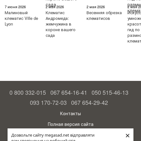
7 июня 2026
2 мая 2026
2 мая 2026
2 мая 2
Малиновый
Клематис
Весенняя обрезка
Искус
клематис Ville de
Андромеда:
клематисов
умнож
Lyon
жемчужина в
красо
короне вашего
гид по
сада
размн
клема
0 800 332-015
067 654-16-41
050 515-46-13
093 170-72-03
067 654-29-42
Контакты
Полная версия сайта
×
© 2015—2026
Дозвольте сайту megasad.net відправляти
Megasad - гарантия высокого урожая
вам сповіщення на робочий стіл.