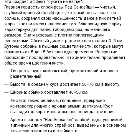
это создает эффект "букета на ветке".
Главная гордость спрей розы Ред Сенсейшн — чистый,
глубокий красный (алый) цвет, который не выгорает на
солнце, сохраняя свою насыщенность даже в пик летней
жары. Цветки имеют классическую, бокаловидную форму,
характерную для чайно-гибридных роз, но меньшего
размера. Они махровые, с плотно прилегающими
лепестками. Обычный диаметр цветка составляет 3–5 см.
Бутоны собраны в пышные соцветия-кисти, которые могут
включать от 5 до 15 бутонов одновременно. Раскрытие
происходит последовательно, что значительно продлевает
общее время цветения кисти.
Тип роста: куст компактный, прямостоячий и хорошо
разветвленный.
Высота: в среднем куст достигает 50–70 см в высоту.
Ширина: обычно составляет 40–50 см.
Листья: темно-зеленые, глянцевые, прекрасно
контрастирующие с яркими алыми цветками. Куст
выглядит декоративно даже вне периода цветения.
Аромат: запах у "Red Sensation" слабый, едва уловимый,
типичный для многих спрей-роз, выведенных в основном
для декоративности и стойкости.