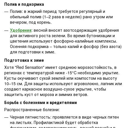
Полив и подкормка
Полив: в жаркий период требуется регулярный и
обильный полив (1–2 раза в неделю) рано утром или
вечером, под корень.
Удобрения
: весной вносят азотсодержащие удобрения
для активного роста зелени. Во время бутонизации и
цветения используют фосфорно-калийные комплексы.
Осенняя подкормка – только калий и фосфор (без азота)
для подготовки к зиме.
Подготовка к зиме
Хотя "Red Sensation" имеет среднюю морозостойкость, в
регионах с температурой ниже -15°C необходимо укрытие.
Кусты окучивают сухой землей или компостом на высоту
10–15 см. Для защиты используют агроволокно, лапник или
создают каркасное воздушно-сухое укрытие, чтобы
защитить куст от мороза и зимних ветров.
Борьба с болезнями и вредителями
Распространенные болезни:
Черная пятнистость: проявляется в виде черных пятен
на листьях. Профилактикой будет обработка
фунгицидами, содержащими медь, ранней весной и в