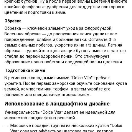
крепких бутонов. Ну а после первой волны цветения внесите
калийно-фосфорные удобрения для поддержки повторного
цветения и подготовки к зиме.
Обрезка
Обрезка — ключевой элемент ухода за флорибундой.
Весенняя обрезка — до распускания почек удалите все
поврежденные, слабые и больные ветки. Оставьте 3−5
самых сильных побегов, укоротив их на 1/3 длины. Летняя
обрезка — удаляйте отцветающие бутоны вместе с частью
стебля до первой здоровой почки. Это стимулирует
образование новых побегов и следующей волны цветения.
Подготовка к зиме
В регионах с холодными зимами "Dolce Vita" требует
укрытия. После первых заморозков окучьте основание куста
землей, компостом или торфом, а затем укройте его
лапником или специальным агроволокном.
Использование в ландшафтном дизайне
Универсальность "Dolce Vita" делает ее идеальной для
множества ландшафтных решений.
Массовые посадки: группы из нескольких кустов "Dolce
Vita" создают эффектное цветовое пятно, которое