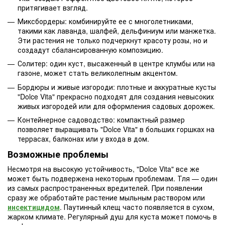
притягивает взгляд.
Миксбордеры: комбинируйте ее с многолетниками,
такими как лаванда, шалфей, дельфиниум или манжетка.
Эти растения не только подчеркнут красоту розы, но и
создадут сбалансированную композицию.
Солитер: один куст, высаженный в центре клумбы или на
газоне, может стать великолепным акцентом.
Бордюры и живые изгороди: плотные и аккуратные кусты
"Dolce Vita" прекрасно подходят для создания невысоких
живых изгородей или для оформления садовых дорожек.
Контейнерное садоводство: компактный размер
позволяет выращивать "Dolce Vita" в больших горшках на
террасах, балконах или у входа в дом.
Возможные проблемы
Несмотря на высокую устойчивость, "Dolce Vita" все же
может быть подвержена некоторым проблемам. Тля — один
из самых распространенных вредителей. При появлении
сразу же обработайте растение мыльным раствором или
инсектицидом
. Паутинный клещ часто появляется в сухом,
жарком климате. Регулярный душ для куста может помочь в