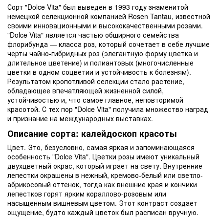
Сорт "Dolce Vita" был выведен в 1993 году знаменитой
немецкой селекционной компанией Rosen Tantau, известной
своими инновационными и высококачественными розами.
"Dolce Vita" является частью обширного семейства
флорибунда — класса роз, который сочетает в себе лучшие
черты чайно-гибридных роз (элегантную форму цветка и
длительное цветение) и полиантовых (многочисленные
цветки в одном соцветии и устойчивость к болезням).
Результатом кропотливой селекции стало растение,
обладающее впечатляющей жизненной силой,
устойчивостью и, что самое главное, неповторимой
красотой. С тех пор "Dolce Vita" получила множество наград
и признание на международных выставках.
Описание сорта: калейдоскоп красоты
Цвет. Это, безусловно, самая яркая и запоминающаяся
особенность "Dolce Vita". Цветки розы имеют уникальный
двухцветный окрас, который играет на свету. Внутренние
лепестки окрашены в нежный, кремово-белый или светло-
абрикосовый оттенок, тогда как внешние края и кончики
лепестков горят ярким кораллово-розовым или
насыщенным вишневым цветом. Этот контраст создает
ощущение, будто каждый цветок был расписан вручную.