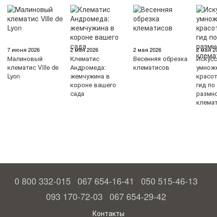
7 июня 2026
2 мая 2026
2 мая 2026
2 мая 2
Малиновый
Клематис
Весенняя обрезка
Искус
клематис Ville de
Андромеда:
клематисов
умнож
Lyon
жемчужина в
красо
короне вашего
гид по
сада
размн
клема
0 800 332-015
067 654-16-41
050 515-46-13
093 170-72-03
067 654-29-42
Контакты