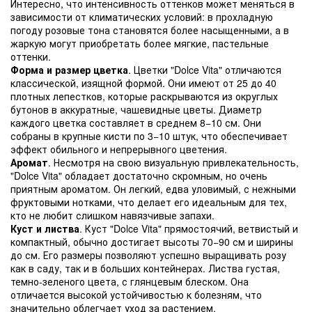
Интересно, что интенсивность оттенков может меняться в
зависимости от климатических условий: в прохладную
погоду розовые тона становятся более насыщенными, а в
жаркую могут приобретать более мягкие, пастельные
оттенки.
Форма и размер цветка
. Цветки "Dolce Vita" отличаются
классической, изящной формой. Они имеют от 25 до 40
плотных лепестков, которые раскрываются из округлых
бутонов в аккуратные, чашевидные цветы. Диаметр
каждого цветка составляет в среднем 8−10 см. Они
собраны в крупные кисти по 3−10 штук, что обеспечивает
эффект обильного и непрерывного цветения.
Аромат
. Несмотря на свою визуальную привлекательность,
"Dolce Vita" обладает достаточно скромным, но очень
приятным ароматом. Он легкий, едва уловимый, с нежными
фруктовыми нотками, что делает его идеальным для тех,
кто не любит слишком навязчивые запахи.
Куст и листва
. Куст "Dolce Vita" прямостоячий, ветвистый и
компактный, обычно достигает высоты 70−90 см и ширины
до см. Его размеры позволяют успешно выращивать розу
как в саду, так и в больших контейнерах. Листва густая,
темно-зеленого цвета, с глянцевым блеском. Она
отличается высокой устойчивостью к болезням, что
значительно облегчает уход за растением.