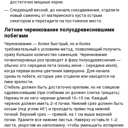
достаточно мощные корни.
Следующей весной, до начала сокодвижения, отделите
новый саженец от материнского куста острым
секатором и пересадите на постоянное место.
Летнее черенкование полуодревесневшими
побегами
Черенкование — более быстрый, но и более
требовательный к условиям метод, позволяющий получить
сразу большое количество саженцев. Черенкование
почвопокровных роз проводят в фазу полуодревеснения —
обычно это середина лета (конец июня – середина июля),
когда первая волна цветения завершена. Для начала
срежьте побеги, которые уже отцвели или находятся на
пике зрелости.
Стебель должен быть достаточно крепким, но не слишком
одревесневшим (при сгибании он должен слегка трещать).
Нарежьте из него черенки длиной 10–15 см. Каждый
черенок должен иметь 2–4 почки. Нижний срез должен быть
косым (под углом 45°) и проходить прямо под нижней
почкой. Верхний срез — прямой, на 1 см выше верхней
почки. Удалите все нижние листья. Наверху оставьте 1–2
листа, укоротив их наполовину, чтобы уменьшить испарение