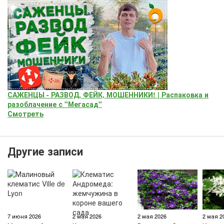
САЖЕНЦЫ - РАЗВОД, ФЕЙК, МОШЕННИКИ! | Распаковка и
разоблачение с "Мегасад"
Смотреть
Другие записи
7 июня 2026
2 мая 2026
2 мая 2026
2 мая 2