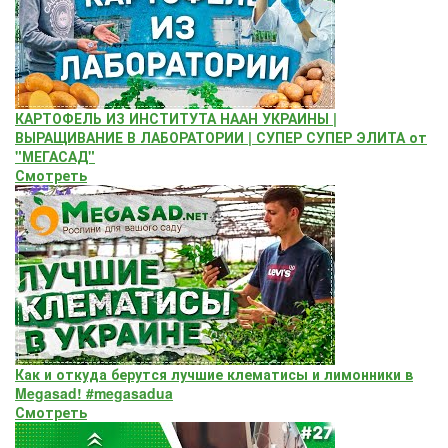
КАРТОФЕЛЬ ИЗ ИНСТИТУТА НААН УКРАИНЫ |
ВЫРАЩИВАНИЕ В ЛАБОРАТОРИИ | СУПЕР СУПЕР ЭЛИТА от
"МЕГАСАД"
Смотреть
Как и откуда берутся лучшие клематисы и лимонники в
Megasad! #megasadua
Смотреть