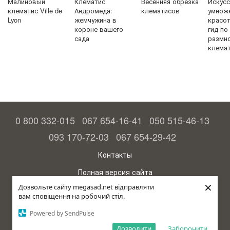
Малиновый
Клематис
Весенняя обрезка
Искус
клематис Ville de
Андромеда:
клематисов
умнож
Lyon
жемчужина в
красо
короне вашего
гид по
сада
размн
клема
0 800 332-015
067 654-16-41
050 515-46-13
093 170-72-03
067 654-29-42
Контакты
Полная версия сайта
×
Дозвольте сайту megasad.net відправляти
© 2015—2026
вам сповіщення на робочий стіл.
Megasad - гарантия высокого урожая
Powered by SendPulse
Укр
Дозволити
Заборонити