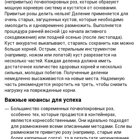
(непривитых) почвопокровных роз, которые образуют
мощную корневую систему и кустятся от основания.
Привитые розы делить нельзя! Деление применяется для
очень старых, загущенных кустов, которые необходимо
омолодить и одновременно размножить. Выполняется
процедура ранней весной (до начала активного
сокодвижения) или поздней осенью (после листопада).
Куст аккуратно выкапывают, стараясь сохранить как можно
больше корней. Острым, стерильным инструментом
(например, ножом или лопатой) куст разрезается на
несколько частей. Каждая деленка должна иметь
достаточное количество здоровых корней и несколько
сильных, молодых побегов. Полученные деленки
немедленно высаживаются на новые места. Надземную
часть рекомендуется укоротить на треть, чтобы снизить
нагрузку на поврежденные корни.
Важные нюансы для успеха
Большинство современных почвопокровных роз,
особенно тех, которые продаются в контейнерах,
являются корнесобственными. Они идеально подходят
для размножения всеми описанными методами. Если вы
размножаете привитую розу (например, старые или
более капризные сорта), то в результате черенкования