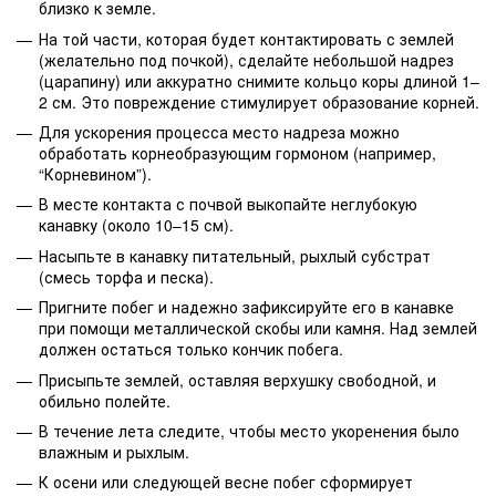
близко к земле.
На той части, которая будет контактировать с землей
(желательно под почкой), сделайте небольшой надрез
(царапину) или аккуратно снимите кольцо коры длиной 1–
2 см. Это повреждение стимулирует образование корней.
Для ускорения процесса место надреза можно
обработать корнеобразующим гормоном (например,
“Корневином”).
В месте контакта с почвой выкопайте неглубокую
канавку (около 10–15 см).
Насыпьте в канавку питательный, рыхлый субстрат
(смесь торфа и песка).
Пригните побег и надежно зафиксируйте его в канавке
при помощи металлической скобы или камня. Над землей
должен остаться только кончик побега.
Присыпьте землей, оставляя верхушку свободной, и
обильно полейте.
В течение лета следите, чтобы место укоренения было
влажным и рыхлым.
К осени или следующей весне побег сформирует