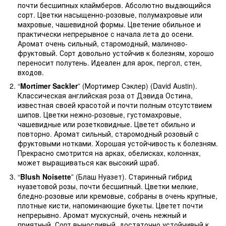
почти бесшипных клаймберов. Абсолютно выдающийся
сорт. Цветки насыщенно-розовые, полумахровые или
махровые, чашевидной формы. Цветение обильное и
практически непрерывное с начала лета до осени.
Аромат очень сильный, старомодный, малиново-
фруктовый. Сорт довольно устойчив к болезням, хорошо
переносит полутень. Идеален для арок, пергол, стен,
входов.
“
Mortimer Sackler
” (Мортимер Сэклер) (David Austin).
Классическая английская роза от Дэвида Остина,
известная своей красотой и почти полным отсутствием
шипов. Цветки нежно-розовые, густомахровые,
чашевидные или розетковидные. Цветет обильно и
повторно. Аромат сильный, старомодный розовый с
фруктовыми нотками. Хорошая устойчивость к болезням.
Прекрасно смотрится на арках, обелисках, колоннах,
может выращиваться как высокий шраб.
“
Blush Noisette
” (Блаш Нуазет). Старинный гибрид
нуазетовой розы, почти бесшипный. Цветки мелкие,
бледно-розовые или кремовые, собраны в очень крупные,
плотные кисти, напоминающие букеты. Цветет почти
непрерывно. Аромат мускусный, очень нежный и
приятный. Сорт выносливый, достаточно устойчивый к