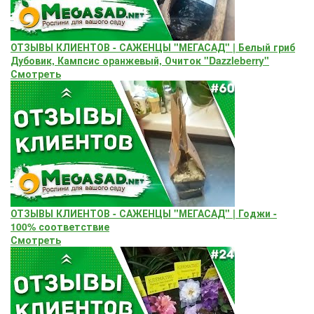
ОТЗЫВЫ КЛИЕНТОВ - САЖЕНЦЫ "МЕГАСАД" | Белый гриб
Дубовик, Кампсис оранжевый, Очиток "Dazzleberry"
Смотреть
ОТЗЫВЫ КЛИЕНТОВ - САЖЕНЦЫ "МЕГАСАД" | Годжи -
100% соответствие
Смотреть