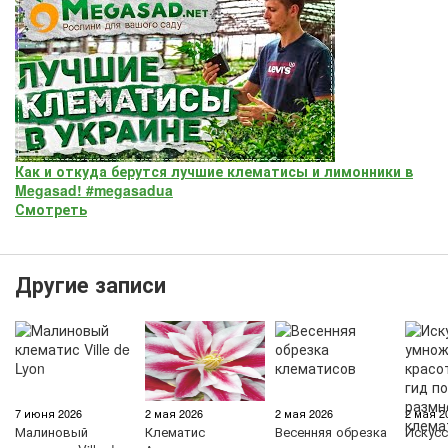
Как и откуда берутся лучшие клематисы и лимонники в
Megasad! #megasadua
Смотреть
Другие записи
7 июня 2026
2 мая 2026
2 мая 2026
2 мая 2
Малиновый
Клематис
Весенняя обрезка
Искус