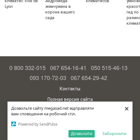
клематис Ville de
Андромеда:
клематисов
умнож
Lyon
жемчужина в
красо
короне вашего
гид по
сада
размн
клема
0 800 332-015
067 654-16-41
050 515-46-13
093 170-72-03
067 654-29-42
Контакты
Полная версия сайта
×
Дозвольте сайту megasad.net відправляти
© 2015—2026
вам сповіщення на робочий стіл.
Megasad - гарантия высокого урожая
Powered by SendPulse
Укр
Дозволити
Заборонити