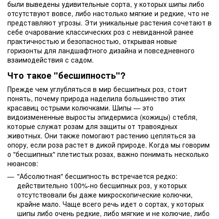
были выведены удивительные сорта, у которых шипы либо
отсутствуют вовсе, либо настолько мягкие и редкие, что не
представляют угрозы. Эти уникальные растения сочетают в
себе очарование классических роз с невиданной ранее
практичностью и безопасностью, открывая новые
горизонты для ландшафтного дизайна и повседневного
взаимодействия с садом.
Что такое "бесшипность"?
Прежде чем углубляться в мир бесшипных роз, стоит
понять, почему природа наделила большинство этих
красавиц острыми колючками. Шипы — это
видоизмененные выросты эпидермиса (кожицы) стебля,
которые служат розам для защиты от травоядных
животных. Они также помогают растению цепляться за
опору, если роза растет в дикой природе. Когда мы говорим
о "бесшипных" плетистых розах, важно понимать несколько
нюансов:
"Абсолютная" бесшипность встречается редко:
действительно 100%-но бесшипных роз, у которых
отсутствовали бы даже микроскопические колючки,
крайне мало. Чаще всего речь идет о сортах, у которых
шипы либо очень редкие, либо мягкие и не колючие, либо