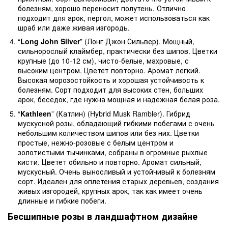
болезням, хорошо переносит полутень. Отлично
подходит для арок, пергол, может использоваться как
шраб или даже живая изгородь.
“
Long John Silver
” (Лонг Джон Сильвер). Мощный,
сильнорослый клаймбер, практически без шипов. Цветки
крупные (до 10-12 см), чисто-белые, махровые, с
высоким центром. Цветет повторно. Аромат легкий.
Высокая морозостойкость и хорошая устойчивость к
болезням. Сорт подходит для высоких стен, больших
арок, беседок, где нужна мощная и надежная белая роза.
“
Kathleen
” (Катлин) (Hybrid Musk Rambler). Гибрид
мускусной розы, обладающий гибкими побегами с очень
небольшим количеством шипов или без них. Цветки
простые, нежно-розовые с белым центром и
золотистыми тычинками, собраны в огромные рыхлые
кисти. Цветет обильно и повторно. Аромат сильный,
мускусный. Очень выносливый и устойчивый к болезням
сорт. Идеален для оплетения старых деревьев, создания
живых изгородей, крупных арок, так как имеет очень
длинные и гибкие побеги.
Бесшипные розы в ландшафтном дизайне