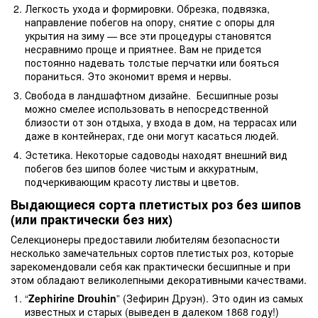
Легкость ухода и формировки. Обрезка, подвязка,
направление побегов на опору, снятие с опоры для
укрытия на зиму — все эти процедуры становятся
несравнимо проще и приятнее. Вам не придется
постоянно надевать толстые перчатки или бояться
пораниться. Это экономит время и нервы.
Свобода в ландшафтном дизайне. Бесшипные розы
можно смелее использовать в непосредственной
близости от зон отдыха, у входа в дом, на террасах или
даже в контейнерах, где они могут касаться людей.
Эстетика. Некоторые садоводы находят внешний вид
побегов без шипов более чистым и аккуратным,
подчеркивающим красоту листвы и цветов.
Выдающиеся сорта плетистых роз без шипов
(или практически без них)
Селекционеры предоставили любителям безопасности
несколько замечательных сортов плетистых роз, которые
зарекомендовали себя как практически бесшипные и при
этом обладают великолепными декоративными качествами.
“
Zephirine Drouhin
” (Зефирин Друэн). Это один из самых
известных и старых (выведен в далеком 1868 году!)