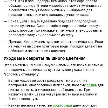
Свет. Как и все шедевры Лемуанов, этот сорт просто
обожает солнце. В тени махровость может уменьшиться,
а соцветия станут более рыхлыми. Выбирайте для
посадки южные или юго-западные участки сада.
Почва. Для Лемуан идеально подходят плодородные,
легкие суглинки. Сирень любого сорта не любит кислую
среду, поэтому при посадке в яму желательно добавить
древесную золу или доломитовую муку.
Дренаж. Корни Моник чувствительны к вымоканию. Если
на участке высокие грунтовые воды, посадку делают на
небольшом возвышении (холмике).
Уходовые секреты пышного цветения
Чтобы метелки "Моник Лемуан" напоминали взбитые сливки,
а не скромные веточки, за кустом нужно ухаживать по
"золотому стандарту".
Белые махровые сорта расходуют много сил на
построение многослойных лепестков, поэтому
полив
для
них не прихоть, а жизненная необходимость. При
нехватке влаги цветы могут распуститься мелкими и
быстро засохнуть.
Ранней весной в качестве
подкормки
даем азот для