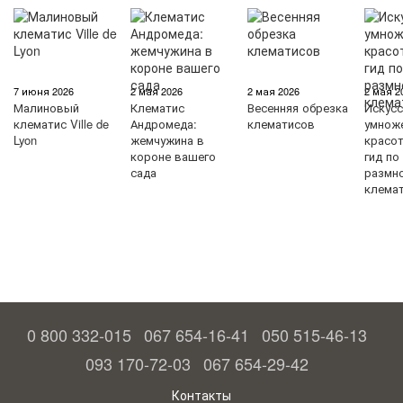
7 июня 2026
2 мая 2026
2 мая 2026
2 мая 2
Малиновый
Клематис
Весенняя обрезка
Искус
клематис Ville de
Андромеда:
клематисов
умнож
Lyon
жемчужина в
красо
короне вашего
гид по
сада
размн
клема
0 800 332-015
067 654-16-41
050 515-46-13
093 170-72-03
067 654-29-42
Контакты