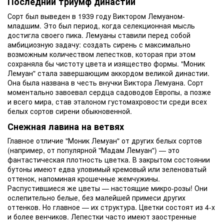
Последний триумф династии
Сорт был выведен в 1939 году Виктором Лемуаном-
младшим. Это был период, когда селекционная мысль
достигла своего пика. Лемуаны ставили перед собой
амбициозную задачу: создать сирень с максимально
возможным количеством лепестков, которая при этом
сохраняла бы чистоту цвета и изящество формы. "Моник
Лемуан" стала завершающим аккордом великой династии.
Она была названа в честь внучки Виктора Лемуана. Сорт
моментально завоевал сердца садоводов Европы, а позже
и всего мира, став эталоном густомахровости среди всех
белых сортов сирени обыкновенной.
Снежная лавина на ветвях
Главное отличие "Моник Лемуан" от других белых сортов
(например, от популярной "Мадам Лемуан") — это
фантастическая плотность цветка. В закрытом состоянии
бутоны имеют едва уловимый кремовый или зеленоватый
оттенок, напоминая крошечные жемчужины.
Распустившиеся же цветы — настоящие микро-розы! Они
ослепительно белые, без малейшей примеси других
оттенков. Но главное — их структура. Цветки состоят из 4-х
и более венчиков. Лепестки часто имеют заостренные