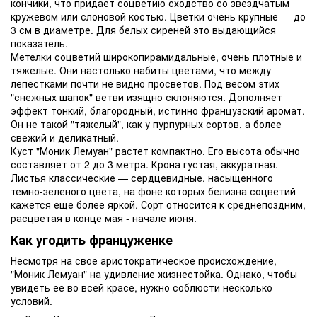
кончики, что придает соцветию сходство со звездчатым
кружевом или слоновой костью. Цветки очень крупные — до
3 см в диаметре. Для белых сиреней это выдающийся
показатель.
Метелки соцветий широкопирамидальные, очень плотные и
тяжелые. Они настолько набиты цветами, что между
лепестками почти не видно просветов. Под весом этих
"снежных шапок" ветви изящно склоняются. Дополняет
эффект тонкий, благородный, истинно французский аромат.
Он не такой "тяжелый", как у пурпурных сортов, а более
свежий и деликатный.
Куст "Моник Лемуан" растет компактно. Его высота обычно
составляет от 2 до 3 метра. Крона густая, аккуратная.
Листья классические — сердцевидные, насыщенного
темно-зеленого цвета, на фоне которых белизна соцветий
кажется еще более яркой. Сорт относится к среднепоздним,
расцветая в конце мая - начале июня.
Как угодить француженке
Несмотря на свое аристократическое происхождение,
"Моник Лемуан" на удивление жизнестойка. Однако, чтобы
увидеть ее во всей красе, нужно соблюсти несколько
условий.