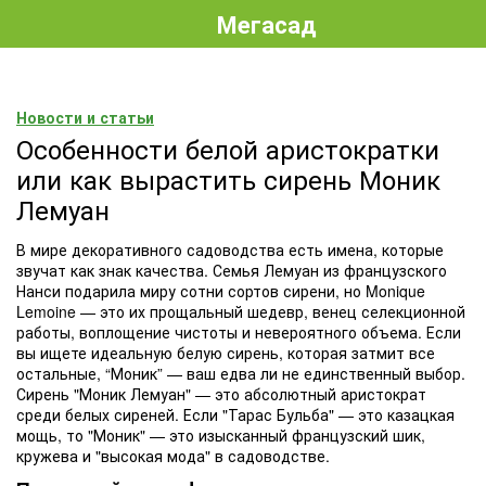
Мегасад
Новости и статьи
Особенности белой аристократки
или как вырастить сирень Моник
Лемуан
В мире декоративного садоводства есть имена, которые
звучат как знак качества. Семья Лемуан из французского
Нанси подарила миру сотни сортов сирени, но Monique
Lemoine — это их прощальный шедевр, венец селекционной
работы, воплощение чистоты и невероятного объема. Если
вы ищете идеальную белую сирень, которая затмит все
остальные, “Моник” — ваш едва ли не единственный выбор.
Сирень "Моник Лемуан" — это абсолютный аристократ
среди белых сиреней. Если "Тарас Бульба" — это казацкая
мощь, то "Моник" — это изысканный французский шик,
кружева и "высокая мода" в садоводстве.