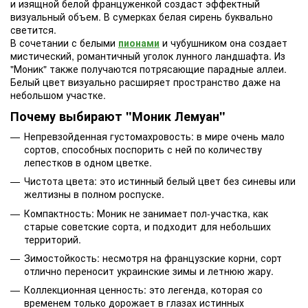
и изящной белой француженкой создаст эффектный
визуальный объем. В сумерках белая сирень буквально
светится.
В сочетании с белыми
пионами
и чубушником она создает
мистический, романтичный уголок лунного ландшафта. Из
"Моник" также получаются потрясающие парадные аллеи.
Белый цвет визуально расширяет пространство даже на
небольшом участке.
Почему выбирают "Моник Лемуан"
Непревзойденная густомахровость: в мире очень мало
сортов, способных поспорить с ней по количеству
лепестков в одном цветке.
Чистота цвета: это истинный белый цвет без синевы или
желтизны в полном роспуске.
Компактность: Моник не занимает пол-участка, как
старые советские сорта, и подходит для небольших
территорий.
Зимостойкость: несмотря на французские корни, сорт
отлично переносит украинские зимы и летнюю жару.
Коллекционная ценность: это легенда, которая со
временем только дорожает в глазах истинных