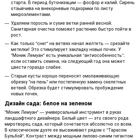
старта. В период бутонизации — фосфор и калий. Сирень
отзывчива на внекорневые подкормки по листу
микроэлементами.
Удаляем поросль и сухие ветки ранней весной.
Санитарная очистка поможет растению быстро пойти в
рост.
Как только "снег" на ветвях начал желтеть — срезайте
метелки! Это стимулирует закладку новых почек. У
"Моник Лемуан" есть уникальная “антиособенность”:
если оставить семена, на следующий год она может
цвести гораздо слабее.
Старые кусты хорошо переносят омолаживающую
обрезку "на пень" или постепенную замену скелетных
ветвей. Обрезка будет стимулировать пробуждение
новых почек.
Дизайн сада: белое на зеленом
"Моник Лемуан" — универсальный инструмент в руках
ландшафтного дизайнера. Белый цвет — это своего рода
миротворец сада, который сочетается абсолютно со всем.
В классическом дуэте ее высаживают рядом с "Тарасом
Бульбой". Контраст между мощным лилово-синим гигантом