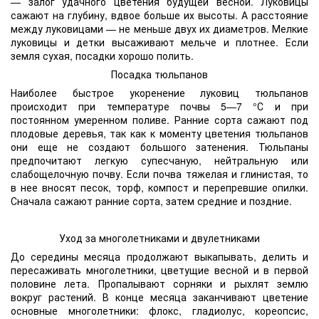
— залог удачного цветения будущей весной. Луковицы
сажают на глубину, вдвое больше их высоты. А расстояние
между луковицами — не меньше двух их диаметров. Мелкие
луковицы и детки высаживают мельче и плотнее. Если
земля сухая, посадки хорошо полить.
Посадка тюльпанов
Наиболее быстрое укоренение луковиц тюльпанов
происходит при температуре почвы 5—7 °С и при
постоянном умеренном поливе. Ранние сорта сажают под
плодовые деревья, так как к моменту цветения тюльпанов
они еще не создают большого затенения. Тюльпаны
предпочитают легкую супесчаную, нейтральную или
слабощелочную почву. Если почва тяжелая и глинистая, то
в нее вносят песок, торф, компост и перепревшие опилки.
Сначала сажают ранние сорта, затем средние и поздние.
Уход за многолетниками и двулетниками
До середины месяца продолжают выкапывать, делить и
пересаживать многолетники, цветущие весной и в первой
половине лета. Пропалывают сорняки и рыхлят землю
вокруг растений. В конце месяца заканчивают цветение
основные многолетники: флокс, гладиолус, кореопсис,