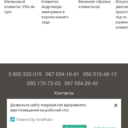
Малиновый
Клематис
Весенняя обрезка
Искус
клематис Ville de
Андромеда:
клематисов
умнож
Lyon
жемчужина в
красо
короне вашего
гид по
сада
размн
клема
0 800 332-015
067 654-16-41
050 515-46-13
093 170-72-03
067 654-29-42
Контакты
Полная версия сайта
×
Дозвольте сайту megasad.net відправляти
вам сповіщення на робочий стіл.
© 2015—2026
Megasad - гарантия высокого урожая
Powered by SendPulse