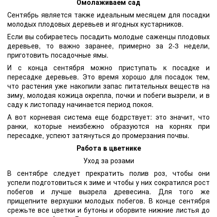
Омолаживаем сад
Сентябрь является также идеальным месяцем для посадки
молодых плодовых деревьев и ягодных кустарников.
Если вы собираетесь посадить молодые саженцы плодовых
деревьев, то важно заранее, примерно за 2-3 недели,
приготовить посадочные ямы.
И с конца сентября можно приступать к посадке и
пересадке деревьев. Это время хорошо для посадок тем,
что растения уже накопили запас питательных веществ на
зиму, молодая кожица окрепла, почки и побеги вызрели, и в
саду к листопаду начинается период покоя.
А вот корневая система еще бодрствует: это значит, что
ранки, которые неизбежно образуются на корнях при
пересадке, успеют затянуться до промерзания почвы.
Работа в цветнике
Уход за розами
В сентябре следует прекратить полив роз, чтобы они
успели подготовиться к зиме и чтобы у них сократился рост
побегов и лучше вызрела древесина. Для того же
прищепните верхушки молодых побегов. В конце сентября
срежьте все цветки и бутоны и оборвите нижние листья до