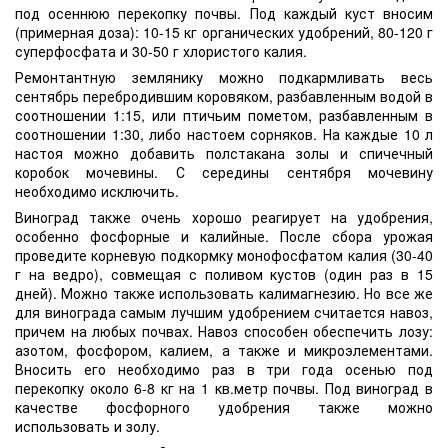
под осеннюю перекопку почвы. Под каждый куст вносим
(примерная доза): 10-15 кг органических удобрений, 80-120 г
суперфосфата и 30-50 г хлористого калия.
Ремонтантную землянику
можно подкармливать весь
сентябрь перебродившим коровяком, разбавленным водой в
соотношении 1:15, или птичьим пометом, разбавленным в
соотношении 1:30, либо настоем сорняков. На каждые 10 л
настоя можно добавить полстакана золы и спичечный
коробок мочевины. С середины сентября мочевину
необходимо исключить.
Виноград
также очень хорошо реагирует на удобрения,
особенно фосфорные и калийные. После сбора урожая
проведите корневую подкормку монофосфатом калия (30-40
г на ведро), совмещая с поливом кустов (один раз в 15
дней). Можно также использовать калимагнезию. Но все же
для винограда самым лучшим удобрением считается навоз,
причем на любых почвах. Навоз способен обеспечить лозу:
азотом, фосфором, калием, а также и микроэлементами.
Вносить его необходимо раз в три года осенью под
перекопку около 6-8 кг на 1 кв.метр почвы. Под виноград в
качестве фосфорного удобрения также можно
использовать и золу.