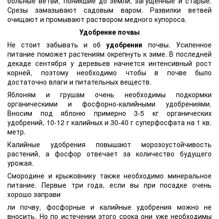
больные ветви, поникшие до земли, загущенные и старые.
Срезы замазывают садовым варом. Развилки ветвей
очищают и промывают раствором медного купороса.
Удобрение почвы
Не стоит забывать и об
удобрении
почвы. Усиленное
питание поможет растениям окрепнуть к зиме. В последней
декаде сентября у деревьев начнется интенсивный рост
корней, поэтому необходимо чтобы в почве было
достаточно влаги и питательных веществ.
Яблоням и грушам
очень необходимы подкормки
органическими и фосфорно-калийными удобрениями.
Вносим под яблоню примерно 3-5 кг органических
удобрений, 10-12 г калийных и 30-40 г суперфосфата на 1 кв.
метр.
Калийные удобрения повышают морозоустойчивость
растений, а фосфор отвечает за количество будущего
урожая.
Смородине и крыжовнику
также необходимо минеральное
питание. Первые три года, если вы при посадке очень
хорошо заправи
ли почву, фосфорные и калийные удобрения можно не
вносить. Но по истечении этого срока они уже необходимы