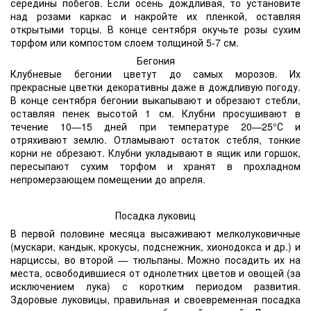
середины побегов. Если осень дождливая, то установите
над розами каркас и накройте их пленкой, оставляя
открытыми торцы. В конце сентября окучьте розы сухим
торфом или компостом слоем толщиной 5-7 см.
Бегония
Клубневые бегонии цветут до самых морозов. Их
прекрасные цветки декоративны даже в дождливую погоду.
В конце сентября бегонии выкапывают и обрезают стебли,
оставляя пенек высотой 1 см. Клубни просушивают в
течение 10—15 дней при температуре 20—25°С и
отряхивают землю. Отламывают остаток стебля, тонкие
корни не обрезают. Клубни укладывают в ящик или горшок,
пересыпают сухим торфом и хранят в прохладном
непромерзающем помещении до апреля.
Посадка луковиц
В первой половине месяца высаживают мелколуковичные
(мускари, кандык, крокусы, подснежник, хионодокса и др.) и
нарциссы, во второй — тюльпаны. Можно посадить их на
места, освободившиеся от однолетних цветов и овощей (за
исключением лука) с коротким периодом развития.
Здоровые луковицы, правильная и своевременная посадка