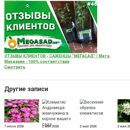
ОТЗЫВЫ КЛИЕНТОВ - САЖЕНЦЫ "МЕГАСАД" | Мята,
Мандарин - 100% соответствие
Смотреть
Другие записи
7 июня 2026
2 мая 2026
2 мая 2026
2 мая 2